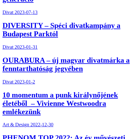
Divat
2023-07-13
DIVERSITY – Spéci divatkampány a
Budapest Parktól
Divat
2023-01-31
OURABURA – új magyar divatmárka a
fenntarthatóság jegyében
Divat
2023-01-2
10 momentum a punk királynőjének
életéből – Vivienne Westwoodra
emlékezünk
Art & Design
2022-12-30
PHENOM TOP 2022: Az év művészeti