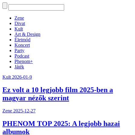
Zene
Divat
Kult
Art & Design
Életmód
Koncert
Party
Podcast
Phenom+
Játék
Kult
2026-01-9
Ez volt a 10 legjobb film 2025-ben a
magyar nézők szerint
Zene
2025-12-27
PHENOM TOP 2025: A legjobb hazai
albumok