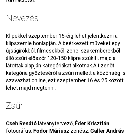
formációval.
Nevezés
Klipekkel szeptember 15-éig lehet jelentkezni a
klipszemle honlapján. A beérkezett műveket egy
újságírókból, filmesekből, zenei szakemberekből
álló zsűri először 120-150 klipre szűkíti, majd a
látottak alapján kategóriákat alkotnak.A tizenöt
kategória győzteséről a zsűri mellett a közönség is
szavazhat online, ezt szeptember 16 és 25 között
lehet majd megtenni.
Zsűri
Cseh Renátó
látványtervező,
Éder Krisztián
fotográfus,
Fodor Máriusz
zenész,
Galler András