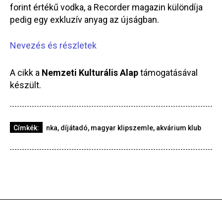
forint értékű vodka, a Recorder magazin különdíja
pedig egy exkluzív anyag az újságban.
Nevezés és részletek
A cikk a
Nemzeti Kulturális Alap
támogatásával
készült.
Címkék:
nka
,
díjátadó
,
magyar klipszemle
,
akvárium klub
Kult
2026-01-9