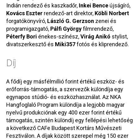
Indián rendező és kaszkadőr,
Inkei Bence
újságíró,
Kovács Eszter
rendező-art direktor,
Köbli Norbert
forgatókönyvíró,
László G. Gerzson
zenei és
programigazgató,
Pálfi György
filmrendező,
Péterfy Bori
énekes-színész,
Virág Anikó
stylist,
divatszerkesztő és
Miki357
fotós és kliprendező.
Díj
A fődíj egy másfélmillió forint értékű eszköz- és
erőforrás-támogatás, a szervezők különdíja egy
egynapos stúdió- és eszközhasználat. Az NKA
Hangfoglaló Program különdíja a legjobb magyar
nyelvű produkciónak egy 400 ezer forint értékű
támogatás, szintén különdíj egy fellépési lehetőség
a következő CAFe Budapest Kortárs Művészeti
Fesztiválon. A díjak között szerepel még 150 ezer