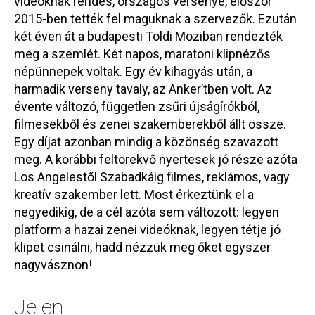
videóknak rendes, országos versenye, először
2015-ben tették fel maguknak a szervezők. Ezután
két éven át a budapesti Toldi Moziban rendezték
meg a szemlét. Két napos, maratoni klipnézős
népünnepek voltak. Egy év kihagyás után, a
harmadik verseny tavaly, az Anker’tben volt. Az
évente változó, független zsűri újságírókból,
filmesekből és zenei szakemberekből állt össze.
Egy díjat azonban mindig a közönség szavazott
meg. A korábbi feltörekvő nyertesek jó része azóta
Los Angelestől Szabadkáig filmes, reklámos, vagy
kreatív szakember lett. Most érkeztünk el a
negyedikig, de a cél azóta sem változott: legyen
platform a hazai zenei videóknak, legyen tétje jó
klipet csinálni, hadd nézzük meg őket egyszer
nagyvásznon!
Jelen