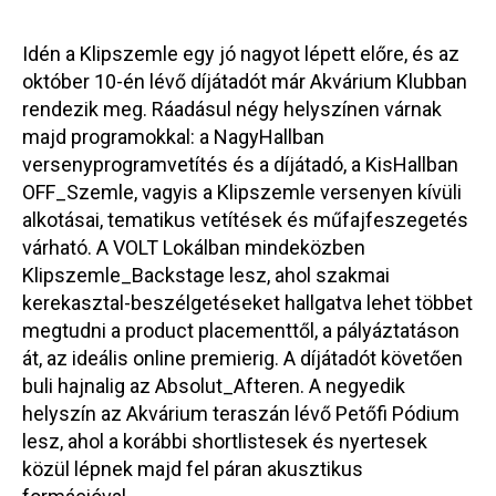
Idén a Klipszemle egy jó nagyot lépett előre, és az
október 10-én lévő díjátadót már Akvárium Klubban
rendezik meg. Ráadásul négy helyszínen várnak
majd programokkal: a NagyHallban
versenyprogramvetítés és a díjátadó, a KisHallban
OFF_Szemle, vagyis a Klipszemle versenyen kívüli
alkotásai, tematikus vetítések és műfajfeszegetés
várható. A VOLT Lokálban mindeközben
Klipszemle_Backstage lesz, ahol szakmai
kerekasztal-beszélgetéseket hallgatva lehet többet
megtudni a product placementtől, a pályáztatáson
át, az ideális online premierig. A díjátadót követően
buli hajnalig az Absolut_Afteren. A negyedik
helyszín az Akvárium teraszán lévő Petőfi Pódium
lesz, ahol a korábbi shortlistesek és nyertesek
közül lépnek majd fel páran akusztikus