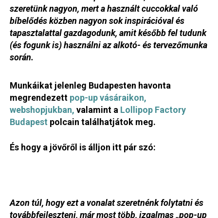
szeretünk nagyon, mert a használt cuccokkal való
bíbelődés közben nagyon sok inspirációval és
tapasztalattal gazdagodunk, amit később fel tudunk
(és fogunk is) használni az alkotó- és tervezőmunka
során.
Munkáikat jelenleg Budapesten havonta
megrendezett
pop-up vásáraikon,
webshopjukban,
valamint a
Lollipop Factory
Budapest
polcain találhatjátok meg.
És hogy a jövőről is álljon itt pár szó:
Azon túl, hogy ezt a vonalat szeretnénk folytatni és
továbbfejleszteni, már most több, izgalmas „pop-up