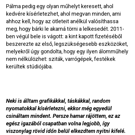
Pálma pedig egy olyan műhelyt keresett, ahol
kedvére kísérletezhet, ahol megvan minden, ami
ahhoz kell, hogy az ötleteit anélkül valósíthassa
meg, hogy bárki le akarná törni a lelkesedét. 2011-
ben végül bele is vágott: a kint kapott fizetéséből
beszerezte az első, legszükségesebb eszközöket,
melyekről úgy gondolta, hogy egy ilyen álomműhely
nem nélkülözhet: sziták, varrógépek, festékek
kerültek stúdiójába.
Neki is álltam grafikákkal, táskákkal, random
nyomatokkal kísérletezni, ekkor még egyedül
csináltam mindent. Persze hamar rájöttem, ez az
egész igazából csapatban volna legjobb, így
viszonylag rövid időn belül elkezdtem nyitni kifelé.