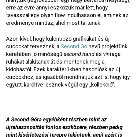
erre az évre annyi eszközük már lett, hogy
tavasszal egy olyan flow indulhasson el, aminek az
eredménye mindaz, ahol most tartanak.
Azon kívül, hogy különböző grafikákat és új
cuccokat terveznek, a
Second Go
nevű projektünk
keretében jó minőségű
second hand
és
vintage
ruhákat alakítanak át és mentenek meg a
kidobástól. Ezek karakterükben hasonlóak az új
cuccokhoz, és igazából mondhatjuk azt is, hogy így
együtt, karöltve lesznek végül egy „kollekció”.
A
Second Gó
ra egyébként részben mint az
újrahasznosítás fontos eszközére, részben pedig
mint kísérletezési terepre tekintünk, amit azért is