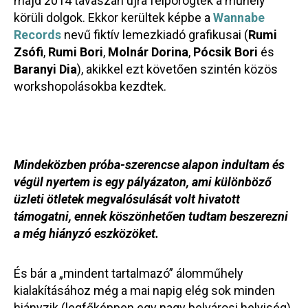
majd 2014 tavaszán újra felpörögtek a műhely
körüli dolgok. Ekkor kerültek képbe a
Wannabe
Records
nevű fiktív lemezkiadó grafikusai (
Rumi
Zsófi
,
Rumi Bori
,
Molnár Dorina
,
Pócsik Bori
és
Baranyi Dia
), akikkel ezt követően szintén közös
workshopolásokba kezdtek.
Mindeközben próba-szerencse alapon indultam és
végül nyertem is egy pályázaton, ami különböző
üzleti ötletek megvalósulását volt hivatott
támogatni, ennek köszönhetően tudtam beszerezni
a még hiányzó eszközöket.
És bár a „mindent tartalmazó” álomműhely
kialakításához még a mai napig elég sok minden
hiányzik (legfőképpen egy nagy belvárosi helyiség),