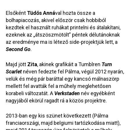
Elsőként
Tüdős Anná
val hozta össze a
bolhapiacozás, akivel először csak hobbiból
kezdtek el használt ruhákat printelni és átalakítani,
ezeknek az „átszöszmötölt” péntek délutánoknak
az eredménye ma is létező side-projektjük lett, a
Second Go
.
Majd jött
Zita
, akinek grafikáit a Tumblren
Turn
Scarlet
néven fedezte fel Pálma, végül 2012 nyarán,
velük és még pár baráttal egy kancsó málnaszörp
mellett fel avatták fel a műhely meglehetősen
korabeli változatát. A
Verkstaden
név egyébként
nagyjából ekörül ragadt rá a közös projektre.
2013-ban egy kis szünet következett (Pálma
franciaországi, majd belgiumi tartózkodása miatt),