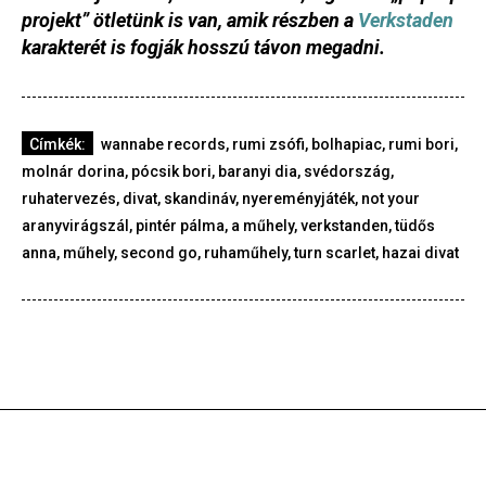
projekt” ötletünk is van, amik részben a
Verkstaden
karakterét is fogják hosszú távon megadni.
Címkék:
wannabe records
,
rumi zsófi
,
bolhapiac
,
rumi bori
,
molnár dorina
,
pócsik bori
,
baranyi dia
,
svédország
,
ruhatervezés
,
divat
,
skandináv
,
nyereményjáték
,
not your
aranyvirágszál
,
pintér pálma
,
a műhely
,
verkstanden
,
tüdős
anna
,
műhely
,
second go
,
ruhaműhely
,
turn scarlet
,
hazai divat
Art & Design
2025-08-7