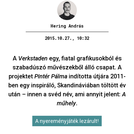
Hering András
2015.10.27., 10:32
A
Verkstaden
egy, fiatal grafikusokból és
szabadúszó művészekből álló csapat. A
projektet
Pintér Pálma
indította útjára 2011-
ben egy inspiráló, Skandináviában töltött év
után – innen a svéd név, ami annyit jelent:
A
műhely
.
A nyereményjáték lezárult!