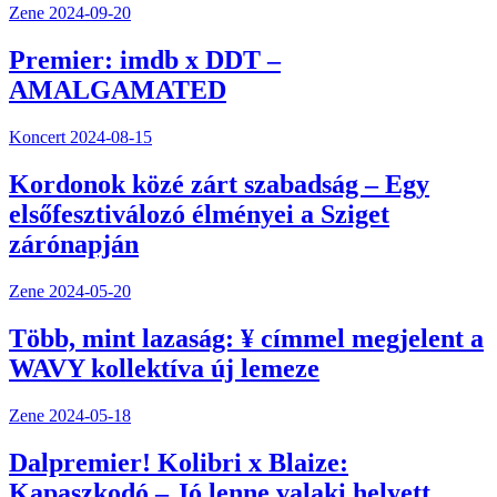
Zene
2024-09-20
Premier: imdb x DDT –
AMALGAMATED
Koncert
2024-08-15
Kordonok közé zárt szabadság – Egy
elsőfesztiválozó élményei a Sziget
zárónapján
Zene
2024-05-20
Több, mint lazaság: ¥ címmel megjelent a
WAVY kollektíva új lemeze
Zene
2024-05-18
Dalpremier! Kolibri x Blaize:
Kapaszkodó – Jó lenne valaki helyett