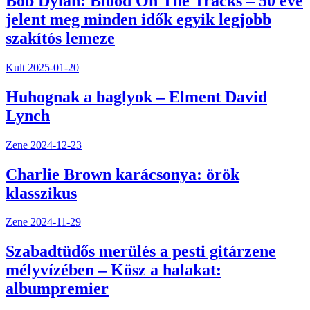
Bob Dylan: Blood On The Tracks – 50 éve
jelent meg minden idők egyik legjobb
szakítós lemeze
Kult
2025-01-20
Huhognak a baglyok – Elment David
Lynch
Zene
2024-12-23
Charlie Brown karácsonya: örök
klasszikus
Zene
2024-11-29
Szabadtüdős merülés a pesti gitárzene
mélyvízében – Kösz a halakat:
albumpremier