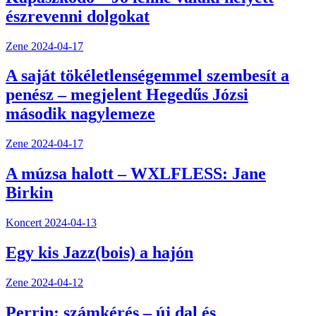
észrevenni dolgokat
Zene
2024-04-17
A saját tökéletlenségemmel szembesít a
penész – megjelent Hegedűs Józsi
második nagylemeze
Zene
2024-04-17
A múzsa halott – WXLFLESS: Jane
Birkin
Koncert
2024-04-13
Egy kis Jazz(bois) a hajón
Zene
2024-04-12
Perrin: számkérés – új dal és