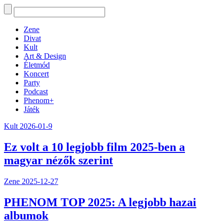
Zene
Divat
Kult
Art & Design
Életmód
Koncert
Party
Podcast
Phenom+
Játék
Kult
2026-01-9
Ez volt a 10 legjobb film 2025-ben a
magyar nézők szerint
Zene
2025-12-27
PHENOM TOP 2025: A legjobb hazai
albumok