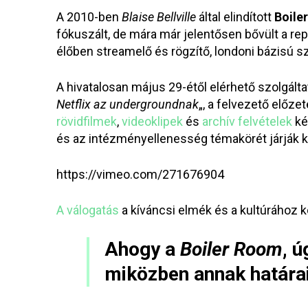
A 2010-ben
Blaise Bellville
által elindított
Boile
fókuszált, de mára már jelentősen bővült a re
élőben streamelő és rögzítő, londoni bázisú s
A hivatalosan május 29-étől elérhető szolgált
Netflix az undergroundnak
„, a felvezető előze
rövidfilmek
,
videoklipek
és
archív felvételek
ké
és az intézményellenesség témakörét járják k
https://vimeo.com/271676904
A válogatás
a kíváncsi elmék és a kultúrához 
Ahogy a
Boiler Room
, 
miközben annak határait