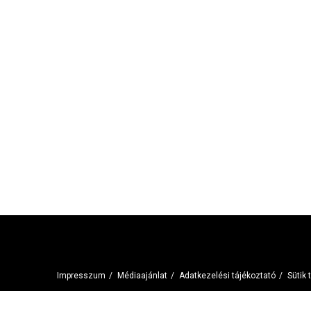
Impresszum
/
Médiaajánlat
/
Adatkezelési tájékoztató
/
Sütik 