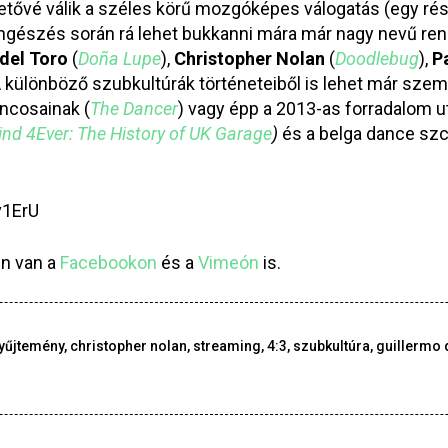
etővé válik a széles körű mozgóképes válogatás (egy rés
gészés során rá lehet bukkanni mára már nagy nevű rend
del Toro
(
Doña Lupe
),
Christopher Nolan
(
Doodlebug
),
P
A különböző szubkultúrák történeteiből is lehet már szem
áncosainak (
The Dancer
) vagy épp a 2013-as forradalom u
nd 4Ever: The History of UK Garage
)
és a belga dance szc
v1ErU
en van a
Facebookon
és a
Vimeón
is.
yűjtemény
,
christopher nolan
,
streaming
,
4:3
,
szubkultúra
,
guillermo 