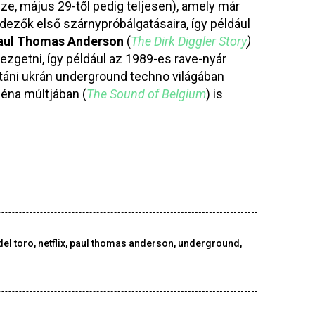
ze, május 29-től pedig teljesen), amely már
ezők első szárnypróbálgatásaira, így például
aul Thomas Anderson
(
The Dirk Diggler Story
)
ezgetni, így például az 1989-es rave-nyár
táni ukrán underground techno világában
éna múltjában (
The Sound of Belgium
) is
del toro
,
netflix
,
paul thomas anderson
,
underground
,