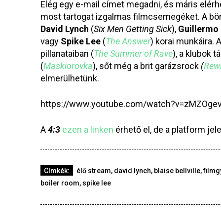
Elég egy e-mail címet megadni, és máris elérh
most tartogat izgalmas filmcsemegéket. A bön
David Lynch
(
Six Men Getting Sick
),
Guillermo 
vagy
Spike Lee
(
The Answer
) korai munkáira. 
pillanataiban (
The Summer of Rave
), a klubok t
(
Maskiorovka
), sőt még a brit garázsrock
(
Rewi
elmerülhetünk.
https://www.youtube.com/watch?v=zMZOge
A
4:3
ezen a linken
érhető el, de a platform jel
Címkék:
élő stream
,
david lynch
,
blaise bellville
,
filmg
boiler room
,
spike lee