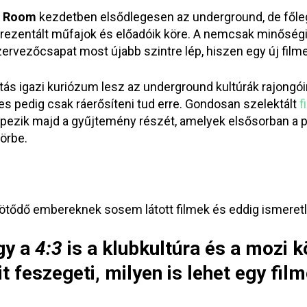
r Room
kezdetben elsődlegesen az underground, de főleg 
prezentált műfajok és előadóik köre. A nemcsak minőségi
zervezőcsapat most újabb szintre lép, hiszen egy új filme
atás igazi kuriózum lesz az underground kultúrák rajongó
tes pedig csak ráerősíteni tud erre. Gondosan szelektált
f
pezik majd a gyűjtemény részét, amelyek elsősorban a perf
örbe.
kötődő embereknek sosem látott filmek és eddig ismeretl
úgy a
4:3
is a klubkultúra és a mozi k
 feszegeti, milyen is lehet egy fil