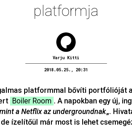
platformja
Varju Kitti
2018.05.25., 20:31
lmas platformmal bővíti portfólióját a
ert
Boiler Room
. A napokban egy új, in
mint a Netflix az undergroundnak
„. Hiva
 de ízelítőül már most is lehet csemegé