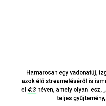
Hamarosan egy vadonatúj, izga
azok élő streameléséről is ism
el
4:3
néven, amely olyan lesz, „
teljes gyűjtemény,