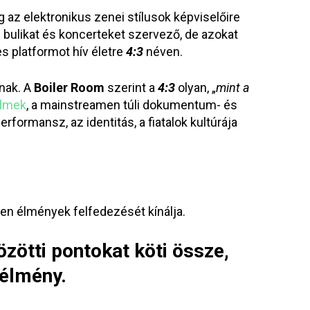
az elektronikus zenei stílusok képviselőire
 bulikat és koncerteket szervező, de azokat
s platformot hív életre
4:3
néven.
inak. A
Boiler Room
szerint a
4:3
olyan, „
mint a
ilmek
, a mainstreamen túli dokumentum- és
ormansz, az identitás, a fiatalok kultúrája
en élmények felfedezését kínálja.
özötti pontokat köti össze,
mélmény.