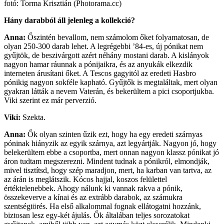
fotó: Torma Krisztián (Photorama.cc)
Hány darabból áll jelenleg a kollekció?
Anna:
Őszintén bevallom, nem számolom őket folyamatosan, de
olyan 250-300 darab lehet. A legrégebbi ’84-es, új pónikat nem
gyűjtök, de beszivárgott azért néhány mostani darab. A kislányok
nagyon hamar ráunnak a pónijaikra, és az anyukák elkezdik
interneten árusítani őket. A Tescos gagyitól az eredeti Hasbro
pónikig nagyon sokféle kapható. Gyűjtők is megtaláltak, mert olyan
gyakran látták a nevem Vaterán, és bekerültem a pici csoportjukba.
Viki szerint ez már perverzió.
Viki:
Szekta.
Anna:
Ők olyan szinten űzik ezt, hogy ha egy eredeti szárnyas
póninak hiányzik az egyik szárnya, azt legyártják. Nagyon jó, hogy
belekerültem ebbe a csoportba, mert onnan nagyon klassz pónikat jó
áron tudtam megszerezni. Mindent tudnak a pónikról, elmondják,
mivel tisztítsd, hogy szép maradjon, mert, ha karban van tartva, az
az árán is meglátszik. Kócos hajjal, koszos felülettel
értéktelenebbek. Ahogy nálunk ki vannak rakva a pónik,
összekeverve a kínai és az extrább darabok, az számukra
szentségtörés. Ha első alkalommal fognak ellátogatni hozzánk,
biztosan lesz egy-két ájulás. Ők általában teljes sorozatokat