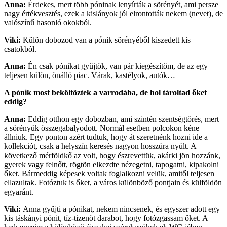
Anna:
Érdekes, mert több póninak lenyírták a sörényét, ami persze
nagy értékvesztés, ezek a kislányok jól elrontották nekem (nevet), de
valószínű hasonló okokból.
Viki:
Külön dobozod van a pónik sörényéből kiszedett kis
csatokból.
Anna:
Én csak pónikat gyűjtök, van pár kiegészítőm, de az egy
teljesen külön, önálló piac. Várak, kastélyok, autók…
A pónik most beköltöztek a varrodába, de hol tároltad őket
eddig?
Anna:
Eddig otthon egy dobozban, ami szintén szentségtörés, mert
a sörényük összegabalyodott. Normál esetben polcokon kéne
állniuk. Egy ponton azért tudtuk, hogy át szeretnénk hozni ide a
kollekciót, csak a helyszín keresés nagyon hosszúra nyúlt. A
következő mérföldkő az volt, hogy észrevettük, akárki jön hozzánk,
gyerek vagy felnőtt, rögtön elkezdte nézegetni, tapogatni, kipakolni
őket. Bármeddig képesek voltak foglalkozni velük, amitől teljesen
ellazultak. Fotóztuk is őket, a város különböző pontjain és külföldön
egyaránt.
Viki:
Anna gyűjti a pónikat, nekem nincsenek, és egyszer adott egy
kis táskányi pónit, tíz-tizenöt darabot, hogy fotózgassam őket. A