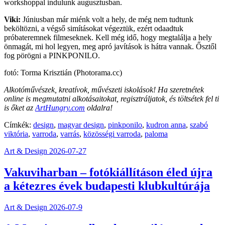
workshoppal indulunk augusztusban.
Viki:
Júniusban már miénk volt a hely, de még nem tudtunk
beköltözni, a végső simításokat végeztük, ezért odaadtuk
próbateremnek filmeseknek. Kell még idő, hogy megtalálja a hely
önmagát, mi hol legyen, meg apró javítások is hátra vannak. Ősztől
fog pörögni a PINKPONILO.
fotó: Torma Krisztián (Photorama.cc)
Alkotóművészek, kreatívok, művészeti iskolások! Ha szeretnétek
online is megmutatni alkotásaitokat, regisztráljatok, és töltsétek fel ti
is őket az
ArtHungry.com
oldalra!
Címkék:
design
,
magyar design
,
pinkponilo
,
kudron anna
,
szabó
viktória
,
varroda
,
varrás
,
közösségi varroda
,
paloma
Art & Design
2026-07-27
Vakuviharban – fotókiállításon éled újra
a kétezres évek budapesti klubkultúrája
Art & Design
2026-07-9