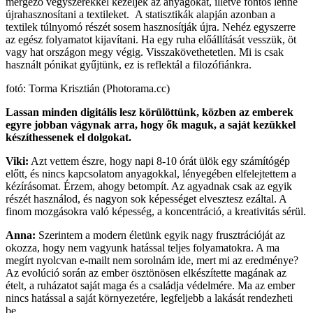
mérgező vegyszerekkel kezeljék az anyagokat, illetve fontos lenne
újrahasznosítani a textileket. A statisztikák alapján azonban a
textilek túlnyomó részét sosem hasznosítják újra. Nehéz egyszerre
az egész folyamatot kijavítani. Ha egy ruha előállítását vesszük, öt
vagy hat országon megy végig. Visszakövethetetlen. Mi is csak
használt pónikat gyűjtünk, ez is reflektál a filozófiánkra.
fotó: Torma Krisztián (Photorama.cc)
Lassan minden digitális lesz körülöttünk, közben az emberek
egyre jobban vágynak arra, hogy ők maguk, a saját kezükkel
készíthessenek el dolgokat.
Viki:
Azt vettem észre, hogy napi 8-10 órát ülök egy számítógép
előtt, és nincs kapcsolatom anyagokkal, lényegében elfelejtettem a
kézírásomat. Érzem, ahogy betompít. Az agyadnak csak az egyik
részét használod, és nagyon sok képességet elvesztesz ezáltal. A
finom mozgásokra való képesség, a koncentráció, a kreativitás sérül.
Anna:
Szerintem a modern életünk egyik nagy frusztrációját az
okozza, hogy nem vagyunk hatással teljes folyamatokra. A ma
megírt nyolcvan e-mailt nem sorolnám ide, mert mi az eredménye?
Az evolúció során az ember ösztönösen elkészítette magának az
ételt, a ruházatot saját maga és a családja védelmére. Ma az ember
nincs hatással a saját környezetére, legfeljebb a lakását rendezheti
be.