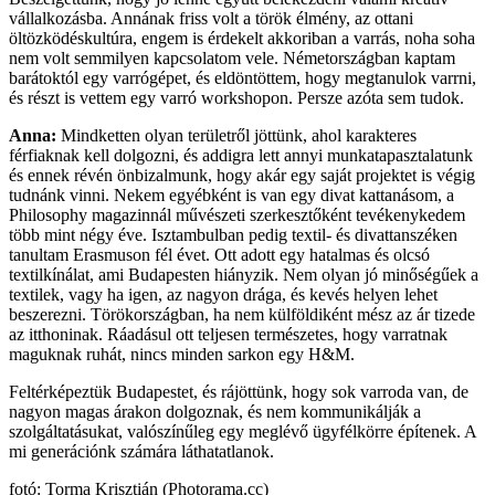
vállalkozásba. Annának friss volt a török élmény, az ottani
öltözködéskultúra, engem is érdekelt akkoriban a varrás, noha soha
nem volt semmilyen kapcsolatom vele. Németországban kaptam
barátoktól egy varrógépet, és eldöntöttem, hogy megtanulok varrni,
és részt is vettem egy varró workshopon. Persze azóta sem tudok.
Anna:
Mindketten olyan területről jöttünk, ahol karakteres
férfiaknak kell dolgozni, és addigra lett annyi munkatapasztalatunk
és ennek révén önbizalmunk, hogy akár egy saját projektet is végig
tudnánk vinni. Nekem egyébként is van egy divat kattanásom, a
Philosophy magazinnál művészeti szerkesztőként tevékenykedem
több mint négy éve. Isztambulban pedig textil- és divattanszéken
tanultam Erasmuson fél évet. Ott adott egy hatalmas és olcsó
textilkínálat, ami Budapesten hiányzik. Nem olyan jó minőségűek a
textilek, vagy ha igen, az nagyon drága, és kevés helyen lehet
beszerezni. Törökországban, ha nem külföldiként mész az ár tizede
az itthoninak. Ráadásul ott teljesen természetes, hogy varratnak
maguknak ruhát, nincs minden sarkon egy H&M.
Feltérképeztük Budapestet, és rájöttünk, hogy sok varroda van, de
nagyon magas árakon dolgoznak, és nem kommunikálják a
szolgáltatásukat, valószínűleg egy meglévő ügyfélkörre építenek. A
mi generációnk számára láthatatlanok.
fotó: Torma Krisztián (Photorama.cc)