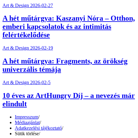
Art & Design
2026-02-27
A hét műtárgya: Kaszanyi Nóra – Otthon,
emberi kapcsolatok és az intimitás
felértékelődése
Art & Design
2026-02-19
A hét műtárgya: Fragments, az örökség
univerzális témája
Art & Design
2026-02-5
10 éves az ArtHungry Díj – a nevezés már
elindult
Impresszum
/
Médiaajánlat
/
Adatkezelési tájékoztató
/
Sütik törlése
/