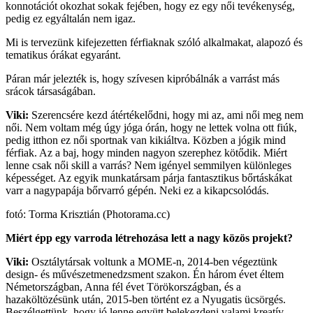
konnotációt okozhat sokak fejében, hogy ez egy női tevékenység,
pedig ez egyáltalán nem igaz.
Mi is tervezünk kifejezetten férfiaknak szóló alkalmakat, alapozó és
tematikus órákat egyaránt.
Páran már jelezték is, hogy szívesen kipróbálnák a varrást más
srácok társaságában.
Viki:
Szerencsére kezd átértékelődni, hogy mi az, ami női meg nem
női. Nem voltam még úgy jóga órán, hogy ne lettek volna ott fiúk,
pedig itthon ez női sportnak van kikiáltva. Közben a jógik mind
férfiak. Az a baj, hogy minden nagyon szerephez kötődik. Miért
lenne csak női skill a varrás? Nem igényel semmilyen különleges
képességet. Az egyik munkatársam párja fantasztikus bőrtáskákat
varr a nagypapája bőrvarró gépén. Neki ez a kikapcsolódás.
fotó: Torma Krisztián (Photorama.cc)
Miért épp egy varroda létrehozása lett a nagy közös projekt?
Viki:
Osztálytársak voltunk a MOME-n, 2014-ben végeztünk
design- és művészetmenedzsment szakon. Én három évet éltem
Németországban, Anna fél évet Törökországban, és a
hazaköltözésünk után, 2015-ben történt ez a Nyugatis ücsörgés.
Beszélgettünk, hogy jó lenne együtt belekezdeni valami kreatív