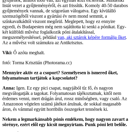
gyűjtenek, amiből több van, azt egymás közt elcserélik. Mindenki
listát vezet a gyűjteményéről, és azt frissítik. Komoly 40-50 darabos
gyűjtemények vannak, de szigorúan válogatva. Egy kívülálló
szemszögéből viszont a gyártási év nem mond semmit, a
színkavalkádtól viszont megőrül. Meglepett, hogy ez ennyire
egyedi, és Budapesten még nem sajátította ki senki a pónikat. Egy-
két külföldi művész foglalkozik póni átalakítással,
megszemélyesítéssel, például
van, aki sztárok képére formálja őket
.
Az a művész volt számukra az Antikrisztus.
Viki:
Ő azóta meghalt.
fotó: Torma Krisztián (Photorama.cc)
Mennyire aktív ez a csoport? Személyesen is ismered őket,
folyamatosan tartjátok a kapcsolatot?
Anna:
Igen. Ez egy pici csapat, nagyjából tíz fő, és nagyon
megválogatják a tagokat. Folyamatosan tájékoztatnak, kitől nem
érdemes venni, mert drágán árul, rossz minőségben, vagy csaló. Az
Amazonon végtelen számú játékot árulnak, de sokkal magasabb
áron, és vámmal együtt horribilis összegeket tennének ki.
Nekem a legmarkánsabb pónis emlékem, hogy nagyon zavart a
sörénye, ezért elől egy kicsit megnyírtam. Punk póni lett belőle.