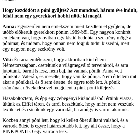
Hogy kezdődött a póni gyűjtés? Azt mondtad, három éve indult,
tehát nem egy gyerekkori hobbi nőtte ki magát.
Anna:
Egyszerűen nem emlékszem miért kezdtem el gyűjteni, de
utóbb előkerült gyerekkori pónim 1989-ből. Egy nagyon konkrét
emlékem van, hogy oviban egy kisfiú bedobta a szekrény mögé a
pónimat, és tudtam, hogy onnan nem fogjuk tudni kiszedni, mert
egy nagyon nagy szekrény volt.
Viki:
Én arra emlékszem, hogy akkoriban kint éltem
Németországban, cseteltünk a világmegváltó terveinkről, és arra
jutottunk, bármi is lesz, nem baj, ha vannak pónik. Anna vett
pónikat a Vaterán, és mesélte, hogy van tíz pónija. Nem értettem mit
akar a pónikkal, és ő sem értette, de egyre több lett. A pónik
számának növekedésével megjelent a pink póni kifejezés.
Hazaköltöztem, és épp egy zebegényi kirándulásból értünk vissza,
ültünk az Eiffel téren, és arról beszéltünk, hogy miért nem veszünk
textileket és csinálunk egy varrodát, ha amúgy is varrni akarunk.
Közben annyi póni lett, hogy ki kellett őket állítani valahol, és a
varroda ötlete is egyre határozottabb lett, így állt össze, hogy a
PINKPONILO egy varroda lesz.