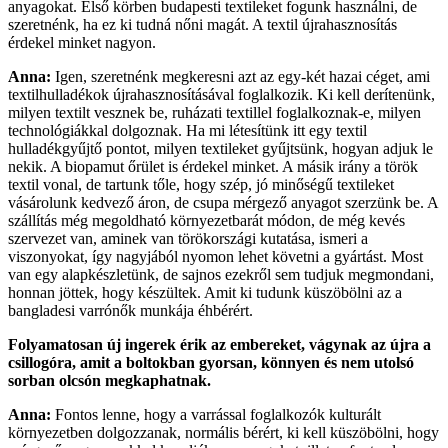
anyagokat. Első körben budapesti textileket fogunk használni, de
szeretnénk, ha ez ki tudná nőni magát. A textil újrahasznosítás
érdekel minket nagyon.
Anna:
Igen, szeretnénk megkeresni azt az egy-két hazai céget, ami
textilhulladékok újrahasznosításával foglalkozik. Ki kell derítenünk,
milyen textilt vesznek be, ruházati textillel foglalkoznak-e, milyen
technológiákkal dolgoznak. Ha mi létesítünk itt egy textil
hulladékgyűjtő pontot, milyen textileket gyűjtsünk, hogyan adjuk le
nekik. A biopamut őrület is érdekel minket. A másik irány a török
textil vonal, de tartunk tőle, hogy szép, jó minőségű textileket
vásárolunk kedvező áron, de csupa mérgező anyagot szerzünk be. A
szállítás még megoldható környezetbarát módon, de még kevés
szervezet van, aminek van törökországi kutatása, ismeri a
viszonyokat, így nagyjából nyomon lehet követni a gyártást. Most
van egy alapkészletünk, de sajnos ezekről sem tudjuk megmondani,
honnan jöttek, hogy készültek. Amit ki tudunk küszöbölni az a
bangladesi varrónők munkája éhbérért.
Folyamatosan új ingerek érik az embereket, vágynak az újra a
csillogóra, amit a boltokban gyorsan, könnyen és nem utolsó
sorban olcsón megkaphatnak.
Anna:
Fontos lenne, hogy a varrással foglalkozók kulturált
környezetben dolgozzanak, normális bérért, ki kell küszöbölni, hogy