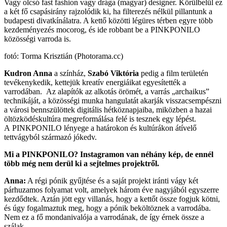
Vagy olcsó fast fashion vagy drága (magyar) designer. Körülbelül ez
a két fő csapásirány rajzolódik ki, ha filterezés nélkül pillantunk a
budapesti divatkínálatra. A kettő közötti légüres térben egyre több
kezdeményezés mocorog, és ide robbant be a
PINKPONILO
közösségi varroda is.
fotó: Torma Krisztián (Photorama.cc)
Kudron Anna
a színház,
Szabó Viktória
pedig a film területén
tevékenykedik, kettejük kreatív energiáikat egyesítették a
varrodában. Az alapítók az alkotás örömét, a varrás „archaikus”
technikáját, a közösségi munka hangulatát akarják visszacsempészni
a városi bennszülöttek digitális hétköznapjaiba, miközben a hazai
öltözködéskultúra megreformálása felé is tesznek egy lépést.
A PINKPONILO lényege a határokon és kultúrákon átívelő
tettvágyból származó jókedv​.
Mi a PINKPONILO? Instagramon van néhány kép, de ennél
több még nem derül ki a sejtelmes projektről.
Anna:
A régi pónik gyűjtése és a saját projekt iránti vágy két
párhuzamos folyamat volt, amelyek három éve nagyjából egyszerre
kezdődtek. Aztán jött egy villanás, hogy a kettőt össze fogjuk kötni,
és úgy fogalmaztuk meg, hogy a pónik beköltöznek a varrodába.
Nem ez a fő mondanivalója a varrodának, de így érnek össze a
szálak.