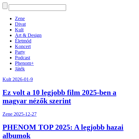
Zene
Divat
Kult
Art & Design
Életmód
Koncert
Party
Podcast
Phenom+
Játék
Kult
2026-01-9
Ez volt a 10 legjobb film 2025-ben a
magyar nézők szerint
Zene
2025-12-27
PHENOM TOP 2025: A legjobb hazai
albumok