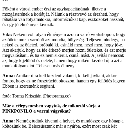
Főként a városi ember érzi az agykapacitásának, illetve a
mozgásterének a korlátját. Nálunk a résztvevő az érezheti, hogy
ráhatása van folyamatokra, információkat kap, eszközöket használ,
és egy jó élménnyel távozik.
Viki:
Nekem volt olyan élményem azon a varró workshopon, hogy
az ötleteimre a varrónő azt mondta, hülyeség. Teljesen mindegy, ha
neked ez az ötleted, próbáld ki, csináld meg, nézd meg, hogy jó-e.
Azt akarjuk, hogy az ide érkező merjen hozni ötleteket, és azt merje
megvalósítani, és ha ez nem sikerül, csinál mást. A javítás nemcsak
az, hogy kijelölöd és delete, hanem hogy miként kezded újra azt a
munkafolyamatot. Teljesen más élmény.
Anna:
Amikor újra kell kezdeni valamit, ki kell javítani, akkor
fontos, hogy az ne frusztrációt okozzon, hanem egy fejlődés legyen.
Ebben is szeretnénk segíteni.
fotó: Torma Krisztián (Photorama.cc)
Már a célegyenesben vagytok, de mikortól várja a
PINKPONILO a varrni vágyókat?
Anna:
Nemrég tudtuk kivenni a helyet, és mindössze egy hónapja
költözünk be. Belecsúsztunk már a nyárba, ezért most csak két