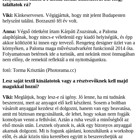
találtatok rá?
Viki:
Kínkeservesen. Végigjártuk, hogy mit jelent Budapesten
helyszínt találni. Borzasztó fél év volt.
Anna:
Végső ötletként írtam Kárpáti Zsuzsinak, a Paloma
alapítójának, hogy nincs-e véletlenül egy kiadó helyiségük, és épp
akkor költözött ki innen egy tervező. Rengeteg designer üzlet van a
környéken, a Paloma maga művészudvarként funkcionál 2014 óta.
Folyamatosan betérnek ide a turisták, ami nekünk most önmagában
nem előny, de remekül reflektál a mi nyitottságunkra.
fotó: Torma Krisztián (Photorama.cc)
Lesz saját textil kínálatotok vagy a résztvevőknek kell majd
magukkal hozni?
Viki:
Meglátjuk, hogy lesz-e rá igény. Jó lenne, ha mi tudnánk
beszerezni, mert az anyagot elő kell készíteni. Sosem a boltban
vásárolt anyaggal kezdesz el dolgozni, hanem van egy beavatása,
amit mi biztosan megcsinálunk, de lehet, hogy sokan nem fogják
komolyan venni a felhívást. Aztán a ruha veszít a minőségből az
első mosás után. Lesznek olyanok is, akik egy bizonyos anyaggal
akarnak dolgozni. Mi is fogunk ajánlani, konzultálunk a workshop
előtt, és akár közös túra keretében együtt is beszerezhetjük az