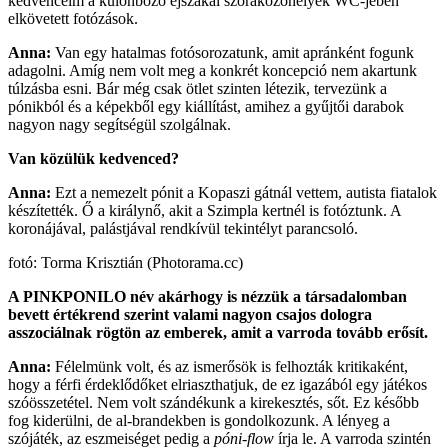
kedvenceim a különböző éjszakai szórakozóhelyek WC-jében
elkövetett fotózások.
Anna:
Van egy hatalmas fotósorozatunk, amit apránként fogunk
adagolni. Amíg nem volt meg a konkrét koncepció nem akartunk
túlzásba esni. Bár még csak ötlet szinten létezik, tervezünk a
pónikból és a képekből egy kiállítást, amihez a gyűjtői darabok
nagyon nagy segítségül szolgálnak.
Van közülük kedvenced?
Anna:
Ezt a nemezelt pónit a Kopaszi gátnál vettem, autista fiatalok
készítették. Ő a királynő, akit a Szimpla kertnél is fotóztunk. A
koronájával, palástjával rendkívül tekintélyt parancsoló.
fotó: Torma Krisztián (Photorama.cc)
A PINKPONILO név akárhogy is nézzük a társadalomban
bevett értékrend szerint valami nagyon csajos dologra
asszociálnak rögtön az emberek, amit a varroda tovább erősít.
Anna:
Félelmünk volt, és az ismerősök is felhozták kritikaként,
hogy a férfi érdeklődőket elriaszthatjuk, de ez igazából egy játékos
szóösszetétel. Nem volt szándékunk a kirekesztés, sőt. Ez később
fog kiderülni, de al-brandekben is gondolkozunk. A lényeg a
szójáték, az eszmeiséget pedig a
póni-flow
írja le. A varroda szintén