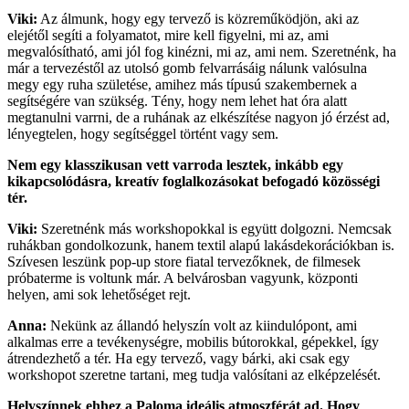
Viki:
Az álmunk, hogy egy tervező is közreműködjön, aki az
elejétől segíti a folyamatot, mire kell figyelni, mi az, ami
megvalósítható, ami jól fog kinézni, mi az, ami nem. Szeretnénk, ha
már a tervezéstől az utolsó gomb felvarrásáig nálunk valósulna
megy egy ruha születése, amihez más típusú szakembernek a
segítségére van szükség. Tény, hogy nem lehet hat óra alatt
megtanulni varrni, de a ruhának az elkészítése nagyon jó érzést ad,
lényegtelen, hogy segítséggel történt vagy sem.
Nem egy klasszikusan vett varroda lesztek, inkább egy
kikapcsolódásra, kreatív foglalkozásokat befogadó közösségi
tér.
Viki:
Szeretnénk más workshopokkal is együtt dolgozni. Nemcsak
ruhákban gondolkozunk, hanem textil alapú lakásdekorációkban is.
Szívesen leszünk pop-up store fiatal tervezőknek, de filmesek
próbaterme is voltunk már. A belvárosban vagyunk, központi
helyen, ami sok lehetőséget rejt.
Anna:
Nekünk az állandó helyszín volt az kiindulópont, ami
alkalmas erre a tevékenységre, mobilis bútorokkal, gépekkel, így
átrendezhető a tér. Ha egy tervező, vagy bárki, aki csak egy
workshopot szeretne tartani, meg tudja valósítani az elképzelését.
Helyszínnek ehhez a Paloma ideális atmoszférát ad. Hogy