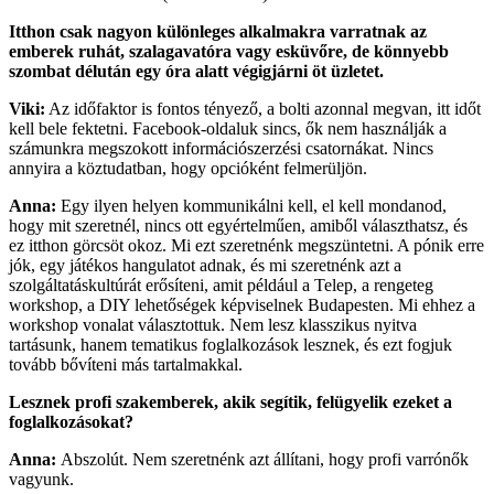
Itthon csak nagyon különleges alkalmakra varratnak az
emberek ruhát, szalagavatóra vagy esküvőre, de könnyebb
szombat délután egy óra alatt végigjárni öt üzletet.
Viki:
Az időfaktor is fontos tényező, a bolti azonnal megvan, itt időt
kell bele fektetni. Facebook-oldaluk sincs, ők nem használják a
számunkra megszokott információszerzési csatornákat. Nincs
annyira a köztudatban, hogy opcióként felmerüljön.
Anna:
Egy ilyen helyen kommunikálni kell, el kell mondanod,
hogy mit szeretnél, nincs ott egyértelműen, amiből választhatsz, és
ez itthon görcsöt okoz. Mi ezt szeretnénk megszüntetni. A pónik erre
jók, egy játékos hangulatot adnak, és mi szeretnénk azt a
szolgáltatáskultúrát erősíteni, amit például a Telep, a rengeteg
workshop, a DIY lehetőségek képviselnek Budapesten. Mi ehhez a
workshop vonalat választottuk. Nem lesz klasszikus nyitva
tartásunk, hanem tematikus foglalkozások lesznek, és ezt fogjuk
tovább bővíteni más tartalmakkal.
Lesznek profi szakemberek, akik segítik, felügyelik ezeket a
foglalkozásokat?
Anna:
Abszolút. Nem szeretnénk azt állítani, hogy profi varrónők
vagyunk.