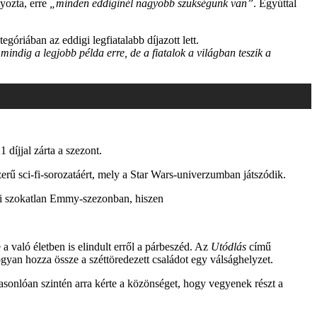
lyozta, erre
„minden eddiginél nagyobb szükségünk van”
. Egyúttal
óriában az eddigi legfiatalabb díjazott lett.
ndig a legjobb példa erre, de a fiatalok a világban teszik a
 díjjal zárta a szezont.
rű sci-fi-sorozatáért, mely a Star Wars-univerzumban játszódik.
dei szokatlan Emmy-szezonban, hiszen
 való életben is elindult erről a párbeszéd. Az
Utódlás
című
ogyan hozza össze a széttöredezett családot egy válsághelyzet.
onlóan szintén arra kérte a közönséget, hogy vegyenek részt a