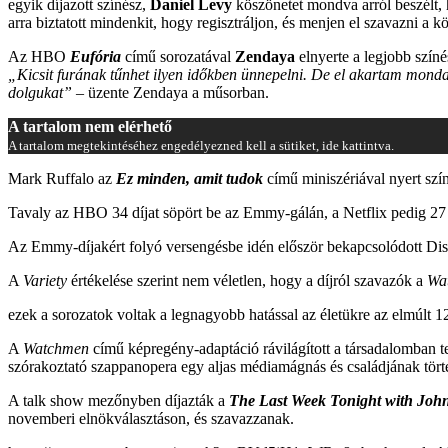
egyik díjazott színész,
Daniel Levy
köszönetet mondva arról beszélt, h
arra biztatott mindenkit, hogy regisztráljon, és menjen el szavazni a 
Az HBO
Eufória
című sorozatával
Zendaya
elnyerte a legjobb színé
„Kicsit furának tűnhet ilyen időkben ünnepelni. De el akartam mondan
dolgukat”
– üzente Zendaya a műsorban.
A tartalom nem elérhető
A tartalom megtekintéséhez engedélyezned kell a sütiket, ide kattintva.
Mark Ruffalo az
Ez minden, amit tudok
című miniszériával nyert színé
Tavaly az HBO 34 díjat söpört be az Emmy-gálán, a Netflix pedig 27 tró
Az Emmy-díjakért folyó versengésbe idén először bekapcsolódott Disn
A
Variety
értékelése szerint nem véletlen, hogy a díjról szavazók a
Wa
ezek a sorozatok voltak a legnagyobb hatással az életükre az elmúlt 
A
Watchmen
című képregény-adaptáció rávilágított a társadalomban te
szórakoztató szappanopera egy aljas médiamágnás és családjának történ
A talk show mezőnyben díjazták a
The Last Week Tonight with John
novemberi elnökválasztáson, és szavazzanak.