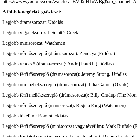
https://www.youtube.com/watch?v=BVd5jH1uWRg&ab_channel=
A főbb kategóriák győztesei:
Legjobb drámasorozat: Utódlás
Legjobb vígjátéksorozat: Schitt’s Creek
Legjobb minisorozat: Watchmen
Legjobb női főszereplő (drámasorozat): Zendaya (Eufória)
Legjobb rendező (drámasorozat): Andrij Parekh (Utódlás)
Legjobb férfi főszereplő (drámasorozat): Jeremy Strong, Utódlás
Legjobb női mellékszereplő (drámasorozat): Julia Garner (Ozark)
Legjobb férfi mellékszereplő (drámasorozat): Billy Crudup (The Mo
Legjobb női főszereplő (minisorozat): Regina King (Watchmen)
Legjobb tévéfilm: Romlott oktatás
Legjobb férfi főszereplő (minisorozat vagy tévéfilm): Mark Ruffalo (
Legjobb forgatókönyv (minisorozat vagy tévéfilm): Damon Lindelof,