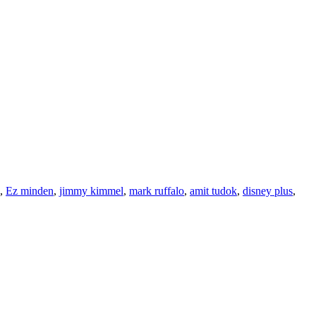
,
Ez minden
,
jimmy kimmel
,
mark ruffalo
,
amit tudok
,
disney plus
,