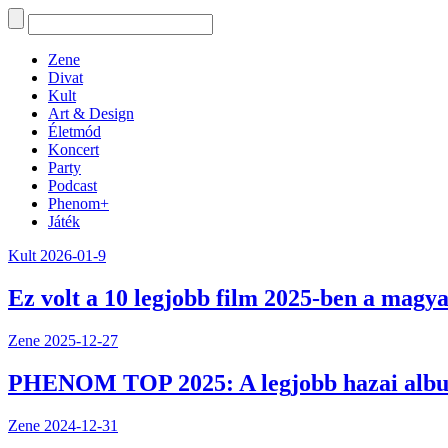
Zene
Divat
Kult
Art & Design
Életmód
Koncert
Party
Podcast
Phenom+
Játék
Kult
2026-01-9
Ez volt a 10 legjobb film 2025-ben a magya
Zene
2025-12-27
PHENOM TOP 2025: A legjobb hazai alb
Zene
2024-12-31