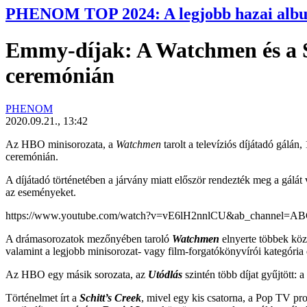
PHENOM TOP 2024: A legjobb hazai alb
Emmy-díjak: A Watchmen és a Sc
ceremónián
PHENOM
2020.09.21., 13:42
Az HBO minisorozata, a
Watchmen
tarolt a televíziós díjátadó gálán
ceremónián.
A díjátadó történetében a járvány miatt először rendezték meg a gálát 
az eseményeket.
https://www.youtube.com/watch?v=vE6lH2nnlCU&ab_channel=A
A drámasorozatok mezőnyében taroló
Watchmen
elnyerte többek közö
valamint a legjobb minisorozat- vagy film-forgatókönyvírói kategória d
Az HBO egy másik sorozata, az
Utódlás
szintén több díjat gyűjtött: 
Történelmet írt a
Schitt’s Creek
, mivel egy kis csatorna, a Pop TV pr