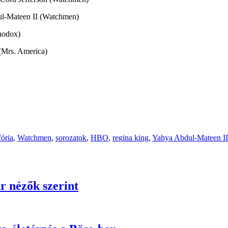
dul-Mateen II (Watchmen)
hodox)
(Mrs. America)
fória
,
Watchmen
,
sorozatok
,
HBO
,
regina king
,
Yahya Abdul-Mateen II
r nézők szerint