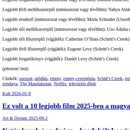
Legjobb férfi mellékszereplő (minisorozat vagy tévéfilm): Yahya Ab
Legjobb rendező (minisorozat vagy tévéfilm): Maria Schrader (Unort
Legjobb női mellékszereplő (minisorozat vagy tévéfilm): Uzo Aduba 
Legjobb női főszereplő (vígjáték): Catherine O’Hara (Schritt’s Creek)
Legjobb férfi főszereplő (vígjáték): Eugene Levy (Schritt’s Creek)
Legjobb forgatókönyv (vígjáték): Daniel Levy (Schritt’s Creek)
(phenom’/mti)
Címkék:
sorozat
,
utódlás
,
emmy
,
emmy-ceremónia
,
Schitt's Creek
,
eu
zendaya
,
The Mandalorian
,
Netflix
,
televíziós díjak
Kult
2026-01-9
Ez volt a 10 legjobb film 2025-ben a magya
Art & Design
2025-09-2