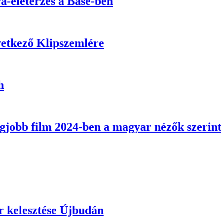
a-életérzés a Bäse-ben
vetkező Klipszemlére
h
egjobb film 2024-ben a magyar nézők szerin
r kelesztése Újbudán