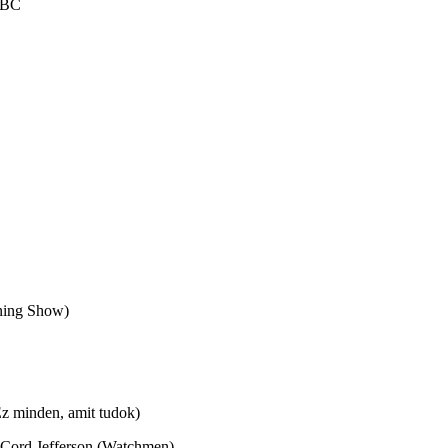
ABC
rning Show)
Ez minden, amit tudok)
 Cord Jefferson (Watchmen)