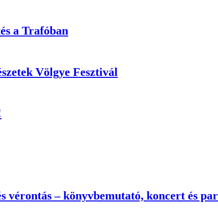
tés a Trafóban
zetek Völgye Fesztivál
!
s vérontás – könyvbemutató, koncert és par