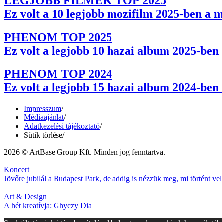
LEGJOBB FILMEK TOP 2025
Ez volt a 10 legjobb mozifilm 2025-ben a 
PHENOM TOP 2025
Ez volt a legjobb 10 hazai album 2025-be
PHENOM TOP 2024
Ez volt a legjobb 15 hazai album 2024-be
Impresszum
/
Médiaajánlat
/
Adatkezelési tájékoztató
/
Sütik törlése
/
2026 © ArtBase Group Kft. Minden jog fenntartva.
Koncert
Jövőre jubilál a Budapest Park, de addig is nézzük meg, mi történt ve
Art & Design
A hét kreatívja: Ghyczy Dia