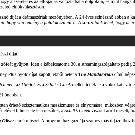
ogy a szeretet és az elfogadás változtathat a dolgokon, és mint hangsú
közelgő elnökválasztáson.
sznő díját a drámaszériák mezőnyében. A 24 éves színésznő ebben a kateg
i, hogy van remény a fiatalok számára. A sorozatunk lehet, hogy nem mi
szi díjat.
feát gyűjtött. Idén a kábelcsatorna 30, a streamingszolgáltató pedig 21
ey Plus nyolc díjat kapott, ebből hetet a
The Mandalorian
című népsze
tchmen
, az
Utódok
és a
Schitt’s Creek
mellett tették le a voksukat az i
12 hónapban.
tten érhető szisztematikus rasszizmusra és elnyomásra, miközben végre a
etével bilincselte le a nézőket, a
Schitt’s Creek
viszont arról mesélt, h
 Oliver
című műsort. A program házigazdája számos más díjazotthoz has