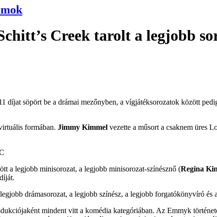
umok
hitt’s Creek tarolt a legjobb so
, 11 díjat söpört be a drámai mezőnyben, a vígjátéksorozatok között ped
virtuális formában.
Jimmy Kimmel
vezette a műsort a csaknem üres Los
BC
tt a legjobb minisorozat, a legjobb minisorozat-színésznő (
Regina Ki
íját.
a legjobb drámasorozat, a legjobb színész, a legjobb forgatókönyvíró és 
odukciójaként mindent vitt a komédia kategóriában. Az Emmyk történeté