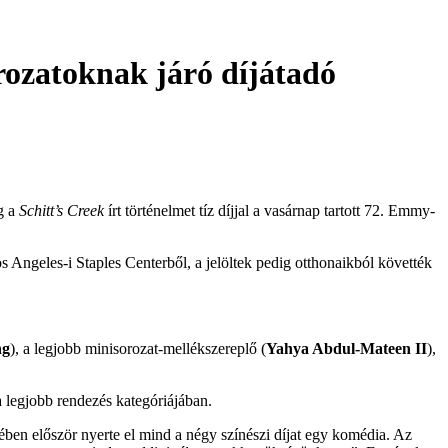
rozatoknak járó díjátadó
ig a
Schitt’s Creek
írt történelmet tíz díjjal a vasárnap tartott 72.
Emmy
-
 Angeles-i Staples Centerből, a jelöltek pedig otthonaikból követték
ng
), a legjobb minisorozat-mellékszereplő (
Yahya Abdul-Mateen II
),
a legjobb rendezés kategóriájában.
ben először nyerte el mind a négy színészi díjat egy komédia. Az