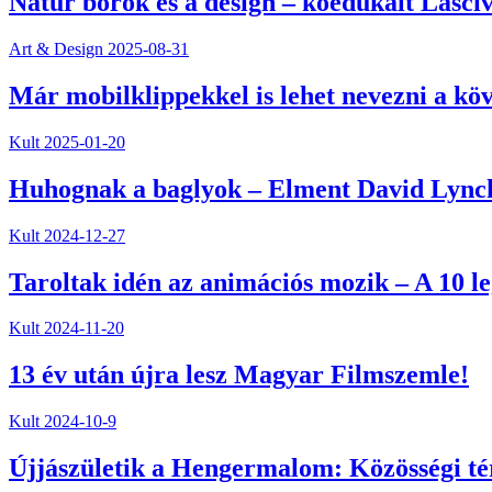
Natúr borok és a design – koedukált Lasciv
Art & Design
2025-08-31
Már mobilklippekkel is lehet nevezni a kö
Kult
2025-01-20
Huhognak a baglyok – Elment David Lync
Kult
2024-12-27
Taroltak idén az animációs mozik – A 10 l
Kult
2024-11-20
13 év után újra lesz Magyar Filmszemle!
Kult
2024-10-9
Újjászületik a Hengermalom: Közösségi té