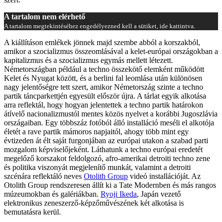
A tartalom nem elérhető
A tartalom megtekintéséhez engedélyezned kell a sütiket, ide kattintva.
A kiállításon emlékek jönnek majd szembe abból a korszakból,
amikor a szocializmus összeomlásával a
k
elet-
e
urópai országokban a
kapitalizmus és a szocializmus egymás mellett létezett.
Németországban például a techno összekötő elemként működött
Kelet és Nyugat között, és a berlini fal leomlása után különösen
nagy jelentőségre tett szert, amikor Németország szinte a techno
partik táncparkettjén egyesült először újra. A tárlat egyik alkotása
arra reflektál, hogy hogyan jelentettek a techno partik határokon
átívelő nacionalizmustól mentes közös nyelvet a korábbi Jugoszlávia
országaiban. Egy többszáz fotóból álló installáció meséli el alkotója
életét a rave partik mámoros napjaitól, ahogy több mint egy
évtizeden át élt saját furgonjában az európai utakon a szabad parti
mozgalom képviselőjeként. Láthatunk a techno európai eredetét
megelőző korszakot feldolgozó, afro-amerikai detroiti techno zene
és politika viszonyát megjelenítő munkát, valamint a detroiti
szcénára reflektáló neves
Otolit
h
Group
videó installációját. Az
Otolit
h
Group rendszeresen állít ki a Tate Modernben és más rangos
múzeumokban és galériákban.
Ryoji Ikeda
, Japán vezető
elektronikus zeneszerző-képzőművészének két alkotása is
bemutatásra kerül.