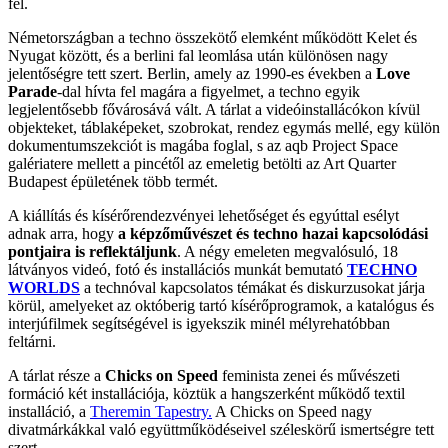
fel.
Németországban a techno összekötő elemként működött Kelet és
Nyugat között, és a berlini fal leomlása után különösen nagy
jelentőségre tett szert. Berlin, amely az 1990-es években a
Love
Parade
-dal hívta fel magára a figyelmet, a techno egyik
legjelentősebb fővárosává vált. A tárlat a videóinstallácókon kívül
objekteket, táblaképeket, szobrokat, rendez egymás mellé, egy külön
dokumentumszekciót is magába foglal, s az aqb Project Space
galériatere mellett a pincétől az emeletig betölti az Art Quarter
Budapest épületének több termét.
A kiállítás és kísérőrendezvényei lehetőséget és egyúttal esélyt
adnak arra, hogy
a képzőművészet és techno hazai kapcsolódási
pontjaira is reflektáljunk
. A négy emeleten megvalósuló, 18
látványos videó, fotó és installációs munkát bemutató
TECHNO
WORLDS
a technóval kapcsolatos témákat és diskurzusokat járja
körül, amelyeket az októberig tartó kísérőprogramok, a katalógus és
interjúfilmek segítségével is igyekszik minél mélyrehatóbban
feltárni.
A tárlat része a
Chicks on Speed
feminista zenei és művészeti
formáció két installációja, köztük a hangszerként működő textil
installáció, a
Theremin Tapestry.
A Chicks on Speed nagy
divatmárkákkal való együttműködéseivel széleskörű ismertségre tett
szert.