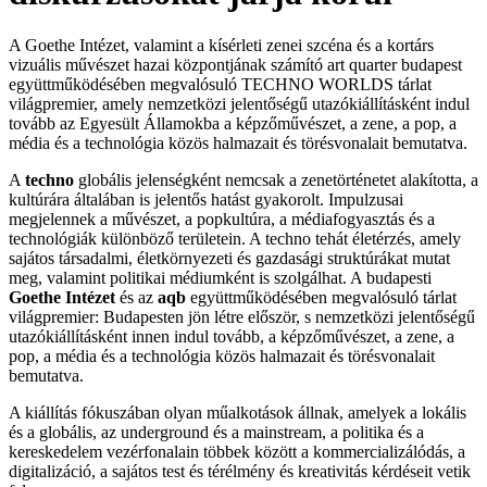
A
Goethe Intézet
, valamint a kísérleti zenei szcéna és a kortárs
vizuális művészet hazai központjának számító
art quarter budapest
együttműködésében megvalósuló
TECHNO WORLDS
tárlat
világpremier, amely nemzetközi jelentőségű utazókiállításként indul
tovább az Egyesült Államokba a képzőművészet, a zene, a pop, a
média és a technológia közös halmazait és törésvonalait bemutatva.
A
techno
globális jelenségként nemcsak a zenetörténetet alakította, a
kultúrára általában is jelentős hatást gyakorolt. Impulzusai
megjelennek a művészet, a popkultúra, a médiafogyasztás és a
technológiák különböző területein. A techno tehát életérzés, amely
sajátos társadalmi, életkörnyezeti és gazdasági struktúrákat mutat
meg, valamint politikai médiumként is szolgálhat. A budapesti
Goethe Intézet
és az
aqb
együttműködésében megvalósuló tárlat
világpremier: Budapesten jön létre először, s nemzetközi jelentőségű
utazókiállításként innen indul tovább, a képzőművészet, a zene, a
pop, a média és a technológia közös halmazait és törésvonalait
bemutatva.
A kiállítás fókuszában olyan műalkotások állnak, amelyek a lokális
és a globális, az underground és a mainstream, a politika és a
kereskedelem vezérfonalain többek között a kommercializálódás, a
digitalizáció, a sajátos test és térélmény és kreativitás kérdéseit vetik