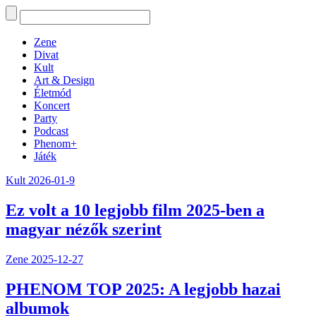
Zene
Divat
Kult
Art & Design
Életmód
Koncert
Party
Podcast
Phenom+
Játék
Kult
2026-01-9
Ez volt a 10 legjobb film 2025-ben a
magyar nézők szerint
Zene
2025-12-27
PHENOM TOP 2025: A legjobb hazai
albumok