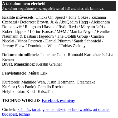
A tartalom nem elérhető
A tartalom megtekintéséhez engedélyezned kell a sütiket, ide kattintva.
Kiállító művészek
: Chicks On Speed / Tony Cokes / Zuzanna
Czebatul / Deforrest Brown, Jr. & AbuQadim Haqq / Aleksandra
Domanović / Rangoato Hlasane / Ryōji Ikeda / Maryam Jafri /
Robert Lippok / Lőrinc Borsos / M+M / Mamba Negra / Henrike
Naumann & Bastian Hagedorn / The Otolith Group / Carsten
Nicolai / Vinca Petersen / Daniel Pflumm / Sarah Schönfeld /
Jeremy Shaw / Dominique White / Tobias Zielony
Dokumentumfilmek
: Jaqueline Caux, Romuald Karmakar és Lisa
Rovner
Divat, Magazinok
: Kerstin Greiner
Fényistalláció
: Mátrai Erik
Kurátorok: Mathilde Weh, Justin Hoffmann, Creamcake
Kurátor (Sao Paolo): Camillo Rocha
Helyi kurátor: Kukla Krisztián
TECHNO WORLDS
Facebook esemény
Címkék:
kiállítás
,
tárlat
,
goethe intézet
,
techno worlds
,
art quarter
budapest
,
techno