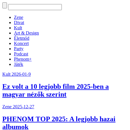
Zene
Divat
Kult
Art & Design
Életmód
Koncert
Party
Podcast
Phenom+
Játék
Kult
2026-01-9
Ez volt a 10 legjobb film 2025-ben a
magyar nézők szerint
Zene
2025-12-27
PHENOM TOP 2025: A legjobb hazai
albumok