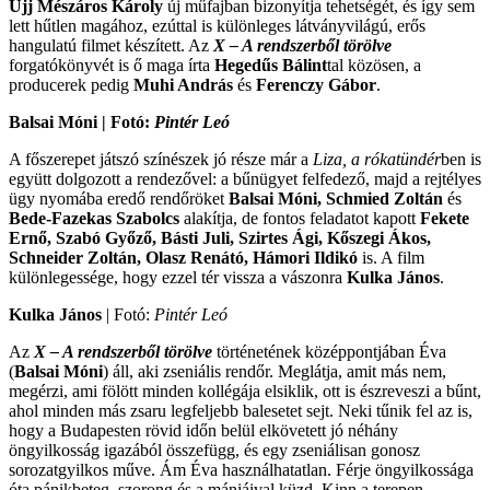
Ujj Mészáros Károly
új műfajban bizonyítja tehetségét, és így sem
lett hűtlen magához, ezúttal is különleges látványvilágú, erős
hangulatú filmet készített. Az
X – A rendszerből törölve
forgatókönyvét is ő maga írta
Hegedűs Bálint
tal közösen, a
producerek pedig
Muhi András
és
Ferenczy Gábor
.
Balsai Móni
| Fotó:
Pintér Leó
A főszerepet játszó színészek jó része már a
Liza, a rókatündér
ben is
együtt dolgozott a rendezővel: a bűnügyet felfedező, majd a rejtélyes
ügy nyomába eredő rendőröket
Balsai Móni, Schmied Zoltán
és
Bede-Fazekas Szabolcs
alakítja, de fontos feladatot kapott
Fekete
Ernő, Szabó Győző, Básti Juli, Szirtes Ági, Kőszegi Ákos,
Schneider Zoltán, Olasz Renátó, Hámori Ildikó
is. A film
különlegessége, hogy ezzel tér vissza a vászonra
Kulka János
.
Kulka János
| Fotó:
Pintér Leó
Az
X – A rendszerből törölve
történetének középpontjában Éva
(
Balsai Móni
) áll, aki zseniális rendőr. Meglátja, amit más nem,
megérzi, ami fölött minden kollégája elsiklik, ott is észreveszi a bűnt,
ahol minden más zsaru legfeljebb balesetet sejt. Neki tűnik fel az is,
hogy a Budapesten rövid időn belül elkövetett jó néhány
öngyilkosság igazából összefügg, és egy zseniálisan gonosz
sorozatgyilkos műve. Ám Éva használhatatlan. Férje öngyilkossága
óta pánikbeteg, szorong és a mániáival küzd. Kinn a terepen