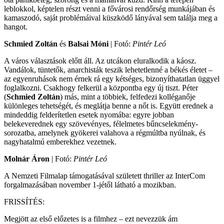
leblokkol, képtelen részt venni a fővárosi rendőrség munkájában és
kamaszodó, saját problémáival küszködő lányával sem találja meg a
hangot.
Schmied Zoltán
és
Balsai Móni
| Fotó:
Pintér Leó
A város választások előtt áll. Az utcákon eluralkodik a káosz.
Vandálok, tüntetők, anarchisták teszik lehetetlenné a békés életet –
az egyenruhások nem érnek rá egy kétséges, bizonyíthatatlan üggyel
foglalkozni. Csakhogy felkerül a központba egy új tiszt. Péter
(
Schmied Zoltán
) más, mint a többiek, felfedezi kolléganője
különleges tehetségét, és meglátja benne a nőt is. Együtt erednek a
mindeddig felderítetlen esetek nyomába: egyre jobban
belekeverednek egy szövevényes, félelmetes bűncselekmény-
sorozatba, amelynek gyökerei valahova a régmúltba nyúlnak, és
nagyhatalmú emberekhez vezetnek.
Molnár Áron
| Fotó:
Pintér Leó
A Nemzeti Filmalap támogatásával született thriller az InterCom
forgalmazásában november 1-jétől látható a mozikban.
FRISSÍTÉS:
Megjött az első előzetes is a filmhez – ezt nevezzük ám