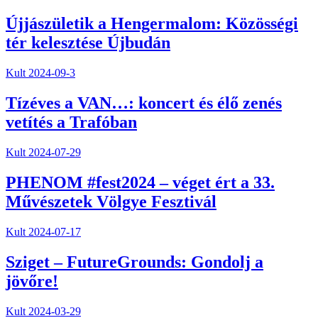
Újjászületik a Hengermalom: Közösségi
tér kelesztése Újbudán
Kult
2024-09-3
Tízéves a VAN…: koncert és élő zenés
vetítés a Trafóban
Kult
2024-07-29
PHENOM #fest2024 – véget ért a 33.
Művészetek Völgye Fesztivál
Kult
2024-07-17
Sziget – FutureGrounds: Gondolj a
jövőre!
Kult
2024-03-29