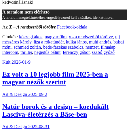
kedvcsinálásnak!
A tartalom nem elérhető
A tartalom megtekintéséhez engedélyezned kell a sütiket, ide kattintva.
Az
X – A rendszerből törölve
Facebook-oldala
Címkék:
kőszegi ákos
,
magyar film
,
x - a rendszerből törölve
,
ujj
mészáros károly
,
liza a rókatündér
,
kulka jános
,
muhi andrás
,
balsai
móni
,
schmied zoltán
,
bede-fazekas szabolcs
,
nemzeti filmalap
,
intercom
,
thriller
,
hegedűs bálint
,
ferenczy gábor
,
szabó győző
Kult
2026-01-9
Ez volt a 10 legjobb film 2025-ben a
magyar nézők szerint
Art & Design
2025-09-2
Natúr borok és a design – koedukált
Lasciva-életérzés a Bäse-ben
Art & Design
2025-08-31