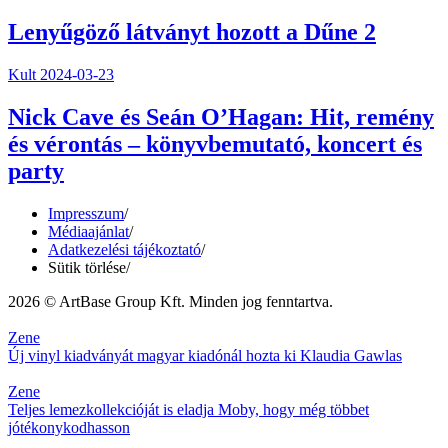
Lenyűgöző látványt hozott a Dűne 2
Kult
2024-03-23
Nick Cave és Seán O’Hagan: Hit, remény
és vérontás – könyvbemutató, koncert és
party
Impresszum
/
Médiaajánlat
/
Adatkezelési tájékoztató
/
Sütik törlése
/
2026 © ArtBase Group Kft. Minden jog fenntartva.
Zene
Új vinyl kiadványát magyar kiadónál hozta ki Klaudia Gawlas
Zene
Teljes lemezkollekcióját is eladja Moby, hogy még többet
jótékonykodhasson