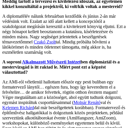
Meddig tartott a tervezési és kivitelezési időszak, az egyetemen
kikkel konzultáltál a projektről, ki volt/kik voltak a mestereid?
A diplomafélév nálunk februárban kezdődik és június 2-án már
védésünk volt. Ezalatt az idő alatt kellett a koncepciótól a
szakdolgozat megírásán keresztül a kivitelezett könyvig eljutni. Ezt a
négy hónapot kellett beosztanom a kutatásra, kísérletezésre és
minden másra. Nagy segítséget jelentettek a beszélgetések
témavezetőmmel
Czakó Zsolt
tal. Mindig próbálta bővíteni a
látókörömet és minden ötletemet támogatta, még akkor is, ha
eszméletlen szamárság volt.
A soproni
Alkalmazott Művészeti Intézet
ben diplomáztál és a
mestervizsgád is itt raktad le. Miért pont ezt a képzést
választottad?
Az AMI-ról véletlenül hallottam először egy pesti buliban egy
formatervező lánytól… egészen fura, hogy így keveredtem el a
felvételire… de amikor felvettek, rögtön otthon éreztem magam!
Végre megtaláltam azt a közösséget, ahol együtt tudtunk dolgozni,
egymást inspiráltuk csoporttársaimmal (
Molnár Renátó
val és
Kelemen Richárd
dal már beszélgettetek korábban). Formatervező és
építőművész hallgatókkal is dolgoztunk közös projekteken, például
szerveztünk alkotótáborokat évente (AmiHangszer, AmiZoom),
workshopokat, különböző eseményeket egyetemen belül és kívül.