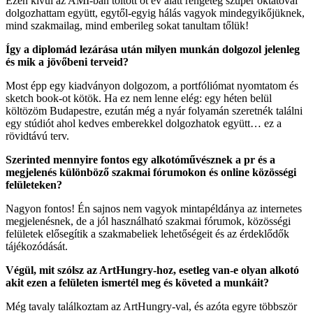
Ezen kívül az AMI-ban töltött öt év alatt rengeteg szuper oktatóval
dolgozhattam együtt, egytől-egyig hálás vagyok mindegyikőjüknek,
mind szakmailag, mind emberileg sokat tanultam tőlük!
Így a diplomád lezárása után milyen munkán dolgozol jelenleg
és mik a jövőbeni terveid?
Most épp egy kiadványon dolgozom, a portfóliómat nyomtatom és
sketch book-ot kötök. Ha ez nem lenne elég: egy héten belül
költözöm Budapestre, ezután még a nyár folyamán szeretnék találni
egy stúdiót ahol kedves emberekkel dolgozhatok együtt… ez a
rövidtávú terv.
Szerinted mennyire fontos egy alkotóművésznek a pr és a
megjelenés különböző szakmai fórumokon és online közösségi
felületeken?
Nagyon fontos! Én sajnos nem vagyok mintapéldánya az internetes
megjelenésnek, de a jól használható szakmai fórumok, közösségi
felületek elősegítik a szakmabeliek lehetőségeit és az érdeklődők
tájékozódását.
Végül, mit szólsz az ArtHungry-hoz, esetleg van-e olyan alkotó
akit ezen a felületen ismertél meg és követed a munkáit?
Még tavaly találkoztam az ArtHungry-val, és azóta egyre többször