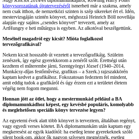
Nagy Kincső
t 2014-es diplomamunkájáról, Rowling Harry Potter
könyvsorozatának újratervezéséről
ismerheti már a szakma, amely
nem csak itthon, de nemzetközi szinten is szép sikereket ért el. Idén,
mestervizsgáján szintén könyvet, méghozzá Heinrich Böll novellája
alapján egy sajátos „csendes könyvet“ tervezett, amely az
ArtHungry e heti műtárgya is egyben. Az alkotóval beszélgettünk.
Mesélnél magadról egy kicsit? Mióta foglalkozol
tervezőgrafikával?
Nekem kicsit hosszabb út vezetett a tervezőgrafikáig. Szüleim
zenészek, így egész gyerekkorom a zenéről szólt. Érettségi után
kezdtem el műterembe járni, Szentgyörgyi József (1940–2014,
Munkácsy-díjas festőművész, grafikus – a Szerk.) rajzszakkörén
kaptam kedvet a grafikához. Fokozatosan fedeztem fel mindent,
amit eddig tudok a grafikáról és úgy érzem ezt a területet életem
végéig nem fogom megunni.
Honnan jött az ötlet, hogy a mestermunkád például a BA
diplomamunkádhoz képest, egy kevésbé populáris, komolyabb
és meglehetősen speciális könyv tervezése legyen?
Az egyetemi évek alatt több könyvet is terveztem, általában regényt,
vagy egyedi verses kötetet. BA diplomamunkám után kaptam egy
megkeresést az egyik kiadótól: ha esetleg lenne gyerekeknek szóló
silent book-om, akkor ők nagyon szívesen megnéznék, esetleg