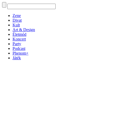
Zene
Divat
Kult
Art & Design
Életmód
Koncert
Party
Podcast
Phenom+
Játék