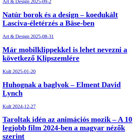
Art & Design
2025-09-2
Natúr borok és a design – koedukált
Lasciva-életérzés a Bäse-ben
Art & Design
2025-08-31
Már mobilklippekkel is lehet nevezni a
következő Klipszemlére
Kult
2025-01-20
Huhognak a baglyok – Elment David
Lynch
Kult
2024-12-27
Taroltak idén az animációs mozik – A 10
legjobb film 2024-ben a magyar nézők
szerint