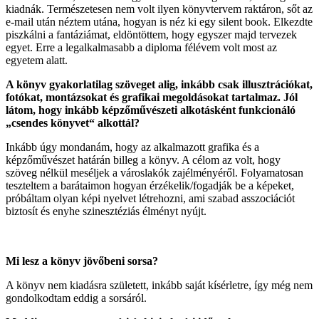
kiadnák. Természetesen nem volt ilyen könyvtervem raktáron, sőt az
e-mail után néztem utána, hogyan is néz ki egy silent book. Elkezdte
piszkálni a fantáziámat, eldöntöttem, hogy egyszer majd tervezek
egyet. Erre a legalkalmasabb a diploma félévem volt most az
egyetem alatt.
A könyv gyakorlatilag szöveget alig, inkább csak illusztrációkat,
fotókat, montázsokat és grafikai megoldásokat tartalmaz. Jól
látom, hogy inkább képzőművészeti alkotásként funkcionáló
„csendes könyvet“ alkottál?
Inkább úgy mondanám, hogy az alkalmazott grafika és a
képzőművészet határán billeg a könyv. A célom az volt, hogy
szöveg nélkül meséljek a városlakók zajélményéről. Folyamatosan
teszteltem a barátaimon hogyan érzékelik/fogadják be a képeket,
próbáltam olyan képi nyelvet létrehozni, ami szabad asszociációt
biztosít és enyhe szinesztéziás élményt nyújt.
Mi lesz a könyv jövőbeni sorsa?
A könyv nem kiadásra született, inkább saját kísérletre, így még nem
gondolkodtam eddig a sorsáról.