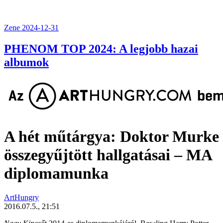
Zene
2024-12-31
PHENOM TOP 2024: A legjobb hazai
albumok
A hét műtárgya: Doktor Murke
összegyűjtött hallgatásai – MA
diplomamunka
ArtHungry
2016.07.5., 21:51