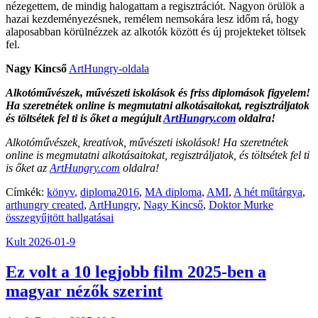
nézegettem, de mindig halogattam a regisztrációt. Nagyon örülök a
hazai kezdeményezésnek, remélem nemsokára lesz időm rá, hogy
alaposabban körülnézzek az alkotók között és új projekteket töltsek
fel.
Nagy Kincső
ArtHungry-oldala
Alkotóművészek, művészeti iskolások és friss diplomások figyelem!
Ha szeretnétek online is megmutatni alkotásaitokat, regisztráljatok
és töltsétek fel ti is őket a megújult
ArtHungry.com
oldalra!
Alkotóművészek, kreatívok, művészeti iskolások! Ha szeretnétek
online is megmutatni alkotásaitokat, regisztráljatok, és töltsétek fel ti
is őket az
ArtHungry.com
oldalra!
Címkék:
könyv
,
diploma2016
,
MA diploma
,
AMI
,
A hét műtárgya
,
arthungry created
,
ArtHungry
,
Nagy Kincső
,
Doktor Murke
összegyűjtött hallgatásai
Kult
2026-01-9
Ez volt a 10 legjobb film 2025-ben a
magyar nézők szerint