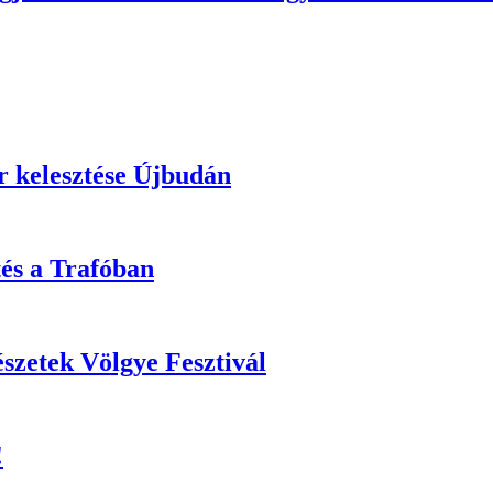
r kelesztése Újbudán
tés a Trafóban
zetek Völgye Fesztivál
!