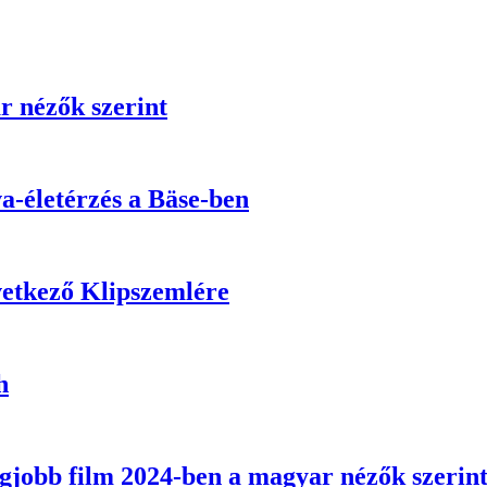
r nézők szerint
a-életérzés a Bäse-ben
vetkező Klipszemlére
h
egjobb film 2024-ben a magyar nézők szerin