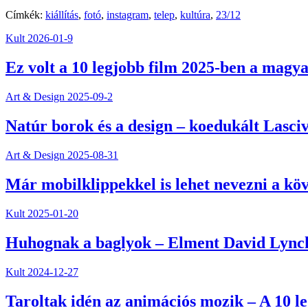
Címkék:
kiállítás
,
fotó
,
instagram
,
telep
,
kultúra
,
23/12
Kult
2026-01-9
Ez volt a 10 legjobb film 2025-ben a magya
Art & Design
2025-09-2
Natúr borok és a design – koedukált Lasciv
Art & Design
2025-08-31
Már mobilklippekkel is lehet nevezni a kö
Kult
2025-01-20
Huhognak a baglyok – Elment David Lync
Kult
2024-12-27
Taroltak idén az animációs mozik – A 10 l