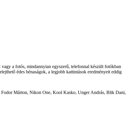
z MC vagy a fotós, mindannyian egyszerű, telefonnal készült fotókban
felejthető édes bénaságok, a legjobb kattintások eredményeit eddig
o, Fodor Márton, Nikon One, Kool Kasko, Unger András, Blik Dani,