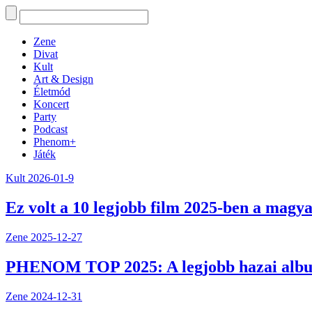
Zene
Divat
Kult
Art & Design
Életmód
Koncert
Party
Podcast
Phenom+
Játék
Kult
2026-01-9
Ez volt a 10 legjobb film 2025-ben a magya
Zene
2025-12-27
PHENOM TOP 2025: A legjobb hazai alb
Zene
2024-12-31