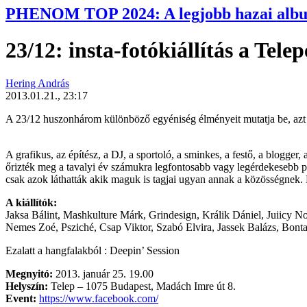
PHENOM TOP 2024: A legjobb hazai alb
23/12: insta-fotókiállítás a Tele
Hering András
2013.01.21., 23:17
A 23/12 huszonhárom különböző egyéniség élményeit mutatja be, azt a
A grafikus, az építész, a DJ, a sportoló, a sminkes, a festő, a blogger,
őrizték meg a tavalyi év számukra legfontosabb vagy legérdekesebb pill
csak azok láthatták akik maguk is tagjai ugyan annak a közösségnek.
A kiállítók:
Jaksa Bálint, Mashkulture Márk, Grindesign, Králik Dániel, Juiicy
Nemes Zoé, Psziché, Csap Viktor, Szabó Elvira, Jassek Balázs, Bont
Ezalatt a hangfalakból : Deepin’ Session
Megnyitó:
2013. január 25. 19.00
Helyszín:
Telep – 1075 Budapest, Madách Imre út 8.
Event:
https://www.facebook.com/