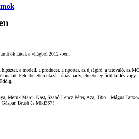
umok
pen
mit ők láttak a világból 2012 -ben.
 a hipszter, a modell, a producer, a riporter, az újságíró, a tetováló, a
anatait. Felejthetetlen utazás, óriás party, elmebeteg őrültködés vagy 
 Eddig.
 Noya, Meruk Marci, Kast, Szabó-Lencz Péter, Aza, Tibo – Mágus Tatto
a Gáspár, Brash és Miki357!