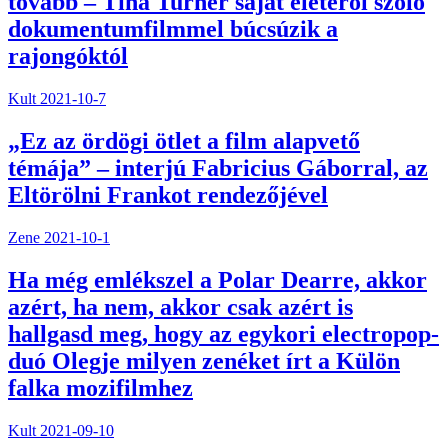
tovább – Tina Turner saját életéről szóló
dokumentumfilmmel búcsúzik a
rajongóktól
Kult
2021-10-7
„Ez az ördögi ötlet a film alapvető
témája” – interjú Fabricius Gáborral, az
Eltörölni Frankot rendezőjével
Zene
2021-10-1
Ha még emlékszel a Polar Dearre, akkor
azért, ha nem, akkor csak azért is
hallgasd meg, hogy az egykori electropop-
duó Olegje milyen zenéket írt a Külön
falka mozifilmhez
Kult
2021-09-10