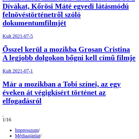
Dívákat, Kőrösi Máté egyedi látásmódú
felnövéstörténetről szóló
dokumentumfilmjét
Kult
2021-07-5
Ősszel kerül a mozikba Grosan Cristina
A legjobb dolgokon bőgni kell című filmje
Kult
2021-07-1
Már a mozikban a Tobi színei, az egy
éveken át végigkísért történet az
elfogadásról
1/16
Impresszum
/
Médiaajánlat
/