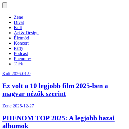
Zene
Divat
Kult
Art & Design
Életmód
Koncert
Party
Podcast
Phenom+
Játék
Kult
2026-01-9
Ez volt a 10 legjobb film 2025-ben a
magyar nézők szerint
Zene
2025-12-27
PHENOM TOP 2025: A legjobb hazai
albumok