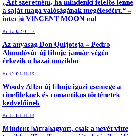
„Azt szeretném, ha mindenki felelős lenne
a saját maga valóságának megéléséért.“ –
interjú VINCENT MOON-nal
Kult
2022-01-17
Az anyaság Don Quijotéja – Pedro
Almodóvár új filmje január végén
érkezik a hazai mozikba
Kult
2021-11-19
Woody Allen új filmje igazi csemege a
cinefileknek és romantikus történetek
kedvelőinek
Kult
2021-11-13
Mindent hátrahagyott, csak a nevét vitte