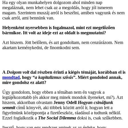
Ha egy olyan munkahelyen dolgozom ahol minden nap
megaláznak, nem lehet csak az a megoldás, hogy jól ismerem
magam. Szerintem muszáj arról is beszélni, amiben vagyunk és nem
csak arról, ami bennünk van.
Helyenként nyersebben is fogalmazol, mint ezt megelőzően
bármikor. Itt volt az ideje ezt az oldalt is megmutatni?
Azt hiszem. Jött belőlem, és azt gondoltam, nem cenzúrázom. Nem
akartam keménykedni, de finomkodni sem.
A
Dolgom volt
dal részben érinti a kiégés témáját, korábban el is
mondtad
, hogy “
a kapitalizmus szívás
”. Miért gondolod annak,
mire gondolsz ez alatt?
Úgy gondolom, hogy ebben a témában nem én vagyok a
legtájékozottabb (és akkor meg minek mondok ilyeneket, mi?). Azt
hiszem, akkoriban olvastam
Jenny Odell
Hogyan csináljunk
semmit
című könyvét, aki többek között arról ír, hogyan lett a
figyelmünk középpontja a fizetőeszköz, ráadásul a tudtunk nélkül.
Ezzel foglalkozik a
The Social Dilemma
doksi is, csak szűkebben.
Ijesztő, hogy van egy rendszer aminek az az érdeke, hogy