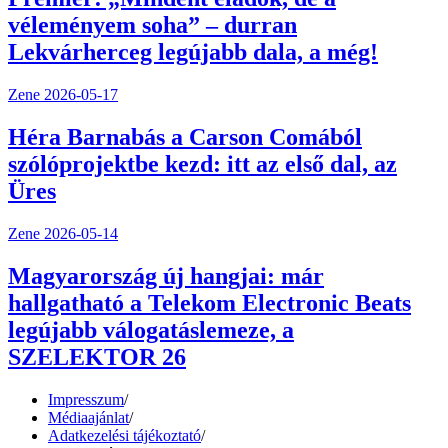
véleményem soha” – durran
Lekvárherceg legújabb dala, a még!
Zene
2026-05-17
Héra Barnabás a Carson Comából
szólóprojektbe kezd: itt az első dal, az
Üres
Zene
2026-05-14
Magyarország új hangjai: már
hallgatható a Telekom Electronic Beats
legújabb válogatáslemeze, a
SZELEKTOR 26
Impresszum
/
Médiaajánlat
/
Adatkezelési tájékoztató
/