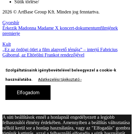
Sütik törlése
/
2026 © ArtBase Group Kft. Minden jog fenntartva.
Gyorshír
Érkezik Madonna Madame X koncert-dokumentumfilmjének
premierje
Kult
„Ez az ördögi ötlet a film alapvető témája” – interjú Fabricius
Gáborral, az Eltörölni Frankot rendezőjével
Szolgáltatásaink igénybevételével beleegyezel a cookie-k
használatába.
Adatkezelési tájékoztató
Elfogadom
A süti beállítások ennél a honlapnál engedélyezett a legjobb
felhasználói élmény érdekében. Amennyiben a beállítás változtatása
nélkül kerül sor a honlap használatára, vagy az "Elfogadás" gombra
történik kattintás, azzal a felhasználó elfogadja a sütik használatát.