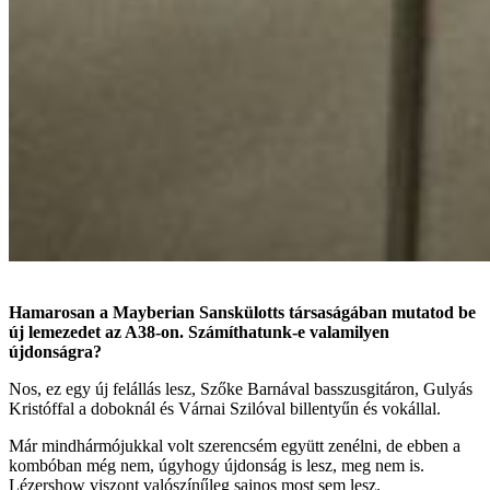
Hamarosan a Mayberian Sanskülotts társaságában mutatod be
új lemezedet az A38-on. Számíthatunk-e valamilyen
újdonságra?
Nos, ez egy új felállás lesz, Szőke Barnával basszusgitáron, Gulyás
Kristóffal a doboknál és Várnai Szilóval billentyűn és vokállal.
Már mindhármójukkal volt szerencsém együtt zenélni, de ebben a
kombóban még nem, úgyhogy újdonság is lesz, meg nem is.
Lézershow viszont valószínűleg sajnos most sem lesz.