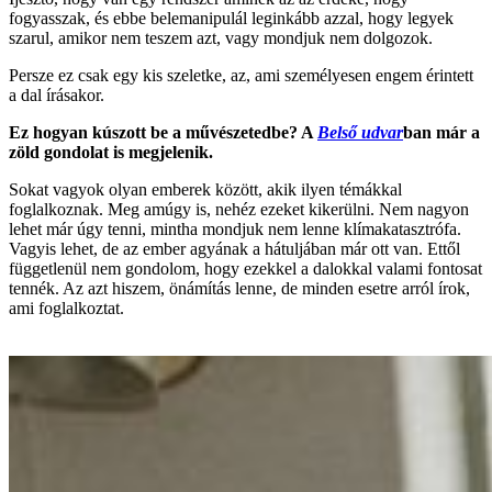
fogyasszak, és ebbe belemanipulál leginkább azzal, hogy legyek
szarul, amikor nem teszem azt, vagy mondjuk nem dolgozok.
Persze ez csak egy kis szeletke, az, ami személyesen engem érintett
a dal írásakor.
Ez hogyan kúszott be a művészetedbe? A
Belső udvar
ban már a
zöld gondolat is megjelenik.
Sokat vagyok olyan emberek között, akik ilyen témákkal
foglalkoznak. Meg amúgy is, nehéz ezeket kikerülni. Nem nagyon
lehet már úgy tenni, mintha mondjuk nem lenne klímakatasztrófa.
Vagyis lehet, de az ember agyának a hátuljában már ott van. Ettől
függetlenül nem gondolom, hogy ezekkel a dalokkal valami fontosat
tennék. Az azt hiszem, önámítás lenne, de minden esetre arról írok,
ami foglalkoztat.