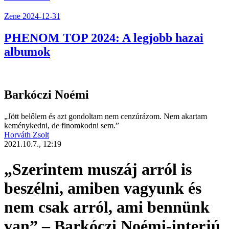
Zene
2024-12-31
PHENOM TOP 2024: A legjobb hazai
albumok
Barkóczi Noémi
„Jött belőlem és azt gondoltam nem cenzúrázom. Nem akartam
keménykedni, de finomkodni sem.”
Horváth Zsolt
2021.10.7., 12:19
„Szerintem muszáj arról is
beszélni, amiben vagyunk és
nem csak arról, ami bennünk
van” – Barkóczi Noémi-interjú