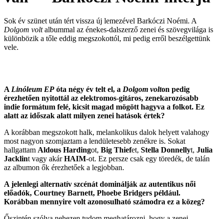
Sok év szünet után tért vissza új lemezével
Barkóczi Noémi
. A
Dolgom volt
albummal az énekes-dalszerző zenei és szövegvilága is
különbözik a tőle eddig megszokottól, mi pedig erről beszélgettünk
vele.
A
Linóleum EP
óta négy év telt el, a
Dolgom volt
on pedig
érezhetően nyitottál az elektromos-gitáros, zenekarozósabb
indie formátum felé, kicsit magad mögött hagyva a folkot. Ez
alatt az időszak alatt milyen zenei hatások értek?
A korábban megszokott halk, melankolikus dalok helyett valahogy
most nagyon szomjaztam a lendületesebb zenékre is. Sokat
hallgattam
Aldous Harding
ot,
Big Thief
et,
Stella Donnelly
t,
Julia
Jacklin
t vagy akár
HAIM
-ot. Ez persze csak egy töredék, de talán
az albumon ők érezhetőek a legjobban.
A jelenlegi alternatív szcénát dominálják az autentikus női
előadók, Courtney Barnett, Phoebe Bridgers például.
Korábban mennyire volt azonosulható számodra ez a közeg?
Őszintén szólva nehezen tudom meghatározni, hogy a zenei