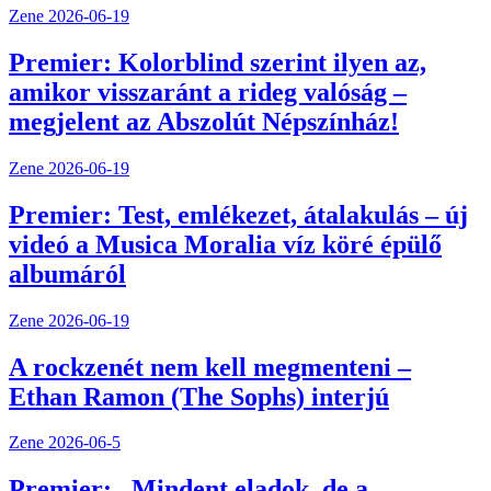
Zene
2026-06-19
Premier: Kolorblind szerint ilyen az,
amikor visszaránt a rideg valóság –
megjelent az Abszolút Népszínház!
Zene
2026-06-19
Premier: Test, emlékezet, átalakulás – új
videó a Musica Moralia víz köré épülő
albumáról
Zene
2026-06-19
A rockzenét nem kell megmenteni –
Ethan Ramon (The Sophs) interjú
Zene
2026-06-5
Premier: „Mindent eladok, de a