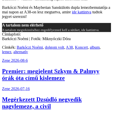
Barkóczi Noémi és Mayberian Sanskülotts dupla lemezbemutatója a
mai napon az A38-on lesz megtartva, amire
ide kattintva
tudtok
jegyet szerezni!
A tartalom nem elérhető
A tartalom megtekintéséhez engedélyezned kell a sütiket, ide kattintva.
Címlapfotó:
Barkóczi Noémi | Fotók: Miknyóczki Dóra
Címkék:
Barkóczi Noémi
,
dolgom volt
,
A38
,
Koncert
,
album
,
lemez
,
alternatív
Zene
2026-08-6
Premier: megjelent Szkym & Palmyy
órák óta című kislemeze
Zene
2026-07-16
Megérkezett Dzsúdló negyedik
nagylemeze, a civil