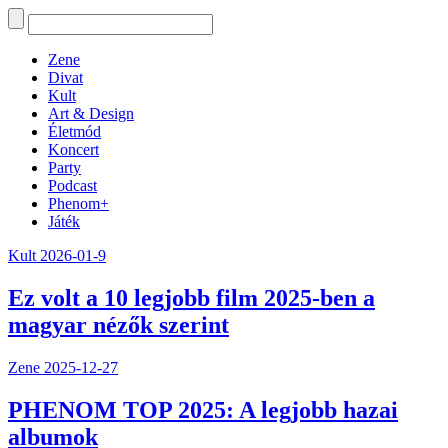
Zene
Divat
Kult
Art & Design
Életmód
Koncert
Party
Podcast
Phenom+
Játék
Kult
2026-01-9
Ez volt a 10 legjobb film 2025-ben a
magyar nézők szerint
Zene
2025-12-27
PHENOM TOP 2025: A legjobb hazai
albumok