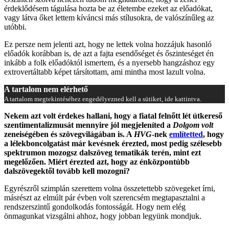
érdeklődésem tágulása hozta be az életembe ezeket az előadókat,
vagy látva őket lettem kíváncsi más stílusokra, de valószínűleg az
utóbbi.
Ez persze nem jelenti azt, hogy ne lettek volna hozzájuk hasonló
előadók korábban is, de azt a fajta esendőséget és őszinteséget én
inkább a folk előadóktól ismertem, és a nyersebb hangzáshoz egy
extrovertáltabb képet társítottam, ami mintha most lazult volna.
A tartalom nem elérhető
A tartalom megtekintéséhez engedélyezned kell a sütiket, ide kattintva.
Nekem azt volt érdekes hallani, hogy a fiatal felnőtt lét útkereső
szentimentalizmusát mennyire jól megjeleníted a
Dolgom volt
zeneiségében és szövegvilágában is. A
HVG
-nek
említetted
, hogy
a lélekboncolgatást már kevésnek érezted, most pedig szélesebb
spektrumon mozogsz dalszöveg tematikák terén, mint ezt
megelőzően. Miért érezted azt, hogy az énközpontúbb
dalszövegektől tovább kell mozogni?
Egyrészről szimplán szerettem volna összetettebb szövegeket írni,
másrészt az elmúlt pár évben volt szerencsém megtapasztalni a
rendszerszintű gondolkodás fontosságát. Hogy nem elég
önmagunkat vizsgálni ahhoz, hogy jobban legyünk mondjuk.