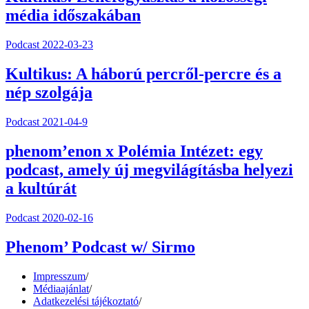
média időszakában
Podcast
2022-03-23
Kultikus: A háború percről-percre és a
nép szolgája
Podcast
2021-04-9
phenom’enon x Polémia Intézet: egy
podcast, amely új megvilágításba helyezi
a kultúrát
Podcast
2020-02-16
Phenom’ Podcast w/ Sirmo
Impresszum
/
Médiaajánlat
/
Adatkezelési tájékoztató
/