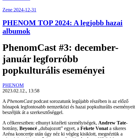
Zene
2024-12-31
PHENOM TOP 2024: A legjobb hazai
albumok
PhenomCast #3: december-
január legforróbb
popkulturális eseményei
PHENOM
2023.02.12., 13:58
A
PhenomCast
podcast sorozatunk legújabb részében is az előző
hónapok legfontosabb nemzetközi és hazai popkulturális eseményeit
beszéljük át a szerkesztőséggel.
A célkeresztben: elhunyt közéleti személyiségek,
Andrew Tate
-
botrány,
Beyoncé
„dubajozott” egyet, a
Fekete Vonat
a sikeres
Aréna koncertje után úgy néz ki végleg kisiklott, megnéztük a