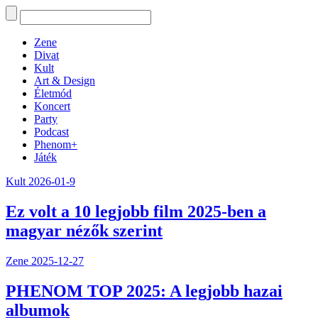
Zene
Divat
Kult
Art & Design
Életmód
Koncert
Party
Podcast
Phenom+
Játék
Kult
2026-01-9
Ez volt a 10 legjobb film 2025-ben a
magyar nézők szerint
Zene
2025-12-27
PHENOM TOP 2025: A legjobb hazai
albumok