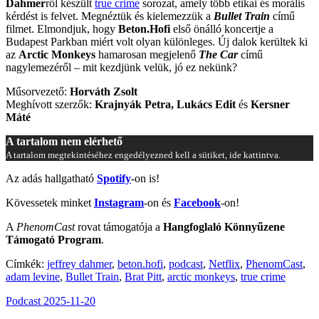
Dahmer
ről készült
true crime
sorozat, amely több etikai és morális
kérdést is felvet. Megnéztük és kielemezzük a
Bullet Train
című
filmet. Elmondjuk, hogy
Beton.Hofi
első önálló koncertje a
Budapest Parkban miért volt olyan különleges. Új dalok kerültek ki
az
Arctic Monkeys
hamarosan megjelenő
The Car
című
nagylemezéről – mit kezdjünk velük, jó ez nekünk?
Műsorvezető:
Horváth Zsolt
Meghívott szerzők:
Krajnyák Petra, Lukács Edit
és
Kersner
Máté
A tartalom nem elérhető
A tartalom megtekintéséhez engedélyezned kell a sütiket, ide kattintva.
Az adás hallgatható
Spotify
-on is!
Kövessetek minket
Instagram
-on és
Facebook
-on!
A
PhenomCast
rovat támogatója a
Hangfoglaló Könnyűzene
Támogató Program
.
Címkék:
jeffrey dahmer
,
beton.hofi
,
podcast
,
Netflix
,
PhenomCast
,
adam levine
,
Bullet Train
,
Brat Pitt
,
arctic monkeys
,
true crime
Podcast
2025-11-20