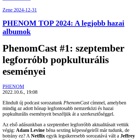
Zene
2024-12-31
PHENOM TOP 2024: A legjobb hazai
albumok
PhenomCast #1: szeptember
legforróbb popkulturális
eseményei
PHENOM
2022.10.6., 19:08
Elindult új podcast sorozatunk
PhenomCast
címmel, amelyben
mindig az adott hónap legfontosabb nemzetközi és hazai
popkulturális eseményeit beszéljük át a szerkesztőséggel.
Az első adásunkban a szeptember legforróbb aktualitásait vettük
végig:
Adam Levine
béna sexting képességeiről már tudunk, de
botrány ez? A
Netflix
egyik legsikeresebb sorozatává vált a
Jeffrey