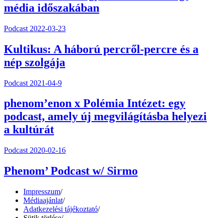
média időszakában
Podcast
2022-03-23
Kultikus: A háború percről-percre és a
nép szolgája
Podcast
2021-04-9
phenom’enon x Polémia Intézet: egy
podcast, amely új megvilágításba helyezi
a kultúrát
Podcast
2020-02-16
Phenom’ Podcast w/ Sirmo
Impresszum
/
Médiaajánlat
/
Adatkezelési tájékoztató
/
Sütik törlése
/