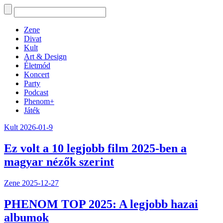
Zene
Divat
Kult
Art & Design
Életmód
Koncert
Party
Podcast
Phenom+
Játék
Kult
2026-01-9
Ez volt a 10 legjobb film 2025-ben a
magyar nézők szerint
Zene
2025-12-27
PHENOM TOP 2025: A legjobb hazai
albumok