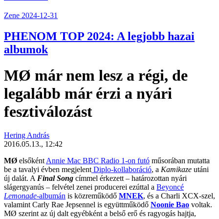
Zene
2024-12-31
PHENOM TOP 2024: A legjobb hazai
albumok
MØ már nem lesz a régi, de
legalább már érzi a nyári
fesztiválozást
Hering András
2016.05.13., 12:42
MØ
elsőként
Annie Mac BBC Radio 1-on futó
műsorában mutatta
be a tavalyi évben megjelent
Diplo-kollaboráció
, a
Kamikaze
utáni
új dalát. A
Final Song
címmel érkezett – határozottan nyári
slágergyanús – felvétel zenei producerei ezúttal a
Beyoncé
Lemonade
-albumán
is közreműködő
MNEK
, és a Charli XCX-szel,
valamint Carly Rae Jepsennel is együttműködő
Noonie Bao
voltak.
MØ szerint az új dalt egyébként a belső erő és ragyogás hajtja,