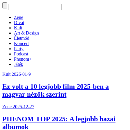
Zene
Divat
Kult
Art & Design
Életmód
Koncert
Party
Podcast
Phenom+
Játék
Kult
2026-01-9
Ez volt a 10 legjobb film 2025-ben a
magyar nézők szerint
Zene
2025-12-27
PHENOM TOP 2025: A legjobb hazai
albumok