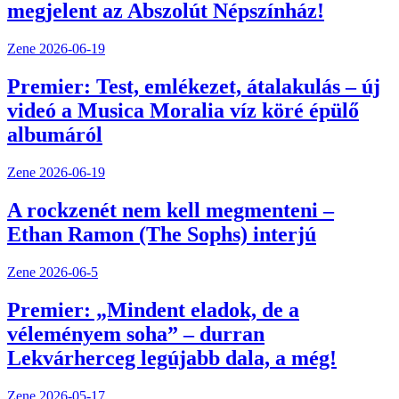
megjelent az Abszolút Népszínház!
Zene
2026-06-19
Premier: Test, emlékezet, átalakulás – új
videó a Musica Moralia víz köré épülő
albumáról
Zene
2026-06-19
A rockzenét nem kell megmenteni –
Ethan Ramon (The Sophs) interjú
Zene
2026-06-5
Premier: „Mindent eladok, de a
véleményem soha” – durran
Lekvárherceg legújabb dala, a még!
Zene
2026-05-17