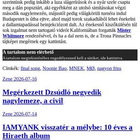
szerintünk pedig inkább a laza slágerírások és a nyár szele csapta
meg a dán popsztárt, aki egyébként az utolsó simításokat végzi
második nagylemezén, májustól pedig világkörüli turnéra indul
Budapestet is útba ejtve, ahol majd torok szakadtából lehet énekelni
a dallamtapadással beinjekciózott dalt. Az énekesnő kiszőkülésén túl
sok izgalmat nem tartogató videót Kaliforniában forgatták
Mister
Whitmore
rendezésével, és ha a dal nem is, de a Trona Pinnacles
tájképei megérnek egy kattintást.
A tartalom nem elérhető
A tartalom megtekintéséhez engedélyezned kell a sütiket, ide kattintva.
Címkék:
final song
,
Noonie Bao
,
MNEK
,
MØ
,
nagyon friss
Zene
2026-07-16
Megérkezett Dzsúdló negyedik
nagylemeze, a civil
Zene
2026-07-14
IAMYANK visszatér a mélybe: 10 éves a
Hiraeth album