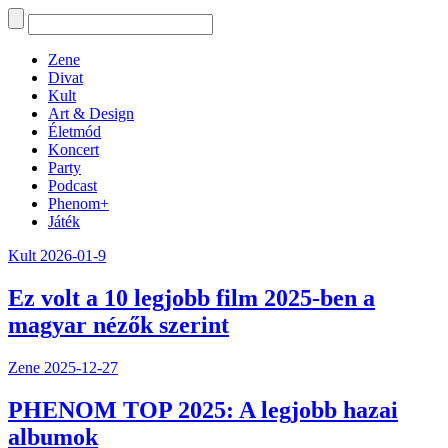
Zene
Divat
Kult
Art & Design
Életmód
Koncert
Party
Podcast
Phenom+
Játék
Kult
2026-01-9
Ez volt a 10 legjobb film 2025-ben a
magyar nézők szerint
Zene
2025-12-27
PHENOM TOP 2025: A legjobb hazai
albumok