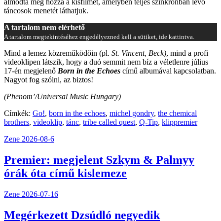
álmodta meg hozzá a kisfilmet, amelyben teljes szinkronban lévő
táncosok menetét láthatjuk.
A tartalom nem elérhető
A tartalom megtekintéséhez engedélyezned kell a sütiket, ide kattintva.
Mind a lemez közreműködőin (pl.
St. Vincent, Beck)
, mind a profi
videoklipen látszik, hogy a duó semmit nem bíz a véletlenre július
17-én megjelenő
Born in the Echoes
című albumával kapcsolatban.
Nagyot fog szólni, az biztos!
(Phenom’/Universal Music Hungary)
Címkék:
Go!
,
born in the echoes
,
michel gondry
,
the chemical
brothers
,
videoklip
,
tánc
,
tribe called quest
,
Q-Tip
,
klippremier
Zene
2026-08-6
Premier: megjelent Szkym & Palmyy
órák óta című kislemeze
Zene
2026-07-16
Megérkezett Dzsúdló negyedik