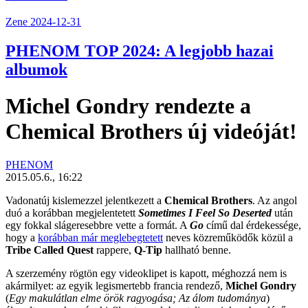
Zene
2024-12-31
PHENOM TOP 2024: A legjobb hazai
albumok
Michel Gondry rendezte a
Chemical Brothers új videóját!
PHENOM
2015.05.6., 16:22
Vadonatúj kislemezzel jelentkezett a
Chemical Brothers
. Az angol
duó a korábban megjelentetett
Sometimes I Feel So Deserted
után
egy fokkal slágeresebbre vette a formát. A
Go
című dal érdekessége,
hogy a
korábban már meglebegtetett
neves közreműködők közül a
Tribe Called Quest
rappere,
Q-Tip
hallható benne.
A szerzemény rögtön egy videoklipet is kapott, méghozzá nem is
akármilyet: az egyik legismertebb francia rendező,
Michel Gondry
(
Egy makulátlan elme örök ragyogása; Az álom tudománya
)