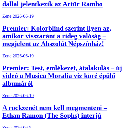
dallal jelentkezik az Artūr Rambo
Zene
2026-06-19
Premier: Kolorblind szerint ilyen az,
amikor visszaránt a rideg valóság –
megjelent az Abszolút Népszínház!
Zene
2026-06-19
Premier: Test, emlékezet, átalakulás – új
videó a Musica Moralia víz köré épülő
albumáról
Zene
2026-06-19
A rockzenét nem kell megmenteni –
Ethan Ramon (The Sophs) interjú
Zene
2026-06-5