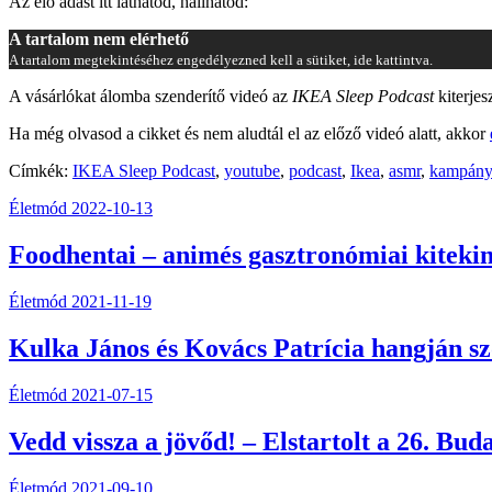
Az élő adást itt láthatod, hallhatod:
A tartalom nem elérhető
A tartalom megtekintéséhez engedélyezned kell a sütiket, ide kattintva.
A vásárlókat álomba szenderítő videó az
IKEA Sleep Podcast
kiterjes
Ha még olvasod a cikket és nem aludtál el az előző videó alatt, akkor
Címkék:
IKEA Sleep Podcast
,
youtube
,
podcast
,
Ikea
,
asmr
,
kampány
Életmód
2022-10-13
Foodhentai – animés gasztronómiai kiteki
Életmód
2021-11-19
Kulka János és Kovács Patrícia hangján s
Életmód
2021-07-15
Vedd vissza a jövőd! – Elstartolt a 26. Bu
Életmód
2021-09-10