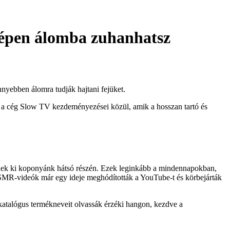
szépen álomba zuhanhatsz
nyebben álomra tudják hajtani fejüket.
gy a cég Slow TV kezdeményezései közül, amik a hosszan tartó és
enek ki koponyánk hátsó részén. Ezek leginkább a mindennapokban,
ASMR-videók már egy ideje meghódították a YouTube-t és körbejárták
 katalógus termékneveit olvassák érzéki hangon, kezdve a