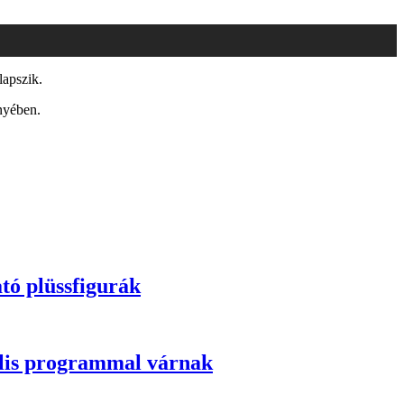
lapszik.
nyében.
tó plüssfigurák
rális programmal várnak