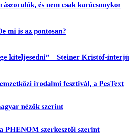
 rászorulók, és nem csak karácsonykor
e mi is az pontosan?
e kiteljesedni” – Steiner Kristóf-interjú
nemzetközi irodalmi fesztivál, a PesText
magyar nézők szerint
n a PHENOM szerkesztői szerint