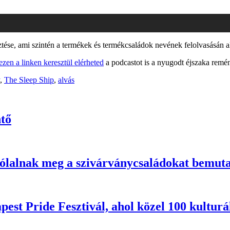
ztése, ami szintén a termékek és termékcsaládok nevének felolvasásán a
ezen a linken keresztül elérheted
a podcastot is a nyugodt éjszaka remé
,
The Sleep Ship
,
alvás
ntő
zólalnak meg a szivárványcsaládokat bemuta
dapest Pride Fesztivál, ahol közel 100 kultu