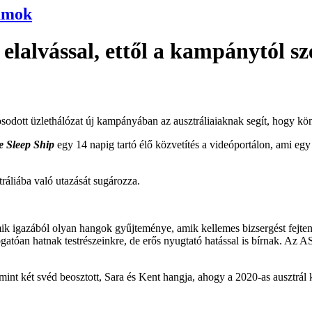
umok
elalvással, ettől a kampánytól 
odott üzlethálózat új kampányában az ausztráliaiaknak segít, hogy kön
e Sleep Ship
egy 14 napig tartó élő közvetítés a videóportálon, ami e
tráliába való utazását sugározza.
mik igazából olyan hangok gyűjteménye, amik kellemes bizsergést fejt
tóan hatnak testrészeinkre, de erős nyugtató hatással is bírnak. Az 
amint két svéd beosztott, Sara és Kent hangja, ahogy a 2020-as ausztrál