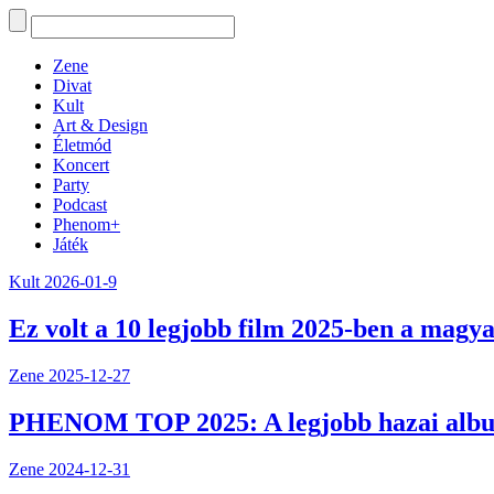
Zene
Divat
Kult
Art & Design
Életmód
Koncert
Party
Podcast
Phenom+
Játék
Kult
2026-01-9
Ez volt a 10 legjobb film 2025-ben a magya
Zene
2025-12-27
PHENOM TOP 2025: A legjobb hazai alb
Zene
2024-12-31