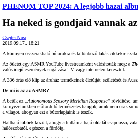
PHENOM TOP 2024: A legjobb hazai alb
Ha neked is gondjaid vannak az 
Csejtei Nusi
2019.09.17., 18:21
A könnyen összerakható bútorokra és különböző lakás cikkekre szakos
Az ötletet egy ASMR YouTube livestreamként valósították meg: a
Th
valós idejű események sugárzása TV vagy interneten keresztül.
A 336 órás elő klip az áruház termékeinek életútját, születését és Ausz
De mi is az az ASMR?
A betűk az
„Autonomous Sensory Meridian Response”
rövidítése, a
környezetünkben előforduló természetes hangok, amik nem csak simoga
a világot, ahogyan ezt a bútorlapjaink is teszik.
Hallható többek között, ahogy a hullám a hajó oldalát csapdossa, val
hálószobától, egészen a fürdőig.