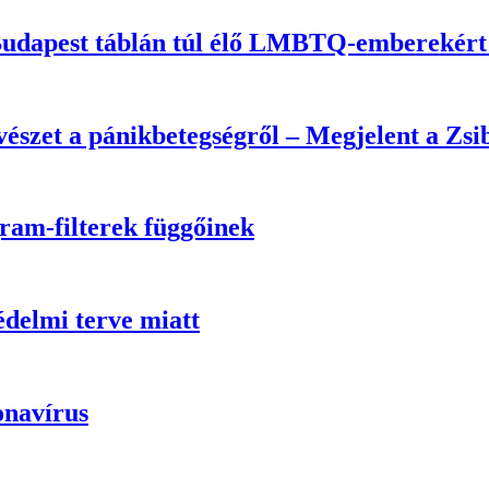
 Budapest táblán túl élő LMBTQ-emberekért
vészet a pánikbetegségről – Megjelent a Zs
ram-filterek függőinek
delmi terve miatt
onavírus