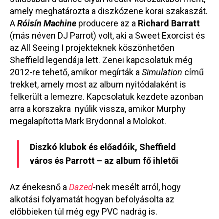
amely meghatározta a diszkózene korai szakaszát.
A
Róisín Machine
producere az a
Richard Barratt
(más néven DJ Parrot) volt, aki a Sweet Exorcist és
az All Seeing I projekteknek köszönhetően
Sheffield legendája lett. Zenei kapcsolatuk még
2012-re tehető, amikor megírták a
Simulation
című
trekket, amely most az album nyitódalaként is
felkerült a lemezre. Kapcsolatuk kezdete azonban
arra a korszakra nyúlik vissza, amikor Murphy
megalapította Mark Brydonnal a Molokot.
Diszkó klubok és előadóik, Sheffield
város és Parrott – az album fő ihletői
Az énekesnő a
Dazed
-nek mesélt arról, hogy
alkotási folyamatát hogyan befolyásolta az
előbbieken túl még egy PVC nadrág is.