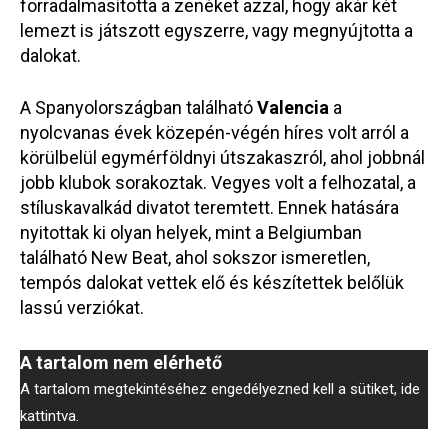
forradalmasította a zenéket azzal, hogy akár két
lemezt is játszott egyszerre, vagy megnyújtotta a
dalokat.
A Spanyolországban található
Valencia
a
nyolcvanas évek közepén-végén híres volt arról a
körülbelül egymérföldnyi útszakaszról, ahol jobbnál
jobb klubok sorakoztak. Vegyes volt a felhozatal, a
stíluskavalkád divatot teremtett. Ennek hatására
nyitottak ki olyan helyek, mint a Belgiumban
található New Beat, ahol sokszor ismeretlen,
tempós dalokat vettek elő és készítettek belőlük
lassú verziókat.
A tartalom nem elérhető
A tartalom megtekintéséhez engedélyezned kell a sütiket, ide
kattintva.