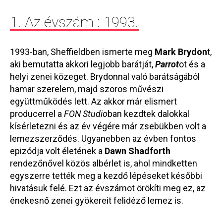
1. Az évszám : 1993.
1993-ban, Sheffieldben ismerte meg
Mark Brydon
t,
aki bemutatta akkori legjobb barátját,
Parrot
ot és a
helyi zenei közeget. Brydonnal való barátságából
hamar szerelem, majd szoros művészi
együttműködés lett. Az akkor már elismert
producerrel a
FON Studio
ban kezdtek dalokkal
kísérletezni és az év végére már zsebükben volt a
lemezszerződés. Ugyanebben az évben fontos
epizódja volt életének a
Dawn Shadforth
rendezőnővel közös albérlet is, ahol mindketten
egyszerre tették meg a kezdő lépéseket későbbi
hivatásuk felé. Ezt az évszámot örökíti meg ez, az
énekesnő zenei gyökereit felidéző lemez is.