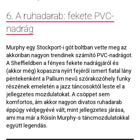
6. A ruhadarab: fekete PVC-
nadrág
Murphy egy Stockport-i gót boltban vette meg az
akkoriban nagyon trendinek számító PVC-nadrágot.
A Sheffieldben a fényes fekete nadrágjáról és
(akkor még) kopaszra nyírt fejéről ismert fiatal lány
péntekenként a Pallium nevű szórakozóhely funky
részének emeletén a jazz táncosoktól leste el a
jellegzetes mozdulatokat. A csöppet sem
komfortos, ám akkor nagyon divatos ruhadarab
éppúgy védjegyévé vált, mint jellegzetes járása,
ami ma már a Róisín Murphy-s táncmozdulatokkal
együtt legendás.