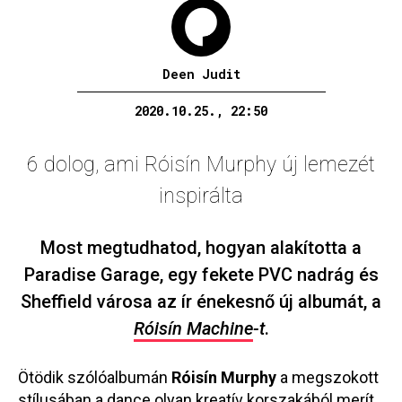
Deen Judit
2020.10.25., 22:50
6 dolog, ami Róisín Murphy új lemezét
inspirálta
Most megtudhatod, hogyan alakította a
Paradise Garage, egy fekete PVC nadrág és
Sheffield városa az ír énekesnő új albumát, a
Róisín Machine
-t
.
Ötödik szólóalbumán
Róisín Murphy
a megszokott
stílusában a dance olyan kreatív korszakából merít,