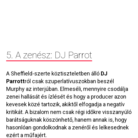
5. A zenész: DJ Parrot
A Sheffield-szerte köztiszteletben álló
DJ
Parrott
ról csak szuperlatívuszokban beszél
Murphy az interjúban. Elmeséli, mennyire csodálja
zenei hallását és ízlését és hogy a producer azon
kevesek közé tartozik, akiktől elfogadja a negatív
kritikát. A bizalom nem csak régi időkre visszanyúló
barátságuknak köszönhető, hanem annak is, hogy
hasonlóan gondolkodnak a zenéről és lelkesednek
ezért a műfajért.