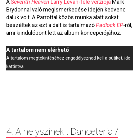
A
Seventh Heaven
Larry Levan-féle verziója
Mark
Brydonnal való megismerkedése idején kedvenc
daluk volt. A Parrottal közös munka alatt sokat
beszéltek az ezt a dalt is tartalmazó
Padlock EP
-ről,
ami kiindulópont lett az album koncepciójához.
A tartalom nem elérhető
A tartalom megtekintéséhez engedélyezned kell a sütiket, ide
kattintva.
4. A helyszínek : Danceteria /