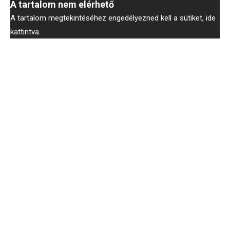
A tartalom nem elérhető
A tartalom megtekintéséhez engedélyezned kell a sütiket, ide
kattintva.
Köszönjük, Dazed!
Címkék:
roisin murphy
,
zene
,
róisín machine