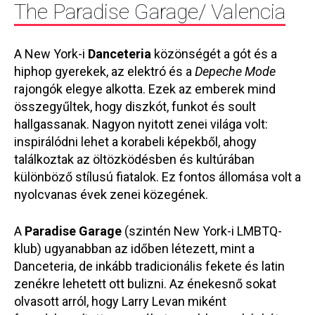
The Paradise Garage/ Valencia
A New York-i
Danceteria
közönségét a gót és a
hiphop gyerekek, az elektró és a
Depeche Mode
rajongók elegye alkotta. Ezek az emberek mind
összegyűltek, hogy diszkót, funkot és soult
hallgassanak. Nagyon
nyitott zenei világa volt:
inspirálódni lehet a korabeli képekből, ahogy
találkoztak az öltözködésben és kultúrában
különböző stílusú fiatalok. Ez fontos állomása volt a
nyolcvanas évek zenei közegének.
A
Paradise Garage
(szintén New York-i LMBTQ-
klub) ugyanabban az időben létezett, mint a
Danceteria, de inkább tradicionális fekete és latin
zenékre lehetett ott bulizni. Az énekesnő sokat
olvasott arról, hogy Larry Levan miként