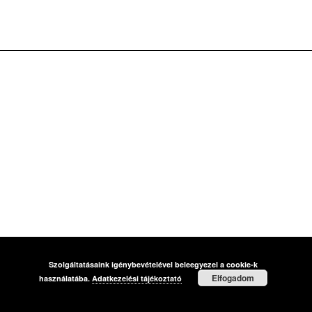
Telekom Electronic Beats legújabb
válogatáslemeze, a SZELEKTOR 26
Szolgáltatásaink igénybevételével beleegyezel a cookie-k
Elfogadom
használatába.
Adatkezelési tájékoztató