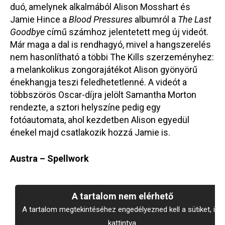
duó, amelynek alkalmából Alison Mosshart és
Jamie Hince a
Blood Pressures
albumról a
The Last
Goodbye
című számhoz jelentetett meg új videót.
Már maga a dal is rendhagyó, mivel a hangszerelés
nem hasonlítható a többi The Kills szerzeményhez:
a melankolikus zongorajátékot Alison gyönyörű
énekhangja teszi feledhetetlenné. A videót a
többszörös Oscar-díjra jelölt Samantha Morton
rendezte, a sztori helyszíne pedig egy
fotóautomata, ahol kezdetben Alison egyedül
énekel majd csatlakozik hozzá Jamie is.
Austra – Spellwork
A tartalom nem elérhető
A tartalom megtekintéséhez engedélyezned kell a sütiket, ide
kattintva.