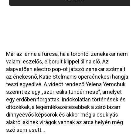
Már az lenne a furcsa, ha a torontói zenekakar nem
valami eszelős, elborult klippel állna elő. Az
alapvetően electro pop-ot játszó zenekar számait
az énekesnő, Katie Stelmanis operaénekesi hangja
teszi egyedivé. A videót rendező Yelena Yemchuk
szerint ez egy „szürreális tündérmese”, amelyet
egy erdőben forgattak. Indokolatlan történések és
öltözékek, a legemlékezetesebbek a záró bizarr
dinnyeevős képsorok és akkor még a csuklyás
alakról akinek virágok vannak az arca helyén még
szó sem esett…