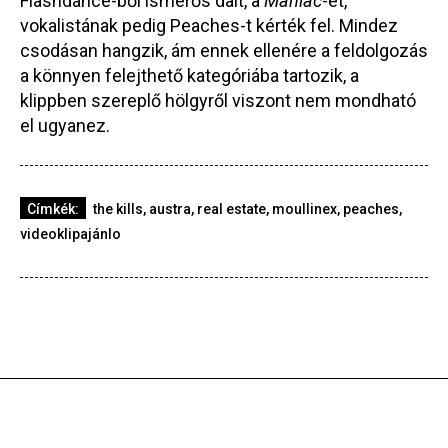
Flashdance-ből ismerős dalt, a
Maniac
-et,
vokalistának pedig Peaches-t kérték fel. Mindez
csodásan hangzik, ám ennek ellenére a feldolgozás
a könnyen felejthető kategóriába tartozik, a
klippben szereplő hölgyről viszont nem mondható
el ugyanez.
Címkék:
the kills
,
austra
,
real estate
,
moullinex
,
peaches
,
videoklipajánlo
Zene
2026-08-6