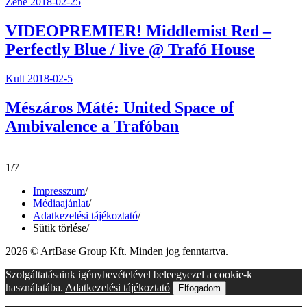
Zene
2018-02-25
VIDEOPREMIER! Middlemist Red –
Perfectly Blue / live @ Trafó House
Kult
2018-02-5
Mészáros Máté: United Space of
Ambivalence a Trafóban
1/7
Impresszum
/
Médiaajánlat
/
Adatkezelési tájékoztató
/
Sütik törlése
/
2026 © ArtBase Group Kft. Minden jog fenntartva.
Szolgáltatásaink igénybevételével beleegyezel a cookie-k
használatába.
Adatkezelési tájékoztató
Elfogadom