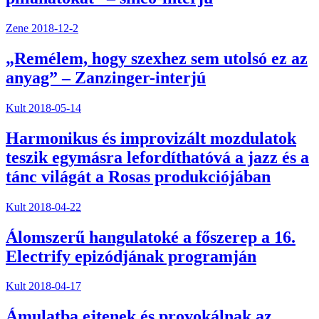
Zene
2018-12-2
„Remélem, hogy szexhez sem utolsó ez az
anyag” – Zanzinger-interjú
Kult
2018-05-14
Harmonikus és improvizált mozdulatok
teszik egymásra lefordíthatóvá a jazz és a
tánc világát a Rosas produkciójában
Kult
2018-04-22
Álomszerű hangulatoké a főszerep a 16.
Electrify epizódjának programján
Kult
2018-04-17
Ámulatba ejtenek és provokálnak az