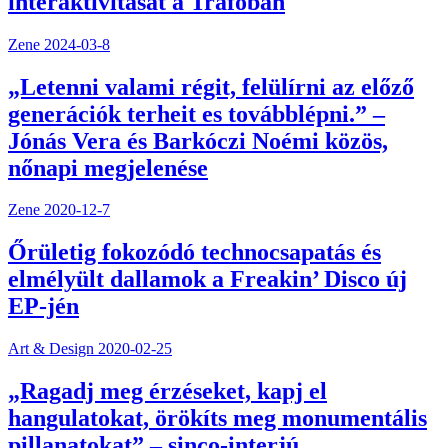
interaktivitását a Trafóban
Zene
2024-03-8
„Letenni valami régit, felülírni az előző
generációk terheit es továbblépni.” –
Jónás Vera és Barkóczi Noémi közös,
nőnapi megjelenése
Zene
2020-12-7
Őrületig fokozódó technocsapatás és
elmélyült dallamok a Freakin’ Disco új
EP-jén
Art & Design
2020-02-25
„Ragadj meg érzéseket, kapj el
hangulatokat, örökíts meg monumentális
pillanatokat” – sinco-interjú