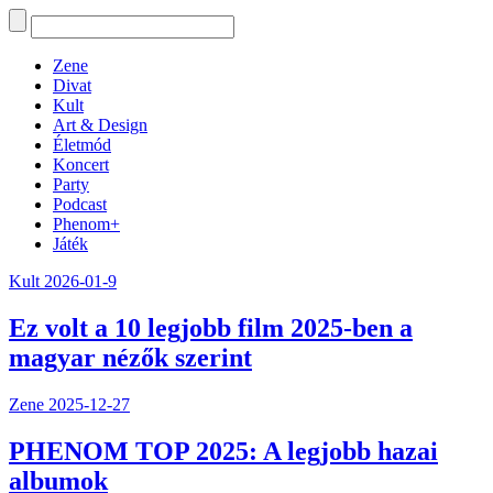
Zene
Divat
Kult
Art & Design
Életmód
Koncert
Party
Podcast
Phenom+
Játék
Kult
2026-01-9
Ez volt a 10 legjobb film 2025-ben a
magyar nézők szerint
Zene
2025-12-27
PHENOM TOP 2025: A legjobb hazai
albumok