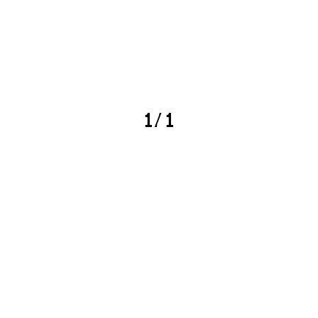
Zene
2019-11-4
10+1 phenom’enális előadó, akiket érdemes
meghallgatni a BUSH-on!
1/1