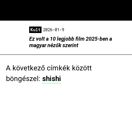
Kult
2026-01-9
Ez volt a 10 legjobb film 2025-ben a
magyar nézők szerint
A következő címkék között
böngészel:
shishi
Zene
2019-11-21
Phenom’ x BUSH: ők voltak a kedvenc előadóink az
idei Budapest Showcase Hubon!