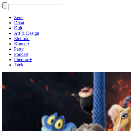
Zene
Divat
Kult
Art & Design
Életmód
Koncert
Party
Podcast
Phenom+
Játék