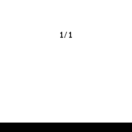
Nyúzzatok meg
1/1