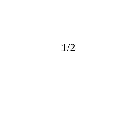
Gyorshír
2013-04-25
Calvin Harris megelőzte Michael Jacksont
1/2