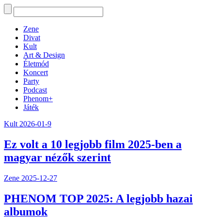
Zene
Divat
Kult
Art & Design
Életmód
Koncert
Party
Podcast
Phenom+
Játék
Kult
2026-01-9
Ez volt a 10 legjobb film 2025-ben a
magyar nézők szerint
Zene
2025-12-27
PHENOM TOP 2025: A legjobb hazai
albumok