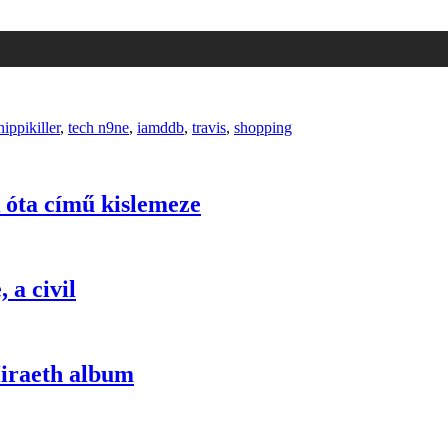
hippikiller
,
tech n9ne
,
iamddb
,
travis
,
shopping
óta című kislemeze
 a civil
iraeth album