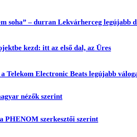
m soha” – durran Lekvárherceg legújabb d
ktbe kezd: itt az első dal, az Üres
ó a Telekom Electronic Beats legújabb vá
magyar nézők szerint
n a PHENOM szerkesztői szerint