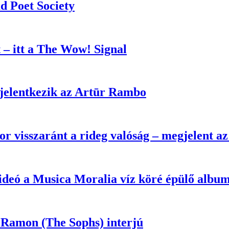
d Poet Society
 – itt a The Wow! Signal
l jelentkezik az Artūr Rambo
or visszaránt a rideg valóság – megjelent a
 videó a Musica Moralia víz köré épülő albu
 Ramon (The Sophs) interjú