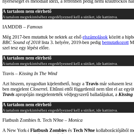
nyerseségét és melódiáit idézi, a refrénben pedig némi krautrockos ha
A tartalom nem elérhető
A tartalom megtekintéséhez engedélyezned kell a sütiket, ide kattintva.
IAMDDB –
Famous
Még 2017-ben mutattuk be nektek az első
elszámolások
között a hiph
BBC Sound of 2018
lista 3. helyére, 2019-ben pedig
bemutatkozott
Ma
szel tesz egy lépést előre.
A tartalom nem elérhető
A tartalom megtekintéséhez engedélyezned kell a sütiket, ide kattintva.
Travis –
Kissing In The Wind
Azt hiszem, nyugodtan kijelenthető, hogy a
Travis
már sohasem lesz k
ben megjelent
Closer
rel. Eltűnni ettől függetlenül nem tűnt el az egy
Travis
apropóján megjelentették védjegyszerű balladájukat, a
Kissing
A tartalom nem elérhető
A tartalom megtekintéséhez engedélyezned kell a sütiket, ide kattintva.
Flatbush Zombies ft. Tech N9ne –
Monica
A New York-i
Flatbush Zombies
és
Tech N9ne
kollaborációjából m