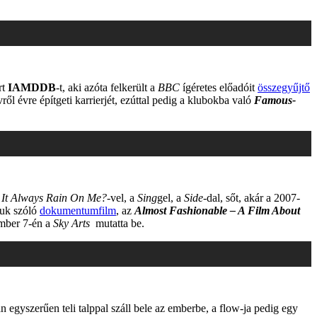
rt
IAMDDB
-t, aki azóta felkerült a
BBC
ígéretes előadóit
összegyűjtő
ől évre építgeti karrierjét, ezúttal pedig a klubokba való
Famous-
It Always Rain On Me?
-vel, a
Sing
gel, a
Side-
dal, sőt, akár a 2007-
óluk szóló
dokumentumfilm
, az
Almost Fashionable – A Film About
mber 7-én a
Sky Arts
mutatta be.
n egyszerűen teli talppal száll bele az emberbe, a flow-ja pedig egy