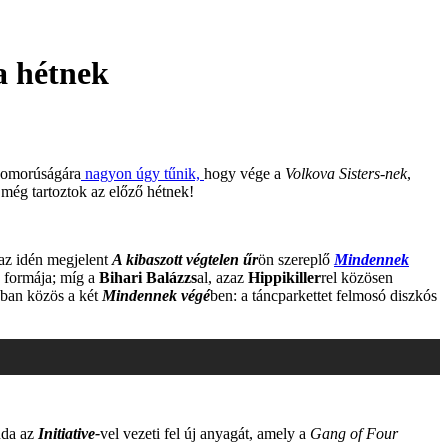
a hétnek
 szomorúságára
nagyon úgy tűnik,
hogy vége a
Volkova Sisters-nek
,
l még tartoztok az előző hétnek!
az idén megjelent
A kibaszott végtelen űr
ön szereplő
Mindennek
 formája; míg a
Bihari Balázzs
al, azaz
Hippikiller
rel közösen
nban közös a két
Mindennek végé
ben: a táncparkettet felmosó diszkós
nda az
Initiative-
vel vezeti fel új anyagát, amely a
Gang of Four