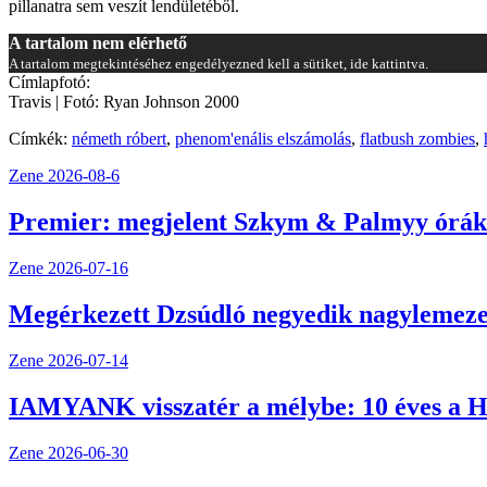
pillanatra sem veszít lendületéből.
A tartalom nem elérhető
A tartalom megtekintéséhez engedélyezned kell a sütiket, ide kattintva.
Címlapfotó:
Travis | Fotó: Ryan Johnson 2000
Címkék:
németh róbert
,
phenom'enális elszámolás
,
flatbush zombies
,
Zene
2026-08-6
Premier: megjelent Szkym & Palmyy órák 
Zene
2026-07-16
Megérkezett Dzsúdló negyedik nagylemeze,
Zene
2026-07-14
IAMYANK visszatér a mélybe: 10 éves a H
Zene
2026-06-30