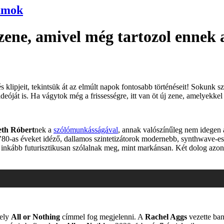
umok
zene, amivel még tartozol ennek 
 és klipjeit, tekintsük át az elmúlt napok fontosabb történéseit! Sokunk
ideóját is. Ha vágytok még a frissességre, itt van öt új zene, amelyekke
th Róbert
nek a
szólómunkásságával
, annak valószínűleg nem idegen 
80-as éveket idéző, dallamos szintetizátorok modernebb, synthwave-es
ig inkább futurisztikusan szólalnak meg, mint markánsan. Két dolog azo
mely
All or Nothing
címmel fog megjelenni. A
Rachel Aggs
vezette ba