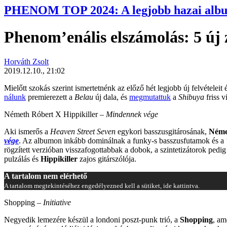
PHENOM TOP 2024: A legjobb hazai alb
Phenom’enális elszámolás: 5 új 
Horváth Zsolt
2019.12.10., 21:02
Mielőtt szokás szerint ismertetnénk az előző hét legjobb új felvételeit
nálunk
premierezett a
Belau
új dala, és
megmutattuk
a
Shibuya
friss v
Németh Róbert X Hippikiller –
Mindennek vége
Aki ismerős a
Heaven Street Seven
egykori basszusgitárosának,
Néme
vége
. Az albumon inkább dominálnak a funky-s basszusfutamok és a ’
rögzített verzióban visszafogottabbak a dobok, a szintetizátorok ped
pulzálás és
Hippikiller
zajos gitárszólója.
A tartalom nem elérhető
A tartalom megtekintéséhez engedélyezned kell a sütiket, ide kattintva.
Shopping –
Initiative
Negyedik lemezére készül a londoni poszt-punk trió, a
Shopping
, a