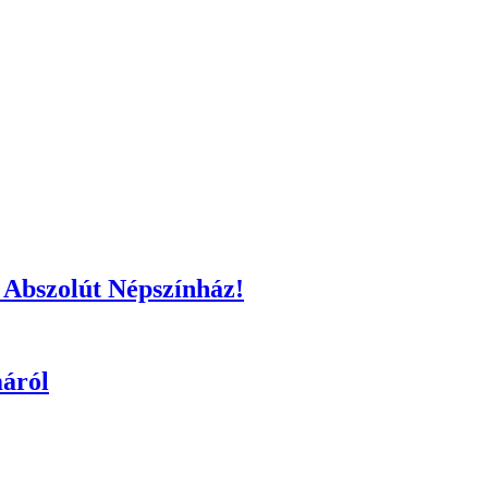
z Abszolút Népszínház!
máról