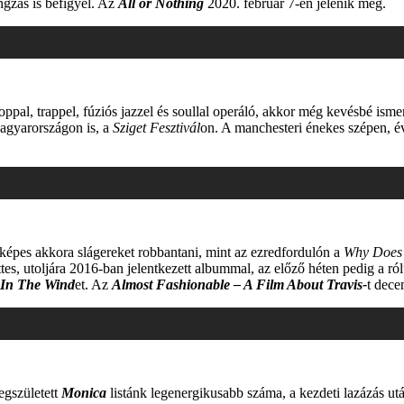
ngzás is befigyel. Az
All or Nothing
2020. február 7-én jelenik meg.
oppal, trappel, fúziós jazzel és soullal operáló, akkor még kevésbé isme
gyarországon is, a
Sziget Fesztivál
on. A manchesteri énekes szépen, évr
épes akkora slágereket robbantani, mint az ezredfordulón a
Why Does 
üttes, utoljára 2016-ban jelentkezett albummal, az előző héten pedig a r
 In The Wind
et. Az
Almost Fashionable – A Film About Travis-
t dece
egszületett
Monica
listánk legenergikusabb száma, a kezdeti lazázás utá