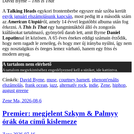
David Byrne –
This Is That
A
Talking Heads
egykori frontemberbe egyszer már szóba került
egyik januári elszámolásunk kapcsán
, most pedig itt a második szám
az
American Utopiá
r
ól, amely 14 évvel legutóbbi albuma után fog
érkezni. A
This Is That
egy hangmintákból álló és zongorás
kiállásokat tartalmazó, gyönyörű darab lett, amit Byrne
Daniel
Lopatin
nal írt közösen. A 65 éves énekes eddigi számain érződik,
hogy nem ragadt le zeneileg, és hogy mer új irányba nyúlni, így nem
egy nosztalgikus és öreges lemez várható, hanem egy friss és
modern anyag.
A tartalom nem elérhető
A tartalom megtekintéséhez engedélyezned kell a sütiket, ide kattintva.
Címkék:
David Byrne
,
muse
,
courtney barnett
,
phenom'enális
elszámolás
,
frank ocean
,
jazz
,
alternatív rock
,
indie
,
Zene
,
hiphop
,
august greene
Zene
Ma, 2026-08-6
Premier: megjelent Szkym & Palmyy
órák óta című kislemeze