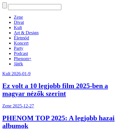
Zene
Divat
Kult
Art & Design
Életmód
Koncert
Party
Podcast
Phenom+
Játék
Kult
2026-01-9
Ez volt a 10 legjobb film 2025-ben a
magyar nézők szerint
Zene
2025-12-27
PHENOM TOP 2025: A legjobb hazai
albumok