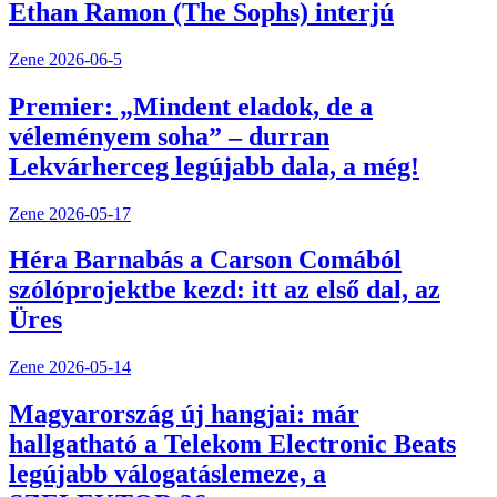
Ethan Ramon (The Sophs) interjú
Zene
2026-06-5
Premier: „Mindent eladok, de a
véleményem soha” – durran
Lekvárherceg legújabb dala, a még!
Zene
2026-05-17
Héra Barnabás a Carson Comából
szólóprojektbe kezd: itt az első dal, az
Üres
Zene
2026-05-14
Magyarország új hangjai: már
hallgatható a Telekom Electronic Beats
legújabb válogatáslemeze, a