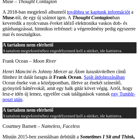
Muse –
Thought Contagion
A 2018-ban megjelenő albumról
továbbra se kaptunk információt
a
Muse-
tól, de egy új számot igen. A
Thought Contagion
ban
keveredik a nyolcvanas éveket idéző elektronika vaskos dob- és
gitárhangzással, himnikus refrénnel: a végeredmény pedig egyszerre
mai és nosztalgikus.
A tartalom nem elérhető
A tartalom megtekintéséhez engedélyezned kell a sütiket, ide kattintva.
Frank Ocean –
Moon River
Henri Mancini
és
Johnny Mercer
az
Álom luxuskivitelben
című
filmhez írt dalát faragta át
Frank Ocean
.
Saját átdolgozásában
Ocean éneke van a középpontban, illetve az énekét színesítő,
gyönyörű háttérvokál, amit egy halk gitár követ végig. Arról, hogy
lesz-e idén új lemez, egyelőre csak találgatások vannak
egy Tumblr-
poszt után
.
A tartalom nem elérhető
A tartalom megtekintéséhez engedélyezned kell a sütiket, ide kattintva.
Courtney Barnett –
Nameless, Faceless
Miután 2015-ben zseniálisan debütált a
Sometimes I Sit and Think,