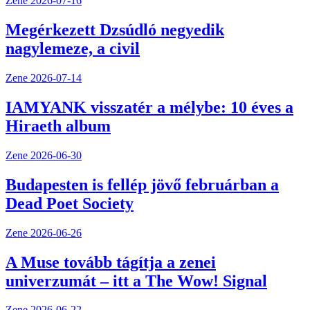
Zene
2026-07-16
Megérkezett Dzsúdló negyedik
nagylemeze, a civil
Zene
2026-07-14
IAMYANK visszatér a mélybe: 10 éves a
Hiraeth album
Zene
2026-06-30
Budapesten is fellép jövő februárban a
Dead Poet Society
Zene
2026-06-26
A Muse tovább tágítja a zenei
univerzumát – itt a The Wow! Signal
Zene
2026-06-22