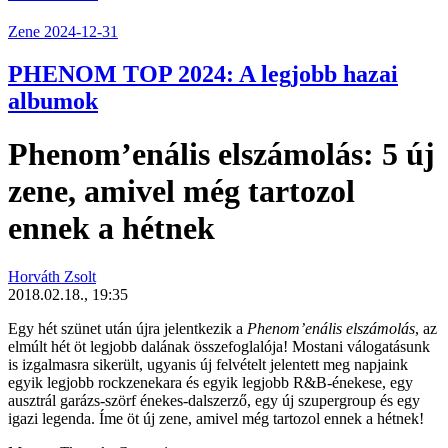
Zene
2024-12-31
PHENOM TOP 2024: A legjobb hazai
albumok
Phenom’enális elszámolás: 5 új
zene, amivel még tartozol
ennek a hétnek
Horváth Zsolt
2018.02.18., 19:35
Egy hét szünet után újra jelentkezik a
Phenom’enális elszámolás
, az
elmúlt hét öt legjobb dalának összefoglalója! Mostani válogatásunk
is izgalmasra sikerült, ugyanis új felvételt jelentett meg napjaink
egyik legjobb rockzenekara és egyik legjobb R&B-énekese, egy
ausztrál garázs-szörf énekes-dalszerző, egy új szupergroup és egy
igazi legenda. Íme öt új zene, amivel még tartozol ennek a hétnek!