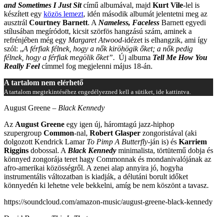
and Sometimes I Just Sit
című albumával, majd
Kurt Vile
-lel is
készített egy
közös lemezt
, idén második albumát jelentetni meg az
ausztrál
Courtney Barnett
. A
Nameless, Faceless
Barnett egyedi
stílusában megíródott, kicsit szörfös hangzású szám, aminek a
refrénjében még egy
Margaret Atwood
-idézet is elhangzik, ami így
szól: „
A férfiak félnek, hogy a nők kiröhögik őket; a nők pedig
félnek, hogy a férfiak megölik őket”
. Új albuma
Tell Me How You
Really Feel
címmel fog megjelenni május 18-án.
A tartalom nem elérhető
A tartalom megtekintéséhez engedélyezned kell a sütiket, ide kattintva.
August Greene –
Black Kennedy
Az
August Greene
egy igen új, háromtagú jazz-hiphop
szupergroup
Common
-nal,
Robert Glasper
zongoristával (aki
dolgozott Kendrick Lamar
To Pimp A Butterfly-
ján is) és
Karriem
Riggins
dobossal. A
Black Kennedy
minimalista, törtütemű dobja és
könnyed zongorája teret hagy Commonnak és mondanivalójának az
afro-amerikai közösségről. A zenei alap annyira jó, hogyha
instrumentális változatban is kiadják, a délutáni borult időket
könnyedén ki lehetne vele bekkelni, amíg be nem köszönt a tavasz.
https://soundcloud.com/amazon-music/august-greene-black-kennedy