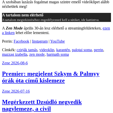
A szobában lazázás fogalmat magas szintre emelő videóklipet alább
nézhetitek meg!
A tartalom nem elérhető
A tartalom megtekintéséhez engedélyezned kell a sütiket, ide kattintva.
A
Zen Mode
április 30-án lesz elérhető a streamingfelületeken,
ezen
a linken
lehet előre lementeni.
Perrin:
Facebook
|
Instagram
|
YouTube
Címkék:
czirják tamás
,
videoklip
,
karantén
,
palotai soma
,
perrin
,
mazzag izabella
,
zen mode
,
harmath soma
Zene
2026-08-6
Premier: megjelent Szkym & Palmyy
órák óta című kislemeze
Zene
2026-07-16
Megérkezett Dzsúdló negyedik
nagylemeze, a civil