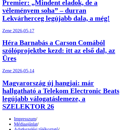
Premier: „Mindent eladok, de a
véleményem soha” – durran
Lekvárherceg legújabb dala, a még!
Zene
2026-05-17
Héra Barnabás a Carson Comából
szólóprojektbe kezd: itt az első dal, az
Üres
Zene
2026-05-14
Magyarország új hangjai: már
hallgatható a Telekom Electronic Beats
legújabb válogatáslemeze, a
SZELEKTOR 26
Impresszum
/
Médiaajánlat
/
Adatkezelési tájékoztató
/