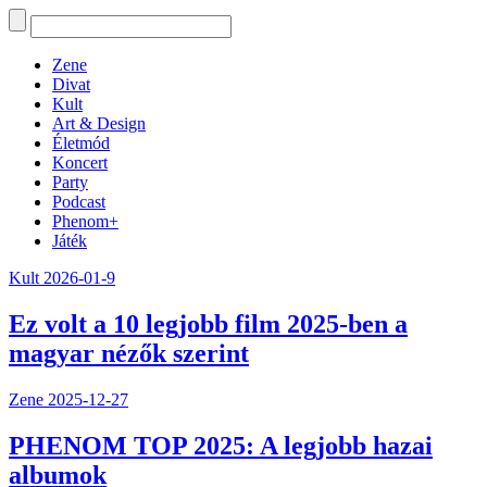
Zene
Divat
Kult
Art & Design
Életmód
Koncert
Party
Podcast
Phenom+
Játék
Kult
2026-01-9
Ez volt a 10 legjobb film 2025-ben a
magyar nézők szerint
Zene
2025-12-27
PHENOM TOP 2025: A legjobb hazai
albumok