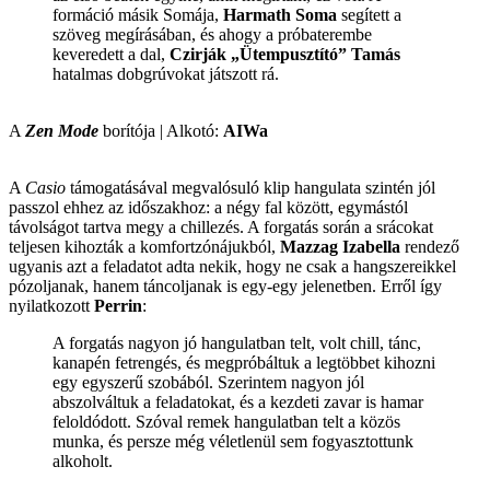
formáció másik Somája,
Harmath Soma
segített a
szöveg megírásában, és ahogy a próbaterembe
keveredett a dal,
Czirják „Ütempusztító” Tamás
hatalmas dobgrúvokat játszott rá.
A
Zen Mode
borítója | Alkotó:
AIWa
A
Casio
támogatásával megvalósuló klip hangulata szintén jól
passzol ehhez az időszakhoz: a négy fal között, egymástól
távolságot tartva megy a chillezés. A forgatás során a srácokat
teljesen kihozták a komfortzónájukból,
Mazzag Izabella
rendező
ugyanis azt a feladatot adta nekik, hogy ne csak a hangszereikkel
pózoljanak, hanem táncoljanak is egy-egy jelenetben. Erről így
nyilatkozott
Perrin
:
A forgatás nagyon jó hangulatban telt, volt chill, tánc,
kanapén fetrengés, és megpróbáltuk a legtöbbet kihozni
egy egyszerű szobából. Szerintem nagyon jól
abszolváltuk a feladatokat, és a kezdeti zavar is hamar
feloldódott. Szóval remek hangulatban telt a közös
munka, és persze még véletlenül sem fogyasztottunk
alkoholt.