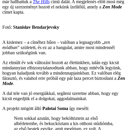
már hallhattuk a
The Hills
című dalát. A megjelenés előtt most még
egy új szerzeményt hozott el nekünk ízelítőül, amely a
Zen Mode
címet kapta.
Fotó:
Stanislav Bendarjevsky
A kislemez – a címéhez hűen – valóban a legnagyobb „
zen
módban
” született, és ez az a hangulat, amire most mindennél
jobban szükségünk van.
Az elmúlt év sok változást hozott az életünkben, talán egy kicsit
mindannyian elbizonytalanodtunk abban, hogy mitévők legyünk,
hogyan haladjunk tovább a mindennapjainkban. Ez valóban elég
fárasztó, és valahol erre próbál egy pár laza percet biztosítani a
Zen
Mode
.
A dal tele van jó energiákkal, segíteni szeretne abban, hogy egy
kicsit engedjük el a dolgokat, aggodalmainkat.
A projekt mögött álló
Palotai Soma
így mesélt:
Nem sokkal azután, hogy beköltöztem az első
albérletembe, és bekuckóztam a kis otthoni stúdiómba,
az első beatek egyike, amit megírtam, ez volt. A