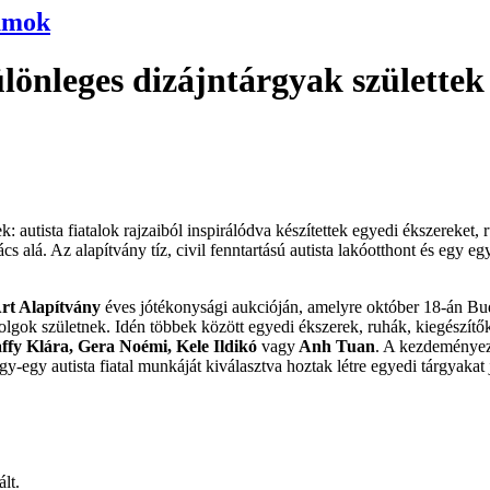
umok
önleges dizájntárgyak születtek a
tista fiatalok rajzaiból inspirálódva készítettek egyedi ékszereket, r
cs alá. Az alapítvány tíz, civil fenntartású autista lakóotthont és egy
Art Alapítvány
éves jótékonysági aukcióján, amelyre október 18-án Buda
olgok születnek. Idén többek között egyedi ékszerek, ruhák, kiegészít
ffy Klára, Gera Noémi, Kele Ildikó
vagy
Anh Tuan
. A kezdeményezé
egy-egy autista fiatal munkáját kiválasztva hoztak létre egyedi tárgyakat
lt.