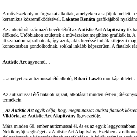
A művészek olyan tárgyakat alkottak, amelyeken a sajátjuk mellett a vá
keramikus közreműködésével,
Lakatos Renáta
grafikájából nyaklá
Az aukcióból származó bevételéből az
Autistic Art Alapítvány
tíz h
élőknek. Utóbbiakon születtek a művészeket megihlető grafikák is. A 
itt szabadon rajzolhatnak, így azok, akik kevéssé tudják kifejezni ma
kontextusban gondolkodnak, sokkal inkább képszerűen. A fiatalok ráa
Autistic Art
ágynemű…
…amelyet az autizmussal élő alkotó,
Bihari László
munkája ihletett.
Az autizmussal élő fiatalok rajzait, alkotásait minden évben jótékony
termékein.
„Az
Autistic Art
egyik célja, hogy megmutassa: autista fiatalok közrem
Viktória
, az
Autistic Art Alapítvány
ügyvezetője.
Mára minden 68. ember autizmussal él, és ez az egyik leggyorsabban 
Nekik nyújt segítséget az Autistic Art Alapítvány. Ezekben az otthono