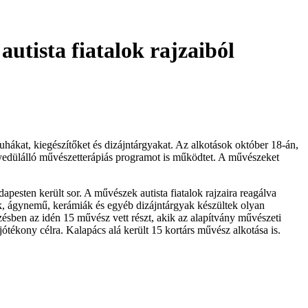
utista fiatalok rajzaiból
uhákat, kiegészítőket és dizájntárgyakat. Az alkotások október 18-án,
 egyedülálló művészetterápiás programot is működtet. A művészeket
pesten került sor. A művészek autista fiatalok rajzaira reagálva
ők, ágynemű, kerámiák és egyéb dizájntárgyak készültek olyan
sben az idén 15 művész vett részt, akik az alapítvány művészeti
 jótékony célra. Kalapács alá került 15 kortárs művész alkotása is.