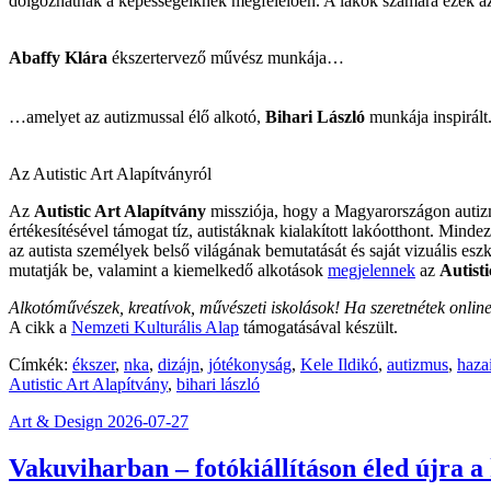
dolgozhatnak a képességeiknek megfelelően. A lakók számára ezek az o
Abaffy Klára
ékszertervező művész munkája…
…amelyet az autizmussal élő alkotó,
Bihari László
munkája inspirált
Az Autistic Art Alapítványról
Az
Autistic Art Alapítvány
missziója, hogy a Magyarországon autizmu
értékesítésével támogat tíz, autistáknak kialakított lakóotthont. Mind
az autista személyek belső világának bemutatását és saját vizuális es
mutatják be, valamint a kiemelkedő alkotások
megjelennek
az
Autisti
Alkotóművészek, kreatívok, művészeti iskolások! Ha szeretnétek online is
A cikk a
Nemzeti Kulturális Alap
támogatásával készült.
Címkék:
ékszer
,
nka
,
dizájn
,
jótékonyság
,
Kele Ildikó
,
autizmus
,
haza
Autistic Art Alapítvány
,
bihari lászló
Art & Design
2026-07-27
Vakuviharban – fotókiállításon éled újra a