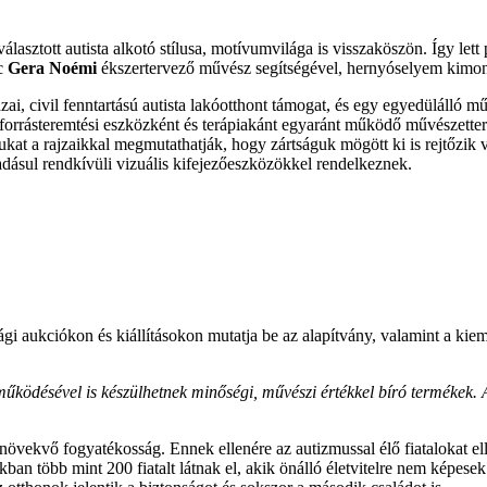
lasztott autista alkotó stílusa, motívumvilága is visszaköszön. Így lett
nc
Gera Noémi
ékszertervező művész segítségével, hernyóselyem kimo
azai, civil fenntartású autista lakóotthont támogat, és egy egyedülálló 
forrásteremtési eszközként és terápiakánt egyaránt működő művészetterá
gukat a rajzaikkal megmutathatják, hogy zártságuk mögött ki is rejtőzi
dásul rendkívüli vizuális kifejezőeszközökkel rendelkeznek.
sági aukciókon és kiállításokon mutatja be az alapítvány, valamint a k
űködésével is készülhetnek minőségi, művészi értékkel bíró termékek. Az
növekvő fogyatékosság. Ennek ellenére az autizmussal élő fiatalokat e
kban több mint 200 fiatalt látnak el, akik önálló életvitelre nem képe