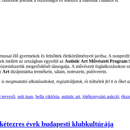
tthonok jelentik a biztonságot és sokszor a második családot is.
.
ssal élő gyermekek és felnőttek életkörülményeit javítsa. A nonprofit 
ezek mellett az országban egyedül az
Autistic Art Művészeti Program
b
zközrendszerük megerősítését támogatja. A művészeti foglalkozásokon sz
c Art
dizájnmárka termékein, sálain, noteszein, pulóverein.
 megmutatni alkotásaitokat, regisztráljatok, és töltsétek fel ti is őket 
i tervező
,
anh tuan
,
bella viktória
,
autistic art
,
jótékonysági aukció
,
éksz
 kétezres évek budapesti klubkultúrája