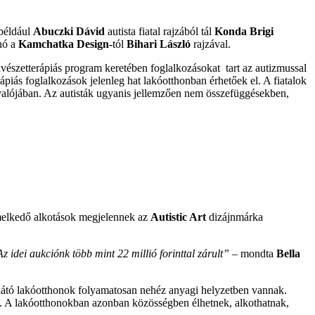
 például
Abuczki Dávid
autista fiatal rajzából tál
Konda Brigi
nó a
Kamchatka Design-
tól
Bihari László
rajzával.
művészetterápiás program keretében foglalkozásokat tart az autizmussal
piás foglalkozások jelenleg hat lakóotthonban érhetőek el. A fiatalok
k valójában. Az autisták ugyanis jellemzően nem összefüggésekben,
iemelkedő alkotások megjelennek az
Autistic Art
dizájnmárka
 idei aukciónk több mint 22 millió forinttal zárult”
– mondta
Bella
llátó lakóotthonok folyamatosan nehéz anyagi helyzetben vannak.
sek. A lakóotthonokban azonban közösségben élhetnek, alkothatnak,