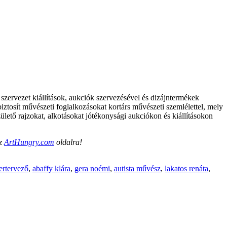
szervezet kiállítások, aukciók szervezésével és dizájntermékek
iztosít művészeti foglalkozásokat kortárs művészeti szemlélettel, mely
ülető rajzokat, alkotásokat jótékonysági aukciókon és kiállításokon
az
ArtHungry.com
oldalra!
ertervező
,
abaffy klára
,
gera noémi
,
autista művész
,
lakatos renáta
,