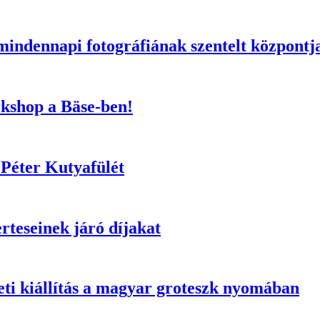
 mindennapi fotográfiának szentelt központj
rkshop a Bäse-ben!
z Péter Kutyafülét
teseinek járó díjakat
eti kiállítás a magyar groteszk nyomában