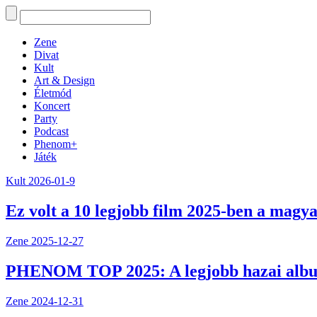
Zene
Divat
Kult
Art & Design
Életmód
Koncert
Party
Podcast
Phenom+
Játék
Kult
2026-01-9
Ez volt a 10 legjobb film 2025-ben a magya
Zene
2025-12-27
PHENOM TOP 2025: A legjobb hazai alb
Zene
2024-12-31