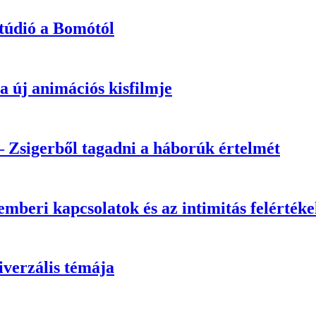
túdió a Bomótól
 új animációs kisfilmje
 Zsigerből tagadni a háborúk értelmét
mberi kapcsolatok és az intimitás felértéke
iverzális témája