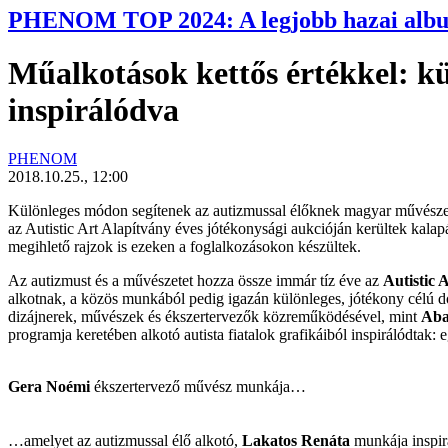
PHENOM TOP 2024: A legjobb hazai alb
Műalkotások kettős értékkel: kül
inspirálódva
PHENOM
2018.10.25., 12:00
Különleges módon segítenek az autizmussal élőknek magyar művészek: au
az
Autistic Art Alapítvány
éves jótékonysági aukcióján kerültek kalapá
megihlető rajzok is ezeken a foglalkozásokon készültek.
Az autizmust és a művészetet hozza össze immár tíz éve az
Autistic 
alkotnak, a közös munkából pedig igazán különleges, jótékony célú d
dizájnerek, művészek és ékszertervezők közreműködésével, mint
Aba
programja keretében alkotó autista fiatalok grafikáiból inspirálódtak: 
Gera Noémi
ékszertervező művész munkája…
…amelyet az autizmussal élő alkotó,
Lakatos Renáta
munkája inspirá