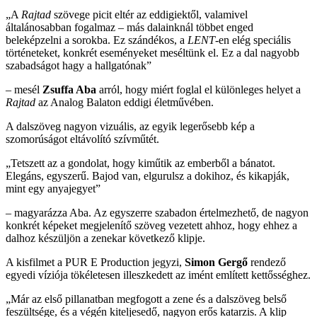
„A
Rajtad
szövege picit eltér az eddigiektől, valamivel
általánosabban fogalmaz – más dalainknál többet enged
beleképzelni a sorokba. Ez szándékos, a
LENT
-en elég speciális
történeteket, konkrét eseményeket meséltünk el. Ez a dal nagyobb
szabadságot hagy a hallgatónak”
– mesél
Zsuffa Aba
arról, hogy miért foglal el különleges helyet a
Rajtad
az Analog Balaton eddigi életművében.
A dalszöveg nagyon vizuális, az egyik legerősebb kép a
szomorúságot eltávolító szívműtét.
„Tetszett az a gondolat, hogy kiműtik az emberből a bánatot.
Elegáns, egyszerű. Bajod van, elgurulsz a dokihoz, és kikapják,
mint egy anyajegyet”
– magyarázza Aba. Az egyszerre szabadon értelmezhető, de nagyon
konkrét képeket megjelenítő szöveg vezetett ahhoz, hogy ehhez a
dalhoz készüljön a zenekar következő klipje.
A kisfilmet a PUR E Production jegyzi,
Simon Gergő
rendező
egyedi víziója tökéletesen illeszkedett az imént említett kettősséghez.
„Már az első pillanatban megfogott a zene és a dalszöveg belső
feszültsége, és a végén kiteljesedő, nagyon erős katarzis. A klip