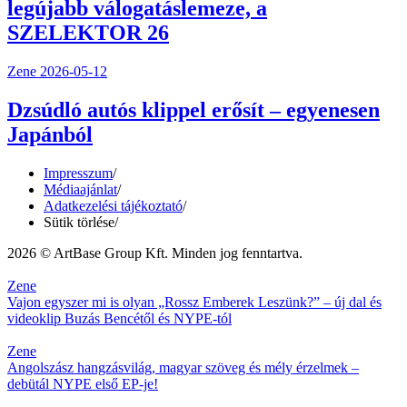
legújabb válogatáslemeze, a
SZELEKTOR 26
Zene
2026-05-12
Dzsúdló autós klippel erősít – egyenesen
Japánból
Impresszum
/
Médiaajánlat
/
Adatkezelési tájékoztató
/
Sütik törlése
/
2026 © ArtBase Group Kft. Minden jog fenntartva.
Zene
Vajon egyszer mi is olyan „Rossz Emberek Leszünk?” – új dal és
videoklip Buzás Bencétől és NYPE-tól
Zene
Angolszász hangzásvilág, magyar szöveg és mély érzelmek –
debütál NYPE első EP-je!