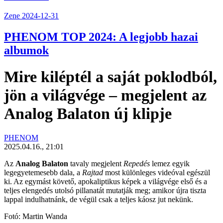
Zene
2024-12-31
PHENOM TOP 2024: A legjobb hazai
albumok
Mire kiléptél a saját poklodból,
jön a világvége – megjelent az
Analog Balaton új klipje
PHENOM
2025.04.16., 21:01
Az
Analog Balaton
tavaly megjelent
Repedés
lemez egyik
legegyetemesebb dala, a
Rajtad
most különleges videóval egészül
ki. Az egymást követő, apokaliptikus képek a világvége első és a
teljes elengedés utolsó pillanatát mutatják meg; amikor újra tiszta
lappal indulhatnánk, de végül csak a teljes káosz jut nekünk.
Fotó: Martin Wanda