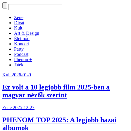
Zene
Divat
Kult
Art & Design
Életmód
Koncert
Party
Podcast
Phenom+
Játék
Kult
2026-01-9
Ez volt a 10 legjobb film 2025-ben a
magyar nézők szerint
Zene
2025-12-27
PHENOM TOP 2025: A legjobb hazai
albumok