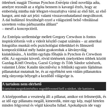
ötletének magját Thomas Pynchon
Entrópia
című novellája adta,
amelyre rezonált az a régóta bennem is kavargó érzés, hogy az
emberiség mintha már lélegzet-visszafojtva várná az első hírt, az első
hangot, ami már azt jelzi: valami visszavonhatatlanul megváltozott.
A dal hullámzó feszültségét ezzel a világszintű belső vibrálással
szerettem volna párhuzamba állítani”
– mesél a koncepcióról.
Az Entrópia szellemisége mellett Gregory Crewdson is fontos
inspirációforrás volt a videót készítő csapat számára – az amerikai
fotográfus munkái erős pszichológiai töltetükkel és filmszerű
kompozícióikkal mély hatást gyakoroltak a látványvilág
kialakítására., A kisfilm egyfajta főhajtás is Pynchon és Crewdson
előtt. Az egymást követő, rövid történetek (melyekben többek között
Gazdag-Kötél Orsolya, Gazsó György és Tóth Sándor színészek,
valamint Lőrinc Katalin táncművész is feltűnik) ugyanis fájdalmas
pillanatokat mutatnak be, és az egyébként sem vidám pillanatokra
még rányomja bélyegét a kezdődő világvége is.
A tartalom nem elérhető
A tartalom megtekintéséhez engedélyezned kell a sütiket, ide kattintva.
A középpontban a veszteség áll: a pillanat, amikor ezt felismerjük, és
az idő egy pillanatra megáll, kimeredik, mint egy kép, majd hirtelen
minden felgyorsul és végül káoszba fullad. Apokalipszis ide vagy