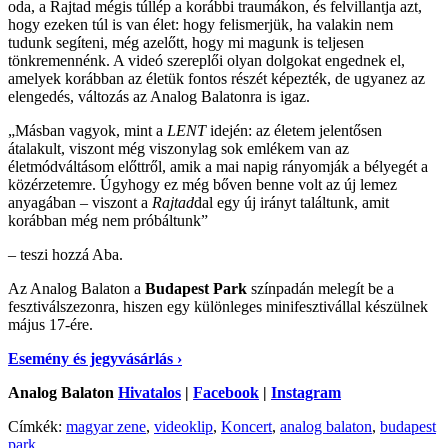
oda, a Rajtad mégis túllép a korábbi traumákon, és felvillantja azt,
hogy ezeken túl is van élet: hogy felismerjük, ha valakin nem
tudunk segíteni, még azelőtt, hogy mi magunk is teljesen
tönkremennénk. A videó szereplői olyan dolgokat engednek el,
amelyek korábban az életük fontos részét képezték, de ugyanez az
elengedés, változás az Analog Balatonra is igaz.
„Másban vagyok, mint a
LENT
idején: az életem jelentősen
átalakult, viszont még viszonylag sok emlékem van az
életmódváltásom előttről, amik a mai napig rányomják a bélyegét a
közérzetemre. Úgyhogy ez még bőven benne volt az új lemez
anyagában – viszont a
Rajtad
dal egy új irányt találtunk, amit
korábban még nem próbáltunk”
– teszi hozzá Aba.
Az Analog Balaton a
Budapest Park
színpadán melegít be a
fesztiválszezonra, hiszen egy különleges minifesztivállal készülnek
május 17-ére.
Esemény és jegyvásárlás ›
Analog Balaton
Hivatalos
|
Facebook
|
Instagram
Címkék:
magyar zene
,
videoklip
,
Koncert
,
analog balaton
,
budapest
park