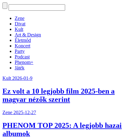
Zene
Divat
Kult
Art & Design
Életmód
Koncert
Party
Podcast
Phenom+
Játék
Kult
2026-01-9
Ez volt a 10 legjobb film 2025-ben a
magyar nézők szerint
Zene
2025-12-27
PHENOM TOP 2025: A legjobb hazai
albumok