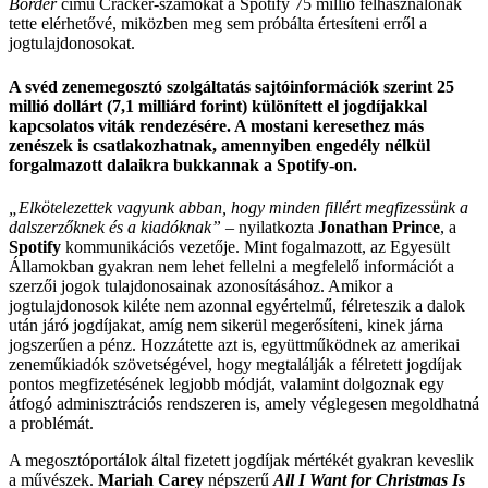
Border
című Cracker-számokat a Spotify 75 millió felhasználónak
tette elérhetővé, miközben meg sem próbálta értesíteni erről a
jogtulajdonosokat.
A svéd zenemegosztó szolgáltatás sajtóinformációk szerint 25
millió dollárt (7,1 milliárd forint) különített el jogdíjakkal
kapcsolatos viták rendezésére. A mostani keresethez más
zenészek is csatlakozhatnak, amennyiben engedély nélkül
forgalmazott dalaikra bukkannak a Spotify-on.
„Elkötelezettek vagyunk abban, hogy minden fillért megfizessünk a
dalszerzőknek és a kiadóknak”
– nyilatkozta
Jonathan Prince
, a
Spotify
kommunikációs vezetője. Mint fogalmazott, az Egyesült
Államokban gyakran nem lehet fellelni a megfelelő információt a
szerzői jogok tulajdonosainak azonosításához. Amikor a
jogtulajdonosok kiléte nem azonnal egyértelmű, félreteszik a dalok
után járó jogdíjakat, amíg nem sikerül megerősíteni, kinek járna
jogszerűen a pénz. Hozzátette azt is, együttműködnek az amerikai
zeneműkiadók szövetségével, hogy megtalálják a félretett jogdíjak
pontos megfizetésének legjobb módját, valamint dolgoznak egy
átfogó adminisztrációs rendszeren is, amely véglegesen megoldhatná
a problémát.
A megosztóportálok által fizetett jogdíjak mértékét gyakran keveslik
a művészek.
Mariah Carey
népszerű
All I Want for Christmas Is