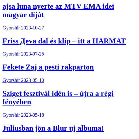
ajsa luna nyerte az MTV EMA idei
magyar díját
Gyorshír
2023-10-27
Friss Дeva dal és klip – itt a HARMAT
Gyorshír
2023-07-25
Fekete Zaj a pesti rakparton
Gyorshír
2023-05-10
Sziget fesztivál idén is – újra a régi
fényében
Gyorshír
2023-05-18
Júliusban jön a Blur új albuma!