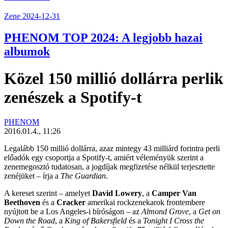
Zene
2024-12-31
PHENOM TOP 2024: A legjobb hazai
albumok
Közel 150 millió dollárra perlik
zenészek a Spotify-t
PHENOM
2016.01.4., 11:26
Legalább 150 millió dollárra, azaz mintegy 43 milliárd forintra perli
előadók egy csoportja a Spotify-t, amiért véleményük szerint a
zenemegosztó tudatosan, a jogdíjak megfizetése nélkül terjesztette
zenéjüket – írja a
The Guardian
.
A kereset szerint – amelyet
David Lowery
, a
Camper Van
Beethoven
és a
Cracker
amerikai rockzenekarok frontembere
nyújtott be a Los Angeles-i bíróságon – az
Almond Grove
, a
Get on
Down the Road
, a
King of Bakersfield
és a
Tonight I Cross the