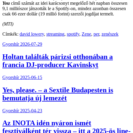
You
című számát az idei karácsonyt megelőző hét napban összesen
9,1 milliószor játszották le a Spotify-on, mindez azonban összesen
csak 66 ezer dollár (19 millió forint) szerzői jogdíjat termelt.
(MTI)
Címkék:
david lowery
,
streaming
,
spotify
,
Zene
,
per
,
zenészek
Gyorshír
2026-07-29
Holtan találták párizsi otthonában a
francia DJ-producer Kavinskyt
Gyorshír
2025-06-15
Yes, please. – a Sextile Budapesten is
bemutatja új lemezét
Gyorshír
2025-04-23
Az INOTA idén nyáron ismét
fesztiválként tér vissza – itt a 2025-ös line-