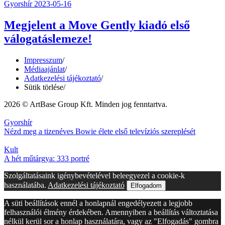
Gyorshír
2023-05-16
Megjelent a Move Gently kiadó első
válogatáslemeze!
Impresszum
/
Médiaajánlat
/
Adatkezelési tájékoztató
/
Sütik törlése
/
2026 © ArtBase Group Kft. Minden jog fenntartva.
Gyorshír
Nézd meg a tizenéves Bowie élete első televíziós szereplését
Kult
A hét műtárgya: 333 portré
Szolgáltatásaink igénybevételével beleegyezel a cookie-k
használatába.
Adatkezelési tájékoztató
Elfogadom
A süti beállítások ennél a honlapnál engedélyezett a legjobb
felhasználói élmény érdekében. Amennyiben a beállítás változtatása
nélkül kerül sor a honlap használatára, vagy az "Elfogadás" gombra