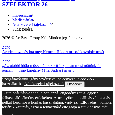
SZELEKTOR 26
Impresszum
/
Médiaajánlat
/
Adatkezelési tájékoztató
/
Sütik törlése
/
2026 © ArtBase Group Kft. Minden jog fenntartva.
Zene
Az élet hozta és írta meg Németh Róbert második szólólemezét
Zene
„Az utóbbi időben őszintébbek lettünk, talán most nőttünk fel
igazán” – Trap kapitány (Tha Sudras)-interjú
Szolgáltatásaink igénybevételével beleegyezel a cookie-k
használatába.
Adatkezelési tájékoztató
Elfogadom
A süti beállítások ennél a honlapnál engedélyezett a legjobb
felhasználói élmény érdekében. Amennyiben a beállítás változtatása
nélkül kerül sor a honlap használatára, vagy az "Elfogadás" gombra
történik kattintás, azzal a felhasználó elfogadja a sütik használatát.