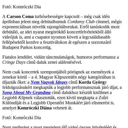
Fotó: Komróczki Dia
A
Carson Coma
turbósebességre kapcsolt – még csak idén
áprilisban jelent meg debütalbumuk
Corduroy Club
címmel, mégis
exponenciálisan növelik rajongótáborukat. Erről tanúskodik most
debütáló, az idei nyarat megörökítő koncertfelvételekből álló
videójuk is, ami a csapatot nyomon követi a legcsaládiasabb
fellépésektől kezdve a fesztiválokon át egészen a szezonzáró
Budapest Parkos koncertig.
Fiatalos lendület, vidám táncmulatságok, humoros performansz a
Cringe Days
című daluk zenei aláfestésével.
Nem csak koncertek szempontjából pörögnek az események a
zenekar körül – a
4. Magyar Klipszemlén
négy kategóriában is
díjazták őket: a
Nem Vagyok Ideges
című
Korda Györg
y
feldolgozásukért megkapták a legjobb performansznak járó díjat, a
Song About My Grandma
című dalukhoz készült kisfilmet a
Legjobb Klip
nek választották, ezen kívül megkapta a Zsűri
Különdíját és a Legjobb Operatőri Munkáért járó elismerést is,
amelyet
Komróczki Diána
vehetett át.
Fotó: Komróczki Dia
Nem mellesleg a most megjelent élő videó összes felvételéért és