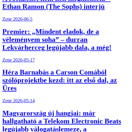
Ethan Ramon (The Sophs) interjú
Zene
2026-06-5
Premier: „Mindent eladok, de a
véleményem soha” – durran
Lekvárherceg legújabb dala, a még!
Zene
2026-05-17
Héra Barnabás a Carson Comából
szólóprojektbe kezd: itt az első dal, az
Üres
Zene
2026-05-14
Magyarország új hangjai: már
hallgatható a Telekom Electronic Beats
legújabb válogatáslemeze, a