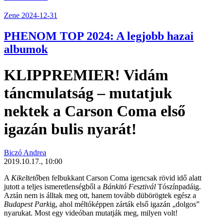
Zene
2024-12-31
PHENOM TOP 2024: A legjobb hazai
albumok
KLIPPREMIER! Vidám
táncmulatság – mutatjuk
nektek a Carson Coma első
igazán bulis nyarát!
Biczó Andrea
2019.10.17., 10:00
A
Kikeltető
ben felbukkant
Carson Coma
igencsak rövid idő alatt
jutott a teljes ismeretlenségből a
Bánkitó Fesztivál
Tószínpadáig.
Aztán nem is álltak meg ott, hanem tovább dübörögtek egész a
Budapest Park
ig, ahol méltóképpen zárták első igazán „dolgos”
nyarukat. Most egy videóban mutatják meg, milyen volt!