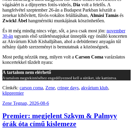
vágásáért is a díjnyertes fotós-videós,
Dia
volt a felelős. A
hangfelvétel szeptember 26-án a Budapest Parkban készült a
zenekar kibővített, fúvós-vokálos felállásában,
Almási Tamás
és
Zwickl Ábel
hangmérnöki munkájának köszönhetően.
És itt még mindig nincs vége, sőt, a java csak most jön:
november
30-án
ugyanis első születésnapjukat ünneplik egy önálló koncerten
az Akvárium Klub Kishalljában, ahol a debütlemez anyagán túl
néhány újabb szerzeményt is bemutatnak a közönségnek.
Most pedig nézzük meg, milyen volt a
Carson Coma
varázslatos
koncertekkel tűzdelt nyara:
A tartalom nem elérhető
A tartalom megtekintéséhez engedélyezned kell a sütiket, ide kattintva.
Címkék:
carson coma
,
Zene
,
cringe days
,
akvárium klub
,
klippremier
Zene
Tegnap, 2026-08-6
Premier: megjelent Szkym & Palmyy
órák óta című kislemeze