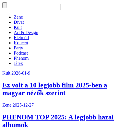
Zene
Divat
Kult
Art & Design
Életmód
Koncert
Party
Podcast
Phenom+
Játék
Kult
2026-01-9
Ez volt a 10 legjobb film 2025-ben a
magyar nézők szerint
Zene
2025-12-27
PHENOM TOP 2025: A legjobb hazai
albumok