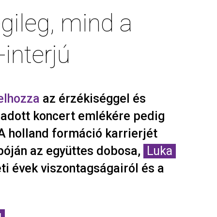
gileg, mind a
interjú
elhozza
az érzékiséggel és
 adott koncert emlékére pedig
 A holland formáció karrierjét
póján az együttes dobosa,
Luka
ti évek viszontagságairól és a
!