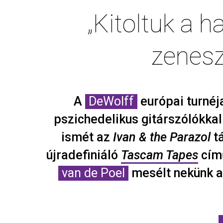
„Kitoltuk a 
zenesz
A
DeWolff
európai turnéj
pszichedelikus gitárszólókkal
ismét az
Ivan & the Parazol
t
újradefiniáló
Tascam Tapes
című
van de Poel
mesélt nekünk az