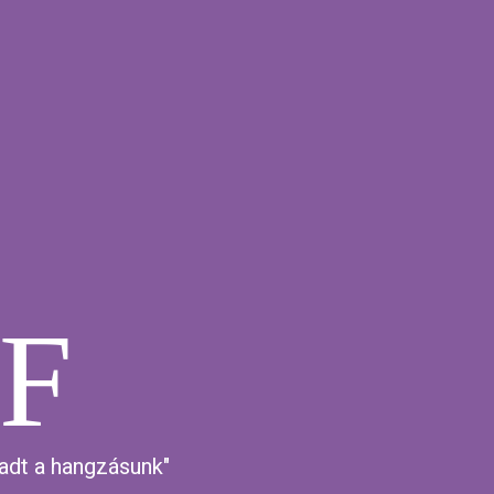
F
adt a hangzásunk"