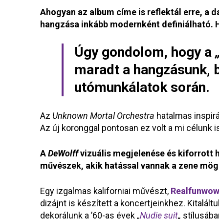
Ahogyan az album címe is reflektál erre, a 
hangzása inkább modernként definiálható. H
Úgy gondolom, hogy a
maradt a hangzásunk, b
utómunkálatok során.
Az
Unknown Mortal Orchestra
hatalmas inspirá
Az új koronggal pontosan ez volt a mi célunk i
A
DeWolff
vizuális megjelenése és kiforrott 
művészek, akik hatással vannak a zene mögöt
Egy izgalmas kaliforniai művészt,
Realfunwo
dizájnt is készített a koncertjeinkhez. Kitalá
dekorálunk a ’60-as évek „
Nudie suit
„
stílusába