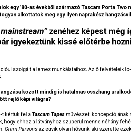
dalok egy ’80-as évekből származó Tascam Porta Two m
ogyan alkottatok meg egy ilyen naprakész hangzásvil
„mainstream”
zenéhez képest még íg
ár igyekeztünk kissé előtérbe hozn
cióul szolgált a lemez munkálataihoz. Az ő felvételeik lo
s.
hangzása között mindig is hatalmas összhang uralkodot
t rejlő képi világra?
w
-t kértük fel a
Tascam Tapes
művészeti koncepciójának m
ltuk, hogy ehhez a látványhoz szuperül menne néhány fehér
n.
Gram Parsons
az egyik olyan hősünk, aki szerette eze