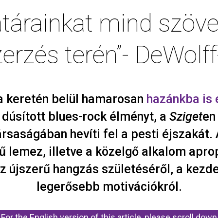
határainkat mind szöve
erzés terén”- DeWolff-
a keretén belül hamarosan
hazánkba is 
 dúsított blues-rock élményt, a
Sziget
en
ársaságában hevíti fel a pesti éjszakát.
 lemez, illetve a közelgő alkalom apro
 újszerű hangzás születéséről, a kezde
legerősebb motivációkról.
For the English version of this article, please scroll down