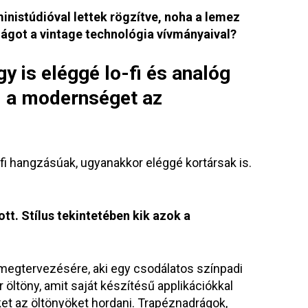
inistúdióval lettek rögzítve, noha a lemez
ágot a vintage technológia vívmányaival?
y is eléggé lo-fi és analóg
i a modernséget az
-fi hangzásúak, ugyanakkor eléggé kortársak is.
t. Stílus tekintetében kik azok a
egtervezésére, aki egy csodálatos színpadi
 öltöny, amit saját készítésű applikációkkal
ket az öltönyöket hordani. Trapéznadrágok,