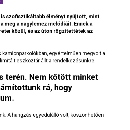
 is szofisztikáltabb élményt nyújtott, mint
lna meg a nagylemez melódiáit. Ennek a
etei közül, és az úton rögzítettétek az
és kamionparkolókban, egyértelműen megvolt a
imitált eszköztár állt a rendelkezésünkre.
és terén. Nem kötött minket
ámítottunk rá, hogy
bum.
ünk. A hangzás egyedülálló volt, köszönhetően