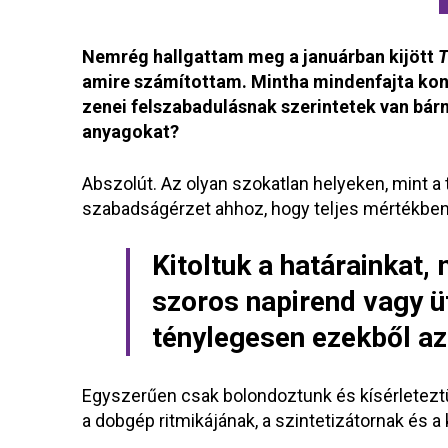
Nemrég hallgattam meg a januárban kijött
T
amire számítottam. Mintha mindenfajta kont
zenei felszabadulásnak szerintetek van bármi
anyagokat?
Abszolút. Az olyan szokatlan helyeken, mint 
szabadságérzet ahhoz, hogy teljes mértékben az
Kitoltuk a határainkat
szoros napirend vagy ü
ténylegesen ezekből az
Egyszerűen csak bolondoztunk és kísérleteztün
a dobgép ritmikájának, a szintetizátornak és a