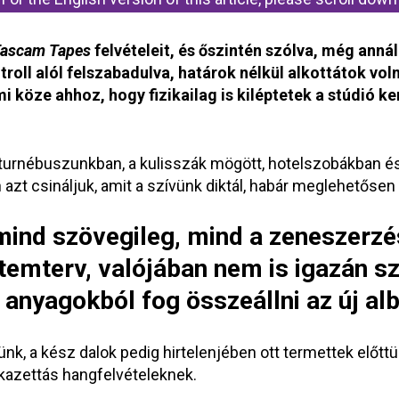
ascam Tapes
felvételeit, és őszintén szólva, még annál
roll alól felszabadulva, határok nélkül alkottátok vo
 köze ahhoz, hogy fizikailag is kiléptetek a stúdió ker
a turnébuszunkban, a kulisszák mögött, hotelszobákban 
t csináljuk, amit a szívünk diktál, habár meglehetősen l
, mind szövegileg, mind a zeneszerz
temterv, valójában nem is igazán sz
 anyagokból fog összeállni az új al
k, a kész dalok pedig hirtelenjében ott termettek előtt
 kazettás hangfelvételeknek.