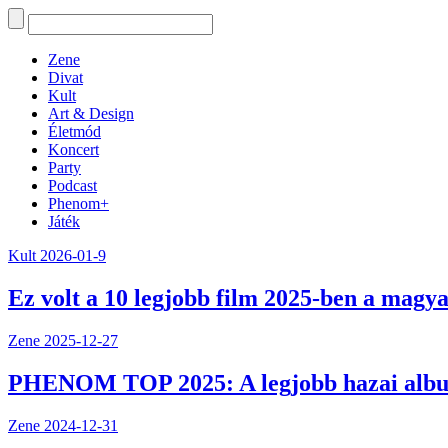
Zene
Divat
Kult
Art & Design
Életmód
Koncert
Party
Podcast
Phenom+
Játék
Kult
2026-01-9
Ez volt a 10 legjobb film 2025-ben a magya
Zene
2025-12-27
PHENOM TOP 2025: A legjobb hazai alb
Zene
2024-12-31