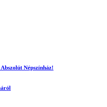
z Abszolút Népszínház!
máról