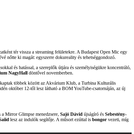
tként tér vissza a streaming felületekre. A Budapest Open Mic egy
é nőtte ki magát: egyszerre dokureality és tehetséggondozó.
okkal és hatással, a szereplők útjára és személyiségükre koncentráló,
ium NagyHall
döntővel novemberben.
ket kaptak többek között az Akvárium Klub, a Turbina Kulturális
dén október 12-től lesz látható a BOM YouTube-csatornáján, az új
s a Mirror Glimpse menedzsere,
Sajó Dávid
újságíró és
Sebestény-
Saiid
lesz az indulók segítője. A műsort ezúttal is
bongor
vezeti, míg