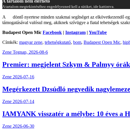
A tartalom nem elérhető
A tartalom megtekintéséhez engedélyezned kell a sütiket, ide kattintva.
A döntő nyertese minden szakmai segítséget az elkövetkezendő egy 
támogatásával valósul meg, akiknek szívügye a fiatal tehetségek szak
Budapest Open Mic
Facebook
|
Instagram
|
YouTube
Címkék:
magyar zene
,
tehetségkutató
,
bom
,
Budapest Open Mic
,
hip
Zene
Tegnap, 2026-08-6
Premier: megjelent Szkym & Palmyy órák 
Zene
2026-07-16
Megérkezett Dzsúdló negyedik nagylemeze,
Zene
2026-07-14
IAMYANK visszatér a mélybe: 10 éves a H
Zene
2026-06-30