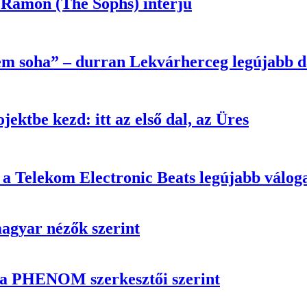
 Ramon (The Sophs) interjú
m soha” – durran Lekvárherceg legújabb d
ktbe kezd: itt az első dal, az Üres
ó a Telekom Electronic Beats legújabb vá
magyar nézők szerint
n a PHENOM szerkesztői szerint