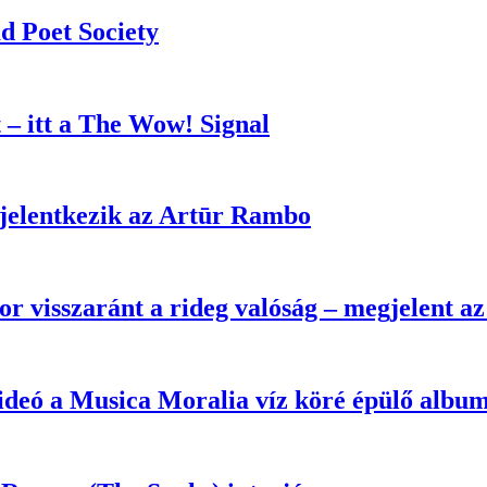
d Poet Society
 – itt a The Wow! Signal
l jelentkezik az Artūr Rambo
or visszaránt a rideg valóság – megjelent a
 videó a Musica Moralia víz köré épülő albu