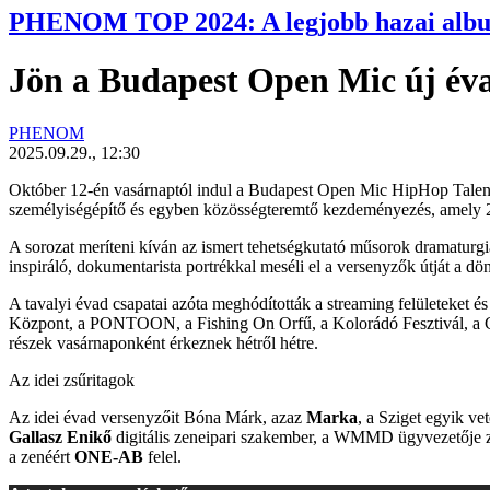
PHENOM TOP 2024: A legjobb hazai alb
Jön a Budapest Open Mic új év
PHENOM
2025.09.29., 12:30
Október 12-én vasárnaptól indul a
Budapest Open Mic HipHop Talen
személyiségépítő és egyben közösségteremtő kezdeményezés, amely 20
A sorozat meríteni kíván az ismert tehetségkutató műsorok dramaturgiá
inspiráló, dokumentarista portrékkal meséli el a versenyzők útját a dö
A tavalyi évad csapatai azóta meghódították a streaming felületeket és 
Központ, a PONTOON, a Fishing On Orfű, a Kolorádó Fesztivál, a Cam
részek vasárnaponként érkeznek hétről hétre.
Az idei zsűritagok
Az idei évad versenyzőit Bóna Márk, azaz
Marka
, a Sziget egyik ve
Gallasz Enikő
digitális zeneipari szakember, a WMMD ügyvezetője zs
a zenéért
ONE-AB
felel.