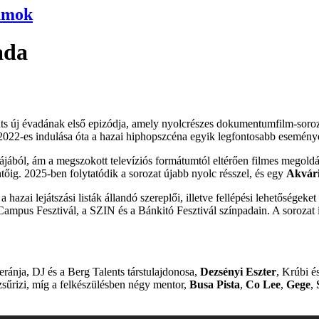
umok
ada
ts
új évadának első epizódja, amely nyolcrészes dokumentumfilm-soroza
22-es indulása óta a hazai hiphopszcéna egyik legfontosabb eseményév
jából, ám a megszokott televíziós formátumtól eltérően filmes megoldás
ntőig. 2025-ben folytatódik a sorozat újabb nyolc résszel, és egy
Akvár
a hazai lejátszási listák állandó szereplői, illetve fellépési lehetősége
pus Fesztivál, a SZIN és a Bánkitó Fesztivál színpadain. A sorozat i
teránja, DJ és a Berg Talents társtulajdonosa,
Dezsényi Eszter
, Krúbi é
űrizi, míg a felkészülésben négy mentor,
Busa Pista
,
Co Lee
,
Gege
,