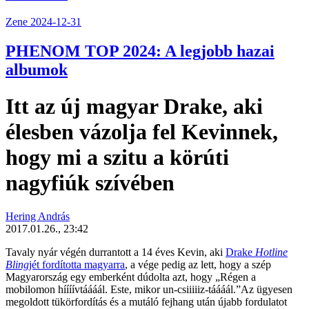
Zene
2024-12-31
PHENOM TOP 2024: A legjobb hazai
albumok
Itt az új magyar Drake, aki
élesben vázolja fel Kevinnek,
hogy mi a szitu a körúti
nagyfiúk szívében
Hering András
2017.01.26., 23:42
Tavaly nyár végén durrantott a 14 éves Kevin, aki
Drake
Hotline
Bling
jét fordította magyarra
, a vége pedig az lett, hogy a szép
Magyarország egy emberként dúdolta azt, hogy „Régen a
mobilomon híííívtáááál. Este, mikor un-csiiiiiz-táááál.”Az ügyesen
megoldott tükörfordítás és a mutáló fejhang után újabb fordulatot