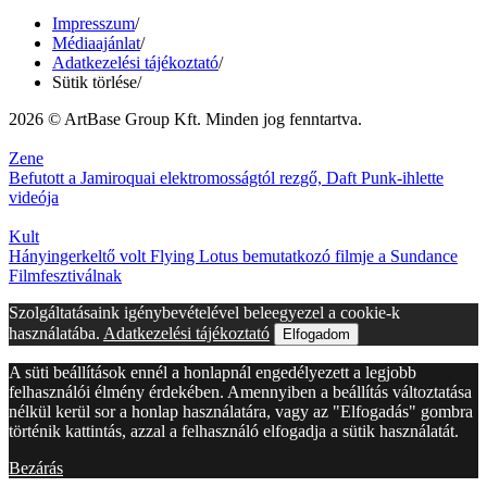
Impresszum
/
Médiaajánlat
/
Adatkezelési tájékoztató
/
Sütik törlése
/
2026 © ArtBase Group Kft. Minden jog fenntartva.
Zene
Befutott a Jamiroquai elektromosságtól rezgő, Daft Punk-ihlette
videója
Kult
Hányingerkeltő volt Flying Lotus bemutatkozó filmje a Sundance
Filmfesztiválnak
Szolgáltatásaink igénybevételével beleegyezel a cookie-k
használatába.
Adatkezelési tájékoztató
Elfogadom
A süti beállítások ennél a honlapnál engedélyezett a legjobb
felhasználói élmény érdekében. Amennyiben a beállítás változtatása
nélkül kerül sor a honlap használatára, vagy az "Elfogadás" gombra
történik kattintás, azzal a felhasználó elfogadja a sütik használatát.
Bezárás