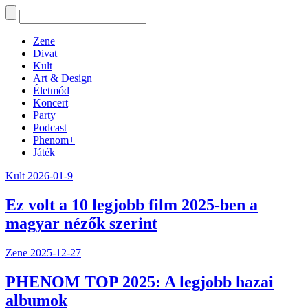
Zene
Divat
Kult
Art & Design
Életmód
Koncert
Party
Podcast
Phenom+
Játék
Kult
2026-01-9
Ez volt a 10 legjobb film 2025-ben a
magyar nézők szerint
Zene
2025-12-27
PHENOM TOP 2025: A legjobb hazai
albumok