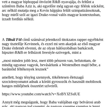
vett a magyar hiphoppal ötvözött R&B nyavajája, és feltűnt a
színtéren
Baba Aziz
is, aki egyelőre még ugyan egy félénk srácként,
arc nélkül mutatja meg a Kevin hájpjára felült szimpatizánsoknak,
hogy miről szól az igazi Drake-vonal valós magyar kontextusban,
izzadt fordítás nélkül.
A
Tiltsál Föl
című számával jelentkező titokzatos rapper egyébként
nagy tisztelője Kevinnek, és ezzel mi sem akarjuk az első magyar
Drake érdemét elvenni, de az olyan hálószobában barkácsolt,
hipszter-R&B-re felhúzott freestyle-szövegek, mint a
„most minden jobb lesz, mert több pénzem van, befutottam, de
mindig ugyanaz vagyok, bevásárlunk a Westendben majd bébe, a
barátnőid féltékenyek lesznek”
amellett, hogy tényleg szennyek, tökéletesen életszagú
szociolenyomatot adnak a körúti gyrosozók és használt mobilosok
hangos miliőjének összetört szíveiről.
https://www.youtube.com/watch?v=XeBYJZSslUE
Annyit még megsúgunk, hogy Baba valójában egy belvárosi arab
srác, aki nagyon tud szeretni, és nagyon szeretne szeretve is lenni.