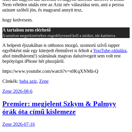
Nem véletlen utalás erre az Aziz név választása sem, ami a perzsa
azizam
szóból jön, és magyarul annyit tesz,
hogy kedvesem.
A tartalom nem elérhető
A tartalom megtekintéséhez engedélyezned kell a sütiket, ide kattintva.
A belpesti éjszakában is otthonos mozgó, szomorú szívű rapper
egyébként már egy kiterjedt életművet is feltolt a
YouTube-oldalára
,
ahol mindhárom(!) számának magvas dalszövegeit sem volt rest
bepötyögni iPhone hét pluszjáról.
https://www.youtube.com/watch?v=s0KqXNMii-Q
Címkék:
baba aziz
,
Zene
Zene
2026-08-6
Premier: megjelent Szkym & Palmyy
órák óta című kislemeze
Zene
2026-07-16