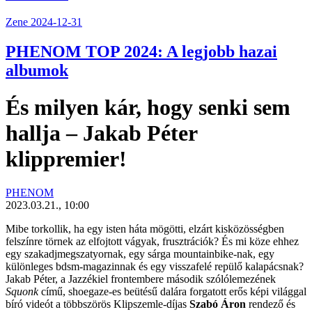
Zene
2024-12-31
PHENOM TOP 2024: A legjobb hazai
albumok
És milyen kár, hogy senki sem
hallja – Jakab Péter
klippremier!
PHENOM
2023.03.21., 10:00
Mibe torkollik, ha egy isten háta mögötti, elzárt kisközösségben
felszínre törnek az elfojtott vágyak, frusztrációk? És mi köze ehhez
egy szakadjmegszatyornak, egy sárga mountainbike-nak, egy
különleges bdsm-magazinnak és egy visszafelé repülő kalapácsnak?
Jakab Péter
, a Jazzékiel frontembere második szólólemezének
Squonk
című, shoegaze-es beütésű dalára forgatott erős képi világgal
bíró videót a többszörös Klipszemle-díjas
Szabó Áron
rendező és