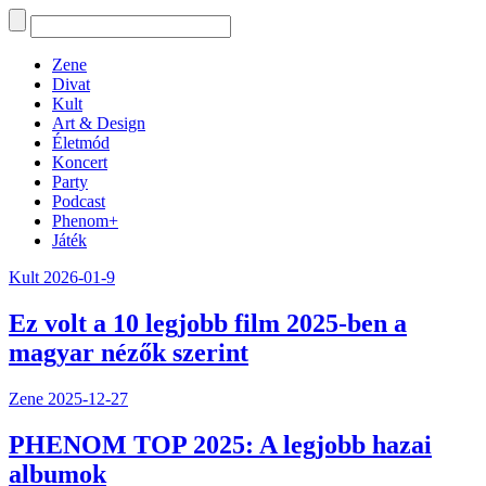
Zene
Divat
Kult
Art & Design
Életmód
Koncert
Party
Podcast
Phenom+
Játék
Kult
2026-01-9
Ez volt a 10 legjobb film 2025-ben a
magyar nézők szerint
Zene
2025-12-27
PHENOM TOP 2025: A legjobb hazai
albumok