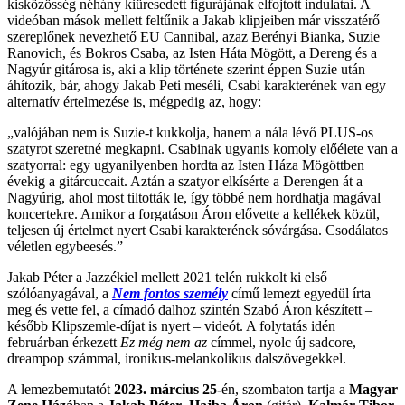
kisközösség néhány kiüresedett figurájának elfojtott indulatai. A
videóban mások mellett feltűnik a Jakab klipjeiben már visszatérő
szereplőnek nevezhető EU Cannibal, azaz Berényi Bianka, Suzie
Ranovich, és Bokros Csaba, az Isten Háta Mögött, a Dereng és a
Nagyúr gitárosa is, aki a klip története szerint éppen Suzie után
áhítozik, bár, ahogy Jakab Peti meséli, Csabi karakterének van egy
alternatív értelmezése is, mégpedig az, hogy:
„valójában nem is Suzie-t kukkolja, hanem a nála lévő PLUS-os
szatyrot szeretné megkapni. Csabinak ugyanis komoly előélete van a
szatyorral: egy ugyanilyenben hordta az Isten Háza Mögöttben
évekig a gitárcuccait. Aztán a szatyor elkísérte a Derengen át a
Nagyúrig, ahol most tiltották le, így többé nem hordhatja magával
koncertekre. Amikor a forgatáson Áron elővette a kellékek közül,
teljesen új értelmet nyert Csabi karakterének sóvárgása. Csodálatos
véletlen egybeesés.”
Jakab Péter a Jazzékiel mellett 2021 telén rukkolt ki első
szólóanyagával, a
Nem fontos személy
című lemezt egyedül írta
meg és vette fel, a címadó dalhoz szintén Szabó Áron készített –
később Klipszemle-díjat is nyert – videót. A folytatás idén
februárban érkezett
Ez még nem az
címmel, nyolc új sadcore,
dreampop számmal, ironikus-melankolikus dalszövegekkel.
A lemezbemutatót
2023. március 25-
én, szombaton tartja a
Magyar