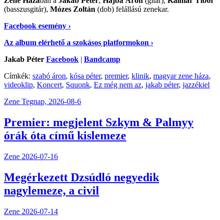
Zene Házá
ban a
Jakab Péter
,
Hajba Áron
(gitár),
Kalmár Tibor
(basszusgitár),
Mózes Zoltán
(dob) felállású zenekar.
Facebook esemény ›
Az album elérhető a szokásos platformokon ›
Jakab Péter
Facebook
|
Bandcamp
Címkék:
szabó áron
,
kósa péter
,
premier
,
klinik
,
magyar zene háza
,
videoklip
,
Koncert
,
Squonk
,
Ez még nem az
,
jakab péter
,
jazzékiel
Zene
Tegnap, 2026-08-6
Premier: megjelent Szkym & Palmyy
órák óta című kislemeze
Zene
2026-07-16
Megérkezett Dzsúdló negyedik
nagylemeze, a civil
Zene
2026-07-14