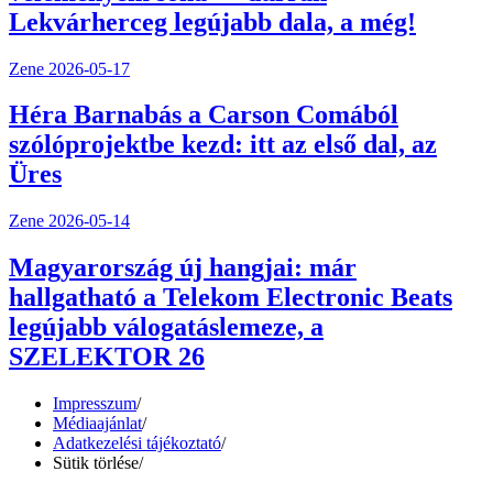
Lekvárherceg legújabb dala, a még!
Zene
2026-05-17
Héra Barnabás a Carson Comából
szólóprojektbe kezd: itt az első dal, az
Üres
Zene
2026-05-14
Magyarország új hangjai: már
hallgatható a Telekom Electronic Beats
legújabb válogatáslemeze, a
SZELEKTOR 26
Impresszum
/
Médiaajánlat
/
Adatkezelési tájékoztató
/
Sütik törlése
/