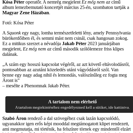
Kósa Péter
operatőr. A nemrég megjelent
Ez még nem az
című
album lemezbemutató koncertjét március 25-én, szombaton tartják a
Magyar Zene Házában
.
Fotó: Kósa Péter
A
Squonk
egy nagy, lomha természetfeletti lény, amely Pennsylvania
bürökerdőiben él, és semmi mást nem csinál, csak hangosan zokog.
Ez a mitikus szerzet a névadója
Jakab Péter
2023 januárjában
megjelent,
Ez még nem az
című második szólólemeze friss klipes
dalának.
„A szám egy hosszú kapcsolat végéről, az azt követő eltávolodásról,
pontosabban az azutáni közeledés utáni vágyódásról szól. Van
benne egy nagy adag nihil és lemondás, valószínűleg ez fogta meg
Áront is”
– mesélte a Phenomnak Jakab Péter.
A tartalom nem elérhető
A tartalom megtekintéséhez engedélyezned kell a sütiket, ide kattintva.
Szabó Áron
rendező a dal szövegéhez csak lazán kapcsolódó,
ugyanakkor igen erős képi mooddal megtámogatott klipet rendezett,
ami megmutatja, mi történik, ha felszínre törnek egy mindentől elzárt