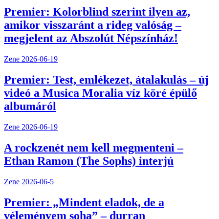
Premier: Kolorblind szerint ilyen az,
amikor visszaránt a rideg valóság –
megjelent az Abszolút Népszínház!
Zene
2026-06-19
Premier: Test, emlékezet, átalakulás – új
videó a Musica Moralia víz köré épülő
albumáról
Zene
2026-06-19
A rockzenét nem kell megmenteni –
Ethan Ramon (The Sophs) interjú
Zene
2026-06-5
Premier: „Mindent eladok, de a
véleményem soha” – durran