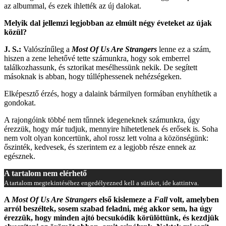
az albummal, és ezek ihlették az új dalokat.
Melyik dal jellemzi legjobban az elmúlt négy éveteket az újak
közül?
J. S.:
Valószínűleg a
Most Of Us Are Strangers
lenne ez a szám,
hiszen a zene lehetővé tette számunkra, hogy sok emberrel
találkozhassunk, és sztorikat mesélhessünk nekik. De segített
másoknak is abban, hogy túlléphessenek nehézségeken.
Elképesztő érzés, hogy a dalaink bármilyen formában enyhíthetik a
gondokat.
A rajongóink többé nem tűnnek idegeneknek számunkra, úgy
érezzük, hogy már tudjuk, mennyire hihetetlenek és erősek is. Soha
nem volt olyan koncertünk, ahol rossz lett volna a közönségünk:
őszinték, kedvesek, és szerintem ez a legjobb része ennek az
egésznek.
A tartalom nem elérhető
A tartalom megtekintéséhez engedélyezned kell a sütiket, ide kattintva.
A
Most Of Us Are Strangers
első kislemeze a
Fall
volt, amelyben
arról beszéltek, sosem szabad feladni, még akkor sem, ha úgy
érezzük, hogy minden ajtó becsukódik körülöttünk, és kezdjük