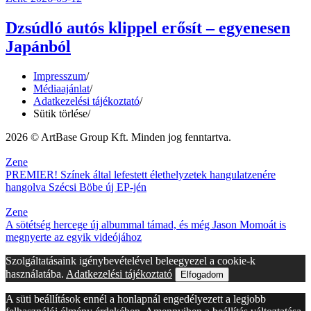
Dzsúdló autós klippel erősít – egyenesen
Japánból
Impresszum
/
Médiaajánlat
/
Adatkezelési tájékoztató
/
Sütik törlése
/
2026 © ArtBase Group Kft. Minden jog fenntartva.
Zene
PREMIER! Színek által lefestett élethelyzetek hangulatzenére
hangolva Szécsi Böbe új EP-jén
Zene
A sötétség hercege új albummal támad, és még Jason Momoát is
megnyerte az egyik videójához
Szolgáltatásaink igénybevételével beleegyezel a cookie-k
használatába.
Adatkezelési tájékoztató
Elfogadom
A süti beállítások ennél a honlapnál engedélyezett a legjobb