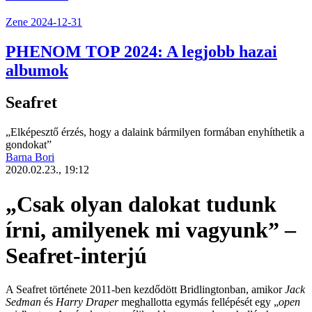
Zene
2024-12-31
PHENOM TOP 2024: A legjobb hazai
albumok
Seafret
„Elképesztő érzés, hogy a dalaink bármilyen formában enyhíthetik a
gondokat”
Barna Bori
2020.02.23., 19:12
„Csak olyan dalokat tudunk
írni, amilyenek mi vagyunk” –
Seafret-interjú
A
Seafret
története 2011-ben kezdődött Bridlingtonban, amikor
Jack
Sedman
és
Harry Draper
meghallotta egymás fellépését egy „
open