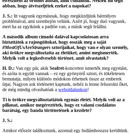
elveszíteni az örömöt abban, amit csinálunk. Nektek mi segít
abban, hogy átvészeljétek ezeket a napokat?
J. S.:
Itt vagyunk egymásnak, hogy megküzdjünk bármilyen
problémával, ami szembejön velünk. Azért jó, hogy duó vagyunk,
mert ha az egyikünk a padlón van, a másik segít felállni.
A második album címadó dalával kapcsolatosan arra
biztattátok a rajongóitokat, hogy osszák meg a saját
#MostOfUsAreStrangers
sztorijaikat, hogy van-e olyan személy,
aki örökre megváltoztatta az életüket, amint megismerték.
Melyik volt a legkedvesebb történet, amit olvastatok?
H. D.:
Van egy pár, akik
Seafret
-koncerten ismerték meg egymást,
és azóta is együtt vannak – ez egy gyönyörű sztori, és tökéletesen
bemutatja, milyen különös módokon érhetnek össze az emberek
útjai. Nagyon sok történetet kaptunk, nehéz is lenne felsorolni őket,
de még mindig olvashatóak a
weboldalunkon
!
Ti is örökre megváltoztattátok egymás életét. Melyik volt az a
pillanat, amikor megéreztétek, hogy ez valami csodálatos
barátság, egy banda történetének a kezdete?
J. S.:
Amikor először találkoztunk, azonnal egy hullámhosszra kerültünk.