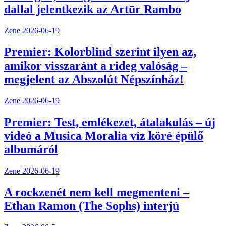
dallal jelentkezik az Artūr Rambo
Zene
2026-06-19
Premier: Kolorblind szerint ilyen az,
amikor visszaránt a rideg valóság –
megjelent az Abszolút Népszínház!
Zene
2026-06-19
Premier: Test, emlékezet, átalakulás – új
videó a Musica Moralia víz köré épülő
albumáról
Zene
2026-06-19
A rockzenét nem kell megmenteni –
Ethan Ramon (The Sophs) interjú