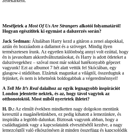
zenekarként.
Meséljetek a
Most Of Us Are Strangers
alkotói folyamatáról!
Hogyan egészítitek ki egymást a dalszerzés során?
Jack Sedman:
Általában Harry kezd a gitáron a zenei alapokkal,
aztán én hozzáadom a dallamot és a szöveget. Mindig ilyen
természetesen írunk. Az egyetlen különbség annyi volt ezúttal, hogy
én is javasoltam akkordváltoztatásokat, és Harry is adott ötleteket a
dalszövegekhez – szóval most már sokkal hatékonyabb gépezet
vagyunk! Ezt az albumot 7 hét alatt vettük fel Skóciában, egy
glasgow-i stúdióban. Elzártuk magunkat a világtól, összedugtuk a
fejünket, és nem is lehetnénk boldogabbak a végeredménnyel!
A
Tell Me It’s Real
dalaihoz az egyik legnagyobb inspirációt
London jelentette nektek, és az, hogy távol vagytok az
otthonotoktól. Most miből nyertetek ihletet?
H. D.:
Az elmúlt években mindketten nagy dolgokon mentünk
keresztül a magánéletünkben, ez pedig kihatott a lemezünkre, és
inspirálta a legtöbb dalunkat. Biztosak vagyunk abban, hogy a
családtagjaink vagy a kapcsolataink elvesztésétől kezdve, a nagy
lemezcégtől való elköszönésen át minden összefügg és kapcsolódik