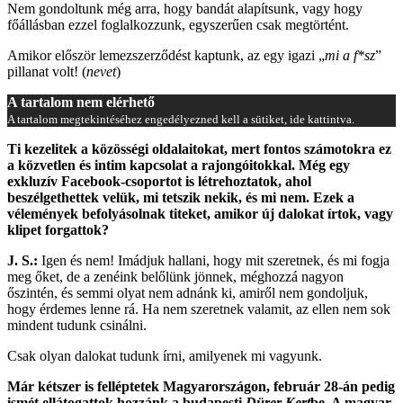
Nem gondoltunk még arra, hogy bandát alapítsunk, vagy hogy
főállásban ezzel foglalkozzunk, egyszerűen csak megtörtént.
Amikor először lemezszerződést kaptunk, az egy igazi „
mi a f*sz
”
pillanat volt! (
nevet
)
A tartalom nem elérhető
A tartalom megtekintéséhez engedélyezned kell a sütiket, ide kattintva.
Ti kezelitek a közösségi oldalaitokat, mert fontos számotokra ez
a közvetlen és intim kapcsolat a rajongóitokkal. Még egy
exkluzív Facebook-csoportot is létrehoztatok, ahol
beszélgethettek velük, mi tetszik nekik, és mi nem. Ezek a
vélemények befolyásolnak titeket, amikor új dalokat írtok, vagy
klipet forgattok?
J. S.:
Igen és nem! Imádjuk hallani, hogy mit szeretnek, és mi fogja
meg őket, de a zenéink belőlünk jönnek, méghozzá nagyon
őszintén, és semmi olyat nem adnánk ki, amiről nem gondoljuk,
hogy érdemes lenne rá. Ha nem szeretnek valamit, az ellen nem sok
mindent tudunk csinálni.
Csak olyan dalokat tudunk írni, amilyenek mi vagyunk.
Már kétszer is felléptetek Magyarországon, február 28-án pedig
ismét ellátogattok hozzánk a budapesti
Dürer Kert
be. A magyar