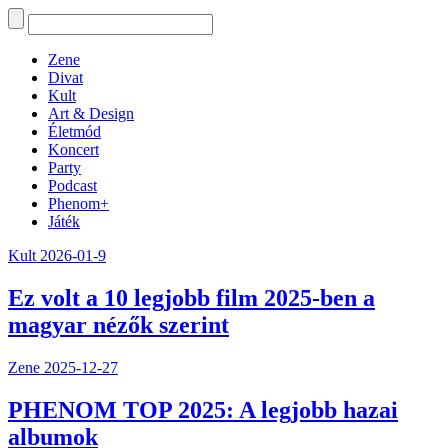
Zene
Divat
Kult
Art & Design
Életmód
Koncert
Party
Podcast
Phenom+
Játék
Kult
2026-01-9
Ez volt a 10 legjobb film 2025-ben a
magyar nézők szerint
Zene
2025-12-27
PHENOM TOP 2025: A legjobb hazai
albumok