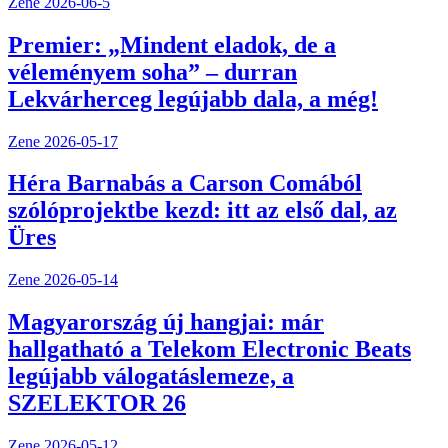
Zene
2026-06-5
Premier: „Mindent eladok, de a
véleményem soha” – durran
Lekvárherceg legújabb dala, a még!
Zene
2026-05-17
Héra Barnabás a Carson Comából
szólóprojektbe kezd: itt az első dal, az
Üres
Zene
2026-05-14
Magyarország új hangjai: már
hallgatható a Telekom Electronic Beats
legújabb válogatáslemeze, a
SZELEKTOR 26
Zene
2026-05-12