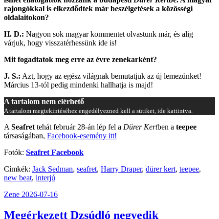
rajongókkal is elkezdődtek már beszélgetések a közösségi
oldalaitokon?
H. D.:
Nagyon sok magyar kommentet olvastunk már, és alig
várjuk, hogy visszatérhessünk ide is!
Mit fogadtatok meg erre az évre zenekarként?
J. S.:
Azt, hogy az egész világnak bemutatjuk az új lemezünket!
Március 13-tól pedig mindenki hallhatja is majd!
A tartalom nem elérhető
A tartalom megtekintéséhez engedélyezned kell a sütiket, ide kattintva.
A
Seafret
tehát február 28-án lép fel a
Dürer Kert
ben a
teepee
társaságában,
Facebook-esemény itt!
Fotók:
Seafret Facebook
Címkék:
Jack Sedman
,
seafret
,
Harry Draper
,
dürer kert
,
teepee
,
new beat
,
interjú
Zene
2026-07-16
Megérkezett Dzsúdló negyedik