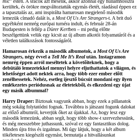
mic
” esten. A srácok azt mesélik, akkor azonnal egy hullámhosszra
kerültek, és örökre megváltoztatták egymás életét, ráadásul éppen ez
a tapasztalás az, ami inspirálta hamarosan megjelenő második
lemezük címadó dalát is, a
Most Of Us Are Strangers
-t. A brit duó
egyébként nemrég európai turnéra indult, és február 28-án
Budapesten is fellép a
Dürer Kert
ben – mi pedig előtte
beszélgettünk velük egy kicsit az új album alkotói folyamatáról és a
véletlen találkozások fontosságáról.
Hamarosan érkezik a második albumotok, a
Most Of Us Are
Strangers
, négy évvel a
Tell Me It’s Real
után. Instagramon
nemrég éppen arról meséltetek a követőiteknek, hogy a
debütáló lemezetekkel mennyi helyre eljuthattatok a világon, és
lehetőséget adott nektek arra, hogy több ezer ember előtt
zenélhessetek. Nehéz, esetleg ijesztő búcsút mondani egy ilyen
emlékezetes periódusnak az életetekből, és elkezdeni egy újat
egy másik albummal?
Harry Draper:
Biztosak vagyunk abban, hogy ezek a pillanatok
még sokáig folytatódni fognak. Továbbra is játszani fogunk dalokat
az előző albumról, keverjük őket az újakkal. Az, hogy lesz egy
második lemezünk, abban segít, hogy több show-t szervezhessünk,
és még messzebbre juthassunk, szóval ez egy fantasztikus dolog.
Minden újra friss és izgalmas. Mi úgy látjuk, hogy a két album
tökéletesen kiegészíti egymást, bemutatja a hitvallásunkat