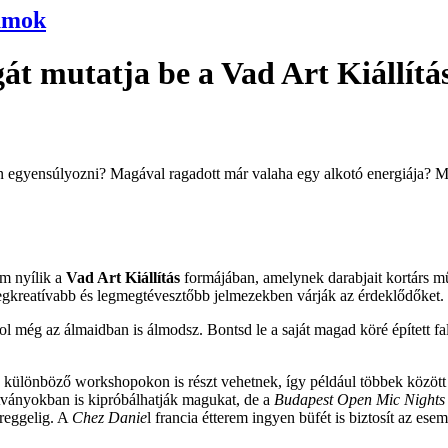
umok
gát mutatja be a Vad Art Kiállítá
rán egyensúlyozni? Magával ragadott már valaha egy alkotó energiája? Má
um nyílik a
Vad Art Kiállítás
formájában, amelynek darabjait kortárs műv
egkreatívabb és legmegtévesztőbb jelmezekben várják az érdeklődőket.
még az álmaidban is álmodsz. Bontsd le a saját magad köré épített falak
ik különböző workshopokon is részt vehetnek, így például többek között 
atványokban is kipróbálhatják magukat, de a
Budapest Open Mic Nights
 reggelig. A
Chez Danie
l francia étterem ingyen büfét is biztosít az ese