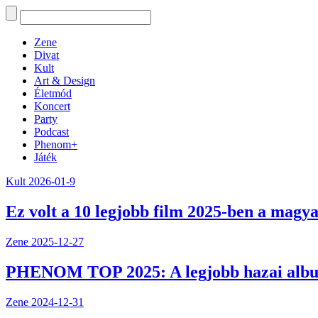
Zene
Divat
Kult
Art & Design
Életmód
Koncert
Party
Podcast
Phenom+
Játék
Kult
2026-01-9
Ez volt a 10 legjobb film 2025-ben a magya
Zene
2025-12-27
PHENOM TOP 2025: A legjobb hazai alb
Zene
2024-12-31