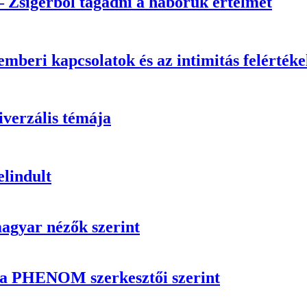
 Zsigerből tagadni a háborúk értelmét
mberi kapcsolatok és az intimitás felértéke
iverzális témája
elindult
magyar nézők szerint
n a PHENOM szerkesztői szerint