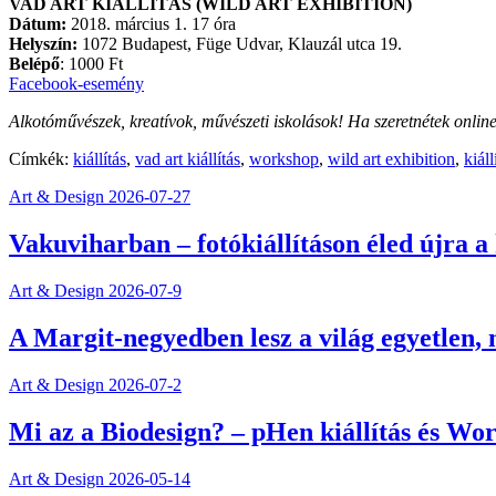
VAD ART KIÁLLÍTÁS (WILD ART EXHIBITION)
Dátum:
2018. március 1. 17 óra
Helyszín:
1072 Budapest, Füge Udvar, Klauzál utca 19.
Belépő
: 1000 Ft
Facebook-esemény
Alkotóművészek, kreatívok, művészeti iskolások! Ha szeretnétek online is
Címkék:
kiállítás
,
vad art kiállítás
,
workshop
,
wild art exhibition
,
kiál
Art & Design
2026-07-27
Vakuviharban – fotókiállításon éled újra a
Art & Design
2026-07-9
A Margit-negyedben lesz a világ egyetlen,
Art & Design
2026-07-2
Mi az a Biodesign? – pHen kiállítás és Wo
Art & Design
2026-05-14