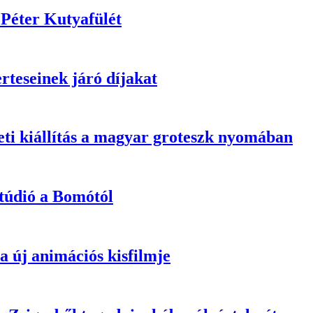
z Péter Kutyafülét
teseinek járó díjakat
eti kiállítás a magyar groteszk nyomában
túdió a Bomótól
 új animációs kisfilmje