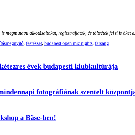
 megmutatni alkotásaitokat, regisztráljatok, és töltsétek fel ti is őket 
lításmegnyitó
,
festészet
,
budapest open mic nights
,
farsang
 kétezres évek budapesti klubkultúrája
 mindennapi fotográfiának szentelt központj
rkshop a Bäse-ben!