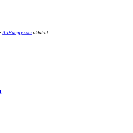
az
ArtHungry.com
oldalra!
a