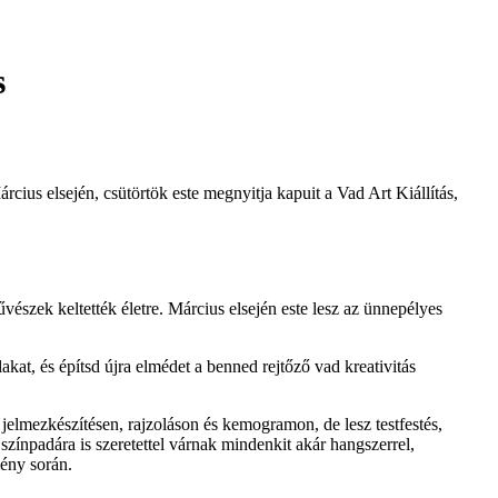
s
rcius elsején, csütörtök este megnyitja kapuit a
Vad Art Kiállítás
,
észek keltették életre. Március elsején este lesz az ünnepélyes
at, és építsd újra elmédet a benned rejtőző vad kreativitás
jelmezkészítésen, rajzoláson és kemogramon, de lesz testfestés,
színpadára is szeretettel várnak mindenkit akár hangszerrel,
mény során.