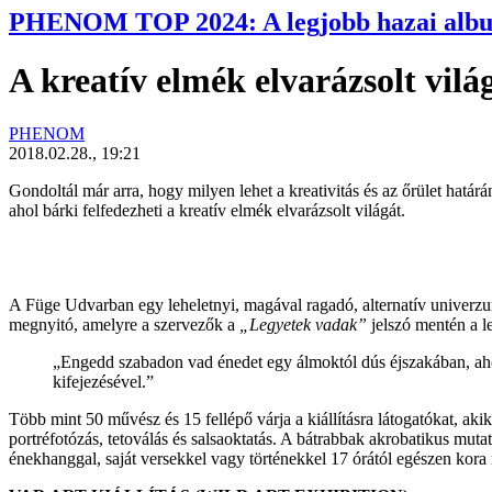
PHENOM TOP 2024: A legjobb hazai alb
A kreatív elmék elvarázsolt vilá
PHENOM
2018.02.28., 19:21
Gondoltál már arra, hogy milyen lehet a kreativitás és az őrület hatá
ahol bárki felfedezheti a kreatív elmék elvarázsolt világát.
A Füge Udvarban egy leheletnyi, magával ragadó, alternatív univerz
megnyitó, amelyre a szervezők a
„Legyetek vadak”
jelszó mentén a l
„Engedd szabadon vad énedet egy álmoktól dús éjszakában, ahol 
kifejezésével.”
Több mint 50 művész és 15 fellépő várja a kiállításra látogatókat, ak
portréfotózás, tetoválás és salsaoktatás. A bátrabbak akrobatikus mut
énekhanggal, saját versekkel vagy történekkel 17 órától egészen kora