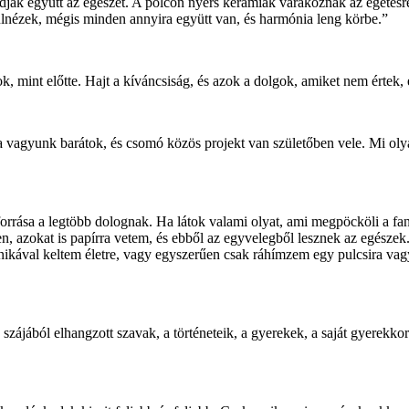
adják együtt az egészet. A polcon nyers kerámiák várakoznak az égetésre,
lnézek, mégis minden annyira együtt van, és harmónia leng körbe.”
, mint előtte. Hajt a kíváncsiság, és azok a dolgok, amiket nem értek,
ta vagyunk barátok, és csomó közös projekt van születőben vele. Mi ol
rása a legtöbb dolognak. Ha látok valami olyat, ami megpöcköli a fantáz
en, azokat is papírra vetem, és ebből az egyvelegből lesznek az egésze
chnikával keltem életre, vagy egyszerűen csak ráhímzem egy pulcsira v
zájából elhangzott szavak, a történeteik, a gyerekek, a saját gyerek