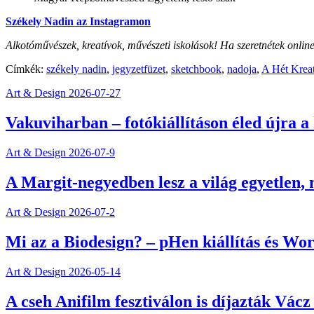
Székely Nadin az Instagramon
Alkotóművészek, kreatívok, művészeti iskolások! Ha szeretnétek online is
Címkék:
székely nadin
,
jegyzetfüzet
,
sketchbook
,
nadoja
,
A Hét Kreat
Art & Design
2026-07-27
Vakuviharban – fotókiállításon éled újra a
Art & Design
2026-07-9
A Margit-negyedben lesz a világ egyetlen,
Art & Design
2026-07-2
Mi az a Biodesign? – pHen kiállítás és Wo
Art & Design
2026-05-14
A cseh Anifilm fesztiválon is díjazták Vác