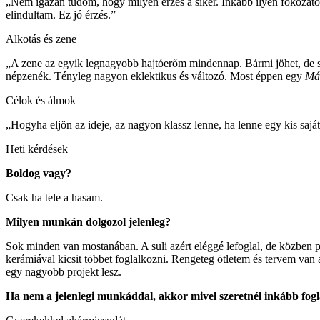
„Nem igazán tudom, hogy milyen érzés a siker. Inkább ilyen fokozatok
elindultam. Ez jó érzés.”
Alkotás és zene
„A zene az egyik legnagyobb hajtóerőm mindennap. Bármi jöhet, de st
népzenék. Tényleg nagyon eklektikus és változó. Most éppen egy
Mát
Célok és álmok
„Hogyha eljön az ideje, az nagyon klassz lenne, ha lenne egy kis sajá
Heti kérdések
Boldog vagy?
Csak ha tele a hasam.
Milyen munkán dolgozol jelenleg?
Sok minden van mostanában. A suli azért eléggé lefoglal, de közben 
kerámiával kicsit többet foglalkozni. Rengeteg ötletem és tervem van a
egy nagyobb projekt lesz.
Ha nem a jelenlegi munkáddal, akkor mivel szeretnél inkább fog