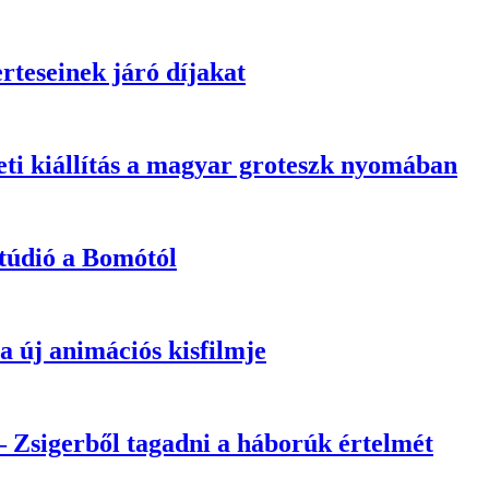
teseinek járó díjakat
eti kiállítás a magyar groteszk nyomában
túdió a Bomótól
 új animációs kisfilmje
 Zsigerből tagadni a háborúk értelmét