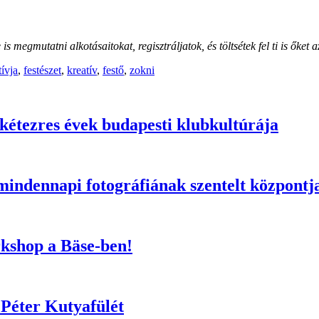
 megmutatni alkotásaitokat, regisztráljatok, és töltsétek fel ti is őket 
ívja
,
festészet
,
kreatív
,
festő
,
zokni
 kétezres évek budapesti klubkultúrája
 mindennapi fotográfiának szentelt központj
rkshop a Bäse-ben!
z Péter Kutyafülét