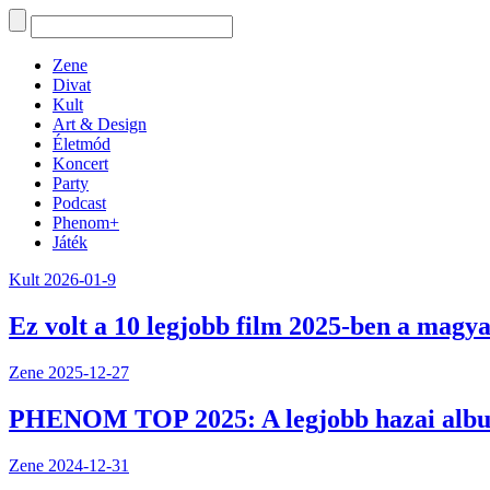
Zene
Divat
Kult
Art & Design
Életmód
Koncert
Party
Podcast
Phenom+
Játék
Kult
2026-01-9
Ez volt a 10 legjobb film 2025-ben a magya
Zene
2025-12-27
PHENOM TOP 2025: A legjobb hazai alb
Zene
2024-12-31