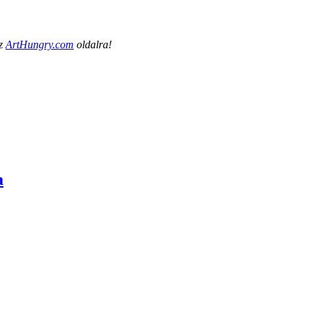
az
ArtHungry.com
oldalra!
a