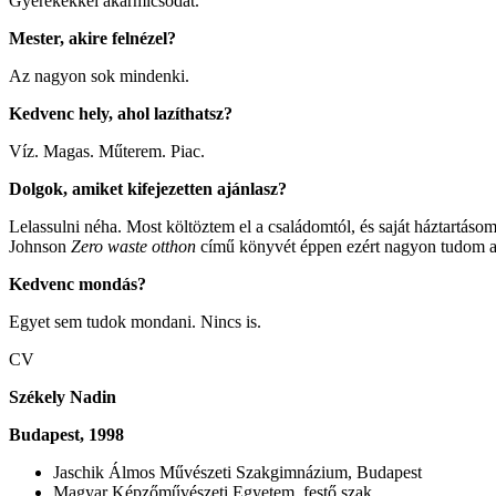
Gyerekekkel akármicsodát.
Mester, akire felnézel?
Az nagyon sok mindenki.
Kedvenc hely, ahol lazíthatsz?
Víz. Magas. Műterem. Piac.
Dolgok, amiket kifejezetten ajánlasz?
Lelassulni néha. Most költöztem el a családomtól, és saját háztartás
Johnson
Zero waste otthon
című könyvét éppen ezért nagyon tudom aj
Kedvenc mondás?
Egyet sem tudok mondani. Nincs is.
CV
Székely Nadin
Budapest, 1998
Jaschik Álmos Művészeti Szakgimnázium, Budapest
Magyar Képzőművészeti Egyetem, festő szak