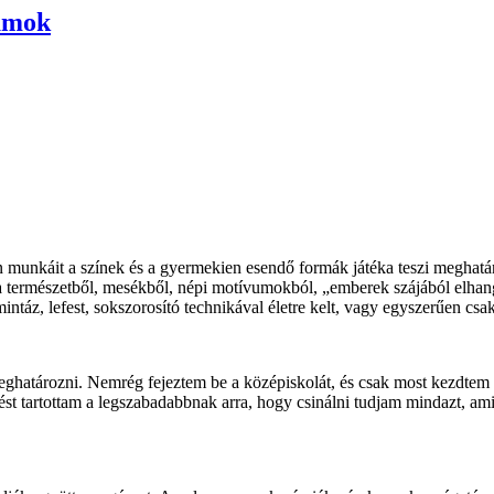
umok
n
munkáit a színek és a gyermekien esendő formák játéka teszi meghatá
 a természetből, mesékből, népi motívumokból, „emberek szájából elhangz
intáz, lefest, sokszorosító technikával életre kelt, vagy egyszerűen csa
ghatározni. Nemrég fejeztem be a középiskolát, és csak most kezdtem
st tartottam a legszabadabbnak arra, hogy csinálni tudjam mindazt, ami