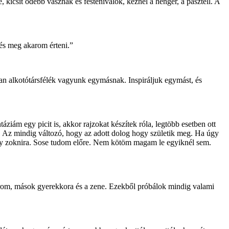
 kicsit odébb vásznak és festenivalók, kéznél a henger, a pasztell. A
 és meg akarom érteni.”
yan alkotótársfélék vagyunk egymásnak. Inspiráljuk egymást, és
iám egy picit is, akkor rajzokat készítek róla, legtöbb esetben ott
k. Az mindig változó, hogy az adott dolog hogy születik meg. Ha úgy
agy zoknira. Sose tudom előre. Nem kötöm magam le egyiknél sem.
korom, mások gyerekkora és a zene. Ezekből próbálok mindig valami