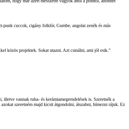
 látom, hogy már azért messzebb vagyok attól a ponttól, ahonnét
zt-punk cuccok, cigány folklór, Gumbe, angolai zenék és más
l közös projektek. Sokat utazni. Azt csinálni, ami jól esik.”
, illetve vannak ruha- és kerámiamegrendelések is. Szeretnék a
s azokat szeretném majd kicsit átgondolni, átszabni, hímezni rájuk. Ez