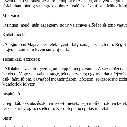
„Szeretem a vibrálást, az apró, eldugott részleteket, amelyek végül ki
táskámban mindig van egy kis hímeznivaló és vázlatfüzet. Mikor körü
Motiváció
„Minden ‘meló’ után azt érzem, hogy valamivel előrébb és több vagyok
Kollaboráció
„A legjobban Majával szeretek együtt dolgozni, játszani, lenni. Régó
nagyon azonos frekvencián vagyunk.”
Technikák, eszközök
„Általában azzal dolgozom, amit éppen megkívánok. A vázlatfüzet a for
helyben. Vagy van valami tárgy, jelenet, esetleg egy mondat a fejemb
esik, falra fújom, agyagból megmintázom, lefestem, sokszorosító te
Vándorlok folyton.”
Inspiráció
„Leginkább az utazások, természet, mesék, népi motívumok, emberek s
részletet megfogni, és eltenni. Később pedig építkezni belőle.”
Siker