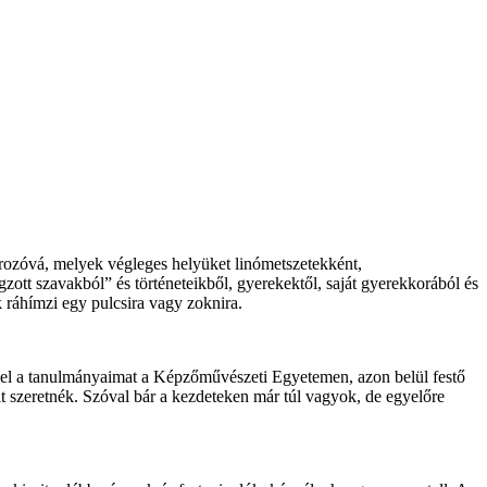
rozóvá, melyek végleges helyüket linómetszetekként,
ott szavakból” és történeteikből, gyerekektől, saját gyerekkorából és
k ráhímzi egy pulcsira vagy zoknira.
 el a tanulmányaimat a Képzőművészeti Egyetemen, azon belül festő
t szeretnék. Szóval bár a kezdeteken már túl vagyok, de egyelőre