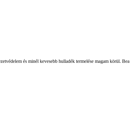
rnyezetvédelem és minél kevesebb hulladék termelése magam körül. Bea