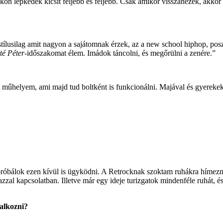
on lépkedek kicsit feljebb és feljebb. Csak amikor visszanézek, akkor
ílusilag amit nagyon a sajátomnak érzek, az a new school hiphop, pos
é Péter
-időszakomat élem. Imádok táncolni, és megőrülni a zenére.”
t műhelyem, ami majd tud boltként is funkcionálni. Majával és gyerekekke
próbálok ezen kívül is ügyködni. A Retrocknak szoktam ruhákra hímezni
zzal kapcsolatban. Illetve már egy ideje turizgatok mindenféle ruhát, é
lalkozni?