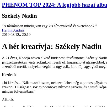
PHENOM TOP 2024: A legjobb hazai alb
Székely Nadin
"A táskámban mindig van egy kis hímeznivaló és sketchbook."
Hering András
2019.03.12., 20:19
A hét kreatívja: Székely Nadin
A 21 éves, Nadoja néven alkotó budapesti festőtanonc,
Székely Nadi
jegyzetfüzeteken vagy zoknikon nyerik el. Inspirációját utazásokból,
a zenéből meríti, melyeket végül ha úgy esik, falra fúj, agyagból megm
Kezdetek
„Jó kérdés… Nálam azt hiszem, nehezen lehet még a pontos pályát me
szakon. Túlságosan sok mindenhova húzott a szívem, és a festői képzé
minden folyamatban.”
Alkotás