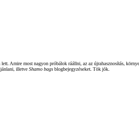
om lett. Amire most nagyon próbálok ráállni, az az újrahasznosítás, kö
ánlani, illetve
Shamo bags
blogbejegyzéseket. Tök jók.