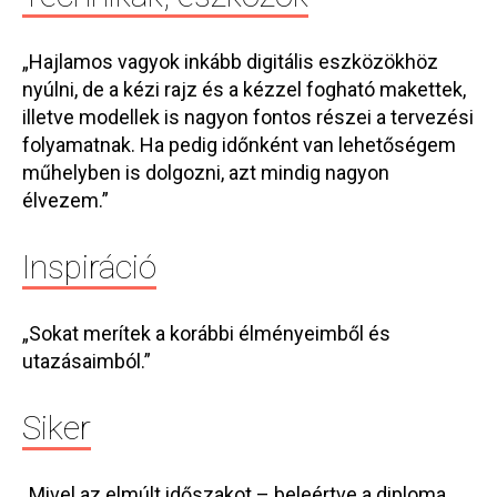
„Hajlamos vagyok inkább digitális eszközökhöz
nyúlni, de a kézi rajz és a kézzel fogható makettek,
illetve modellek is nagyon fontos részei a tervezési
folyamatnak. Ha pedig időnként van lehetőségem
műhelyben is dolgozni, azt mindig nagyon
élvezem.”
Inspiráció
„Sokat merítek a korábbi élményeimből és
utazásaimból.”
Siker
„Mivel az elmúlt időszakot – beleértve a diploma