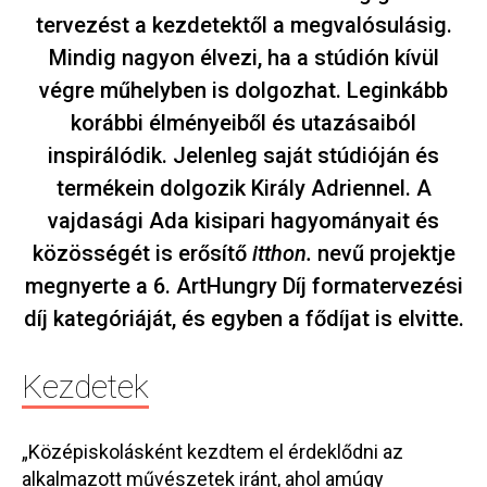
tervezést a kezdetektől a megvalósulásig.
Mindig nagyon élvezi, ha a stúdión kívül
végre műhelyben is dolgozhat. Leginkább
korábbi élményeiből és utazásaiból
inspirálódik. Jelenleg saját stúdióján és
termékein dolgozik Király Adriennel. A
vajdasági Ada kisipari hagyományait és
közösségét is erősítő
itthon.
nevű projektje
megnyerte a 6. ArtHungry Díj formatervezési
díj kategóriáját, és egyben a fődíjat is elvitte.
Kezdetek
„Középiskolásként kezdtem el érdeklődni az
alkalmazott művészetek iránt, ahol amúgy