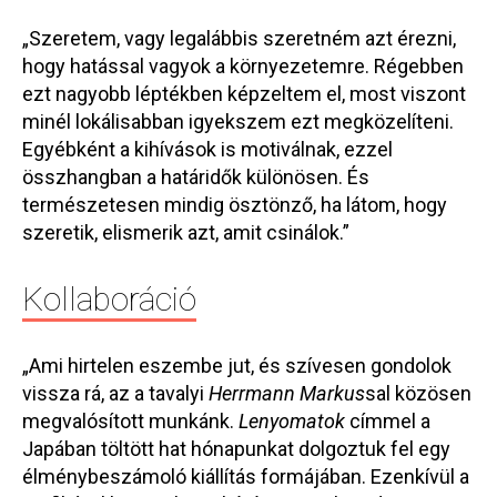
„Szeretem, vagy legalábbis szeretném azt érezni,
hogy hatással vagyok a környezetemre. Régebben
ezt nagyobb léptékben képzeltem el, most viszont
minél lokálisabban igyekszem ezt megközelíteni.
Egyébként a kihívások is motiválnak, ezzel
összhangban a határidők különösen. És
természetesen mindig ösztönző, ha látom, hogy
szeretik, elismerik azt, amit csinálok.”
Kollaboráció
„Ami hirtelen eszembe jut, és szívesen gondolok
vissza rá, az a tavalyi
Herrmann Markus
sal közösen
megvalósított munkánk.
Lenyomatok
címmel a
Japában töltött hat hónapunkat dolgoztuk fel egy
élménybeszámoló kiállítás formájában. Ezenkívül a