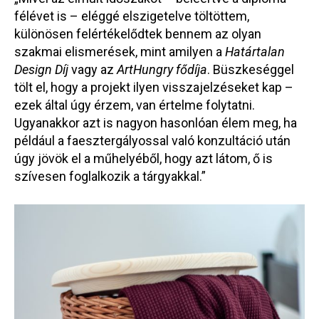
félévet is – eléggé elszigetelve töltöttem,
különösen felértékelődtek bennem az olyan
szakmai elismerések, mint amilyen a
Határtalan
Design Díj
vagy az
ArtHungry fődíja
. Büszkeséggel
tölt el, hogy a projekt ilyen visszajelzéseket kap –
ezek által úgy érzem, van értelme folytatni.
Ugyanakkor azt is nagyon hasonlóan élem meg, ha
például a faesztergályossal való konzultáció után
úgy jövök el a műhelyéből, hogy azt látom, ő is
szívesen foglalkozik a tárgyakkal.”