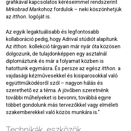
grafikával kapcsolatos kéréseimmel rendszerint
Mrkobrad Marko
hoz fordulok – neki köszönhetjük
az
itthon.
logóját is.
Az egyik legaktuálisabb és legfontosabb
kollaboráció pedig, hogy Adrival stúdiót alapítunk.
Az
itthon.
kollekció tárgyain már nyár óta közösen
dolgozunk, de tulajdonképpen egy asztalnál
diplomáztunk és már a folyamat közben is
hatottunk egymásra. És persze az egész
itthon.
a
vajdasági kézművesekkel és kisiparosokkal való
együttműködésről szól – nagyon hálás és
szerethető ez a téma. A jövőben szeretnénk
további műhelyeket is bevonni, továbbá egyre
többet gondolunk más tervezőkkel vagy elméleti
szakemberekkel való közös munkára is.”
Technikák, eszközök