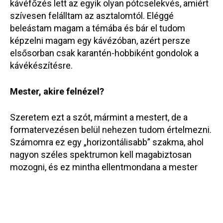
kávéfőzés lett az egyik olyan pótcselekvés, amiért
szívesen felálltam az asztalomtól. Eléggé
beleástam magam a témába és bár el tudom
képzelni magam egy kávézóban, azért persze
elsősorban csak karantén-hobbiként gondolok a
kávékészítésre.
Mester, akire felnézel?
Szeretem ezt a szót, mármint a mestert, de a
formatervezésen belül nehezen tudom értelmezni.
Számomra ez egy „horizontálisabb” szakma, ahol
nagyon széles spektrumon kell magabiztosan
mozogni, és ez mintha ellentmondana a mester
fogalmához társított elmélyülésnek. Persze vannak
olyan tervezők, akik nagyon mélyre ásnak egy-egy
témában, de én inkább a teljességre,
kiegyensúlyozottságra törekszem a szakmán belül