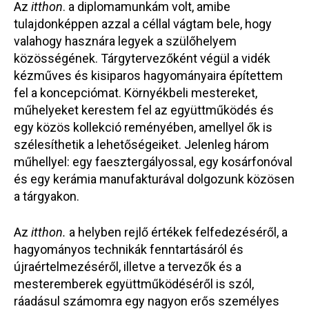
Az
itthon
. a diplomamunkám volt, amibe
tulajdonképpen azzal a céllal vágtam bele, hogy
valahogy hasznára legyek a szülőhelyem
közösségének. Tárgytervezőként végül a vidék
kézműves és kisiparos hagyományaira építettem
fel a koncepciómat. Környékbeli mestereket,
műhelyeket kerestem fel az együttműködés és
egy közös kollekció reményében, amellyel ők is
szélesíthetik a lehetőségeiket. Jelenleg három
műhellyel: egy faesztergályossal, egy kosárfonóval
és egy kerámia manufakturával dolgozunk közösen
a tárgyakon.
Az
itthon.
a helyben rejlő értékek felfedezéséről, a
hagyományos technikák fenntartásáról és
újraértelmezéséről, illetve a tervezők és a
mesteremberek együttműködéséről is szól,
ráadásul számomra egy nagyon erős személyes