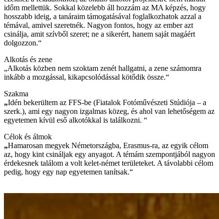
időm mellettük. Sokkal közelebb áll hozzám az MA képzés, hogy
hosszabb ideig, a tanáraim támogatásával foglalkozhatok azzal a
témával, amivel szeretnék. Nagyon fontos, hogy az ember azt
csinálja, amit szívből szeret; ne a sikerért, hanem saját magáért
dolgozzon.“
Alkotás és zene
„Alkotás közben nem szoktam zenét hallgatni, a zene számomra
inkább a mozgással, kikapcsolódással kötődik össze.“
Szakma
„
Idén bekerültem az FFS-be (Fiatalok Fotóművészeti Stúdiója – a
szerk.), ami egy nagyon izgalmas közeg, és ahol van lehetőségem az
egyetemen kívül eső alkotókkal is találkozni. “
Célok és álmok
„
Hamarosan megyek Németországba, Erasmus-ra, az egyik célom
az, hogy kint csináljak egy anyagot. A témám szempontjából nagyon
érdekesnek találom a volt kelet-német területeket. A távolabbi célom
pedig, hogy egy nap egyetemen tanítsak.“