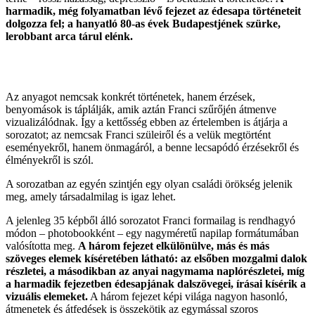
harmadik, még folyamatban lévő fejezet az édesapa történeteit
dolgozza fel; a hanyatló 80-as évek Budapestjének szürke,
lerobbant arca tárul elénk.
Az anyagot nemcsak konkrét történetek, hanem érzések,
benyomások is táplálják, amik aztán Franci szűrőjén átmenve
vizualizálódnak. Így a kettősség ebben az értelemben is átjárja a
sorozatot; az nemcsak Franci szüleiről és a velük megtörtént
eseményekről, hanem önmagáról, a benne lecsapódó érzésekről és
élményekről is szól.
A sorozatban az egyén szintjén egy olyan családi örökség jelenik
meg, amely társadalmilag is igaz lehet.
A jelenleg 35 képből álló sorozatot Franci formailag is rendhagyó
módon – photobookként – egy nagyméretű napilap formátumában
valósította meg.
A három fejezet elkülönülve, más és más
szöveges elemek kíséretében látható: az elsőben mozgalmi dalok
részletei, a másodikban az anyai nagymama naplórészletei, míg
a harmadik fejezetben édesapjának dalszövegei, írásai kísérik a
vizuális elemeket.
A három fejezet képi világa nagyon hasonló,
átmenetek és átfedések is összekötik az egymással szoros