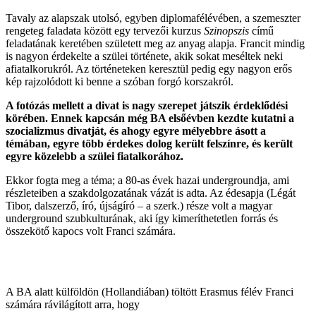
Tavaly az alapszak utolsó, egyben diplomafélévében, a szemeszter
rengeteg faladata között egy tervezői kurzus
Szinopszis
című
feladatának keretében született meg az anyag alapja. Francit mindig
is nagyon érdekelte a szülei története, akik sokat meséltek neki
afiatalkorukról. Az történeteken keresztül pedig egy nagyon erős
kép rajzolódott ki benne a szóban forgó korszakról.
A fotózás mellett a divat is nagy szerepet játszik érdeklődési
körében. Ennek kapcsán még BA elsőévben kezdte kutatni a
szocializmus divatját, és ahogy egyre mélyebbre ásott a
témában, egyre több érdekes dolog került felszínre, és került
egyre közelebb a szülei fiatalkorához.
Ekkor fogta meg a téma; a 80-as évek hazai undergroundja, ami
részleteiben a szakdolgozatának vázát is adta. Az édesapja (Légát
Tibor, dalszerző, író, újságíró – a szerk.) része volt a magyar
underground szubkulturának, aki így kimeríthetetlen forrás és
összekötő kapocs volt Franci számára.
A BA alatt külföldön (Hollandiában) töltött Erasmus félév Franci
számára rávilágított arra, hogy