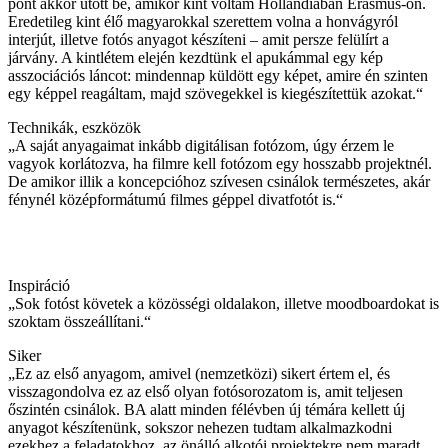
pont akkor ütött be, amikor kint voltam Hollandiában Erasmus-on.
Eredetileg kint élő magyarokkal szerettem volna a honvágyról
interjút, illetve fotós anyagot készíteni – amit persze felülírt a
járvány. A kintlétem elején kezdtünk el apukámmal egy kép
asszociációs láncot: mindennap küldött egy képet, amire én szinten
egy képpel reagáltam, majd szövegekkel is kiegészítettük azokat.“
Technikák, eszközök
„A saját anyagaimat inkább digitálisan fotózom, úgy érzem le
vagyok korlátozva, ha filmre kell fotózom egy hosszabb projektnél.
De amikor illik a koncepcióhoz szívesen csinálok természetes, akár
fénynél középformátumú filmes géppel divatfotót is.“
Inspiráció
„Sok fotóst követek a közösségi oldalakon, illetve moodboardokat is
szoktam összeállítani.“
Siker
„Ez az első anyagom, amivel (nemzetközi) sikert értem el, és
visszagondolva ez az első olyan fotósorozatom is, amit teljesen
őszintén csinálok. BA alatt minden félévben új témára kellett új
anyagot készítenünk, sokszor nehezen tudtam alkalmazkodni
ezekhez a feladatokhoz, az önálló alkotói projektekre nem maradt