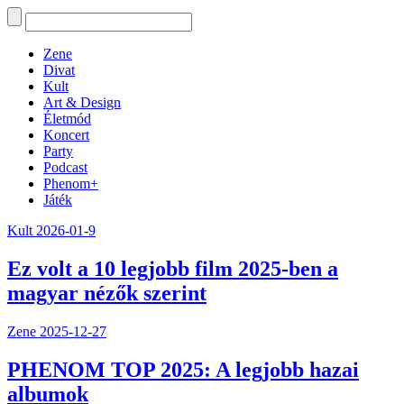
Zene
Divat
Kult
Art & Design
Életmód
Koncert
Party
Podcast
Phenom+
Játék
Kult
2026-01-9
Ez volt a 10 legjobb film 2025-ben a
magyar nézők szerint
Zene
2025-12-27
PHENOM TOP 2025: A legjobb hazai
albumok