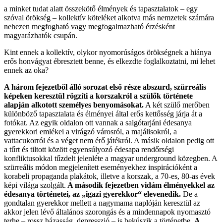
a minket tudat alatt összekötő élmények és tapasztalatok – egy
szóval örökség – kollektív köteléket alkotva más nemzetek számára
nehezen megfogható vagy megfogalmazható érzésként
magyarázhatók csupán.
Kint ennek a kollektív, olykor nyomorúságos örökségnek a hiánya
erős honvágyat ébresztett benne, és elkezdte foglalkoztatni, mi lehet
ennek az oka?
A három fejezetből álló sorozat első része abszurd, szürreális
képeken keresztül rögzíti a korszakról a szülők története
alapján alkotott személyes benyomásokat.
A két szülő merőben
különböző tapasztalata és élményei által erős kettősség járja át a
fotókat. Az egyik oldalon ott vannak a salgótarjáni édesanya
gyerekkori emlékei a virágzó városról, a majálisokról, a
vattacukorról és a véget nem érő játékról. A másik oldalon pedig ott
a tűrt és tiltott között egyensúlyozó édesapa rendőrségi
konfliktusokkal tűzdelt jelenléte a magyar underground közegben. A
szürreális módon megjelenített eseményekhez inspirációként a
korabeli propaganda plakátok, illetve a korszak, a 70-es, 80-as évek
képi világa szolgált.
A második fejezetben vidám élményekkel az
édesanya történetei, az „igazi gyerekkor“ elevenedik.
De a
gondtalan gyerekkor mellett a nagymama naplóján keresztül az
akkor jelen lévő általános szorongás és a mindennapok nyomasztó
terhe – rossz házasság, depresszió – is bekúszik a történetbe.
A