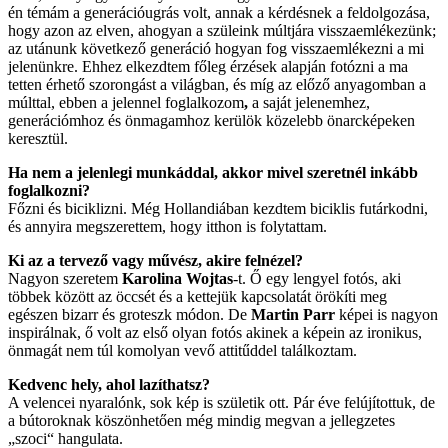
én témám a generációugrás volt, annak a kérdésnek a feldolgozása,
hogy azon az elven, ahogyan a szüleink múltjára visszaemlékezünk;
az utánunk következő generáció hogyan fog visszaemlékezni a mi
jelenünkre. Ehhez elkezdtem főleg érzések alapján fotózni a ma
tetten érhető szorongást a világban, és míg az előző anyagomban a
múlttal, ebben a jelennel foglalkozom
,
a saját jelenemhez,
generációmhoz és önmagamhoz kerülök közelebb önarcképeken
keresztül.
Ha nem a jelenlegi munkáddal, akkor mivel szeretnél inkább
foglalkozni?
Főzni és biciklizni. Még Hollandiában kezdtem biciklis futárkodni,
és annyira megszerettem, hogy itthon is folytattam.
Ki az a tervező vagy művész, akire felnézel?
Nagyon szeretem
Karolina Wojtas
-t. Ő egy lengyel fotós, aki
többek között az öccsét és a kettejük kapcsolatát örökíti meg
egészen bizarr és groteszk módon. De
Martin Parr
képei is nagyon
inspirálnak, ő volt az első olyan fotós akinek a képein az ironikus,
önmagát nem túl komolyan vevő attitűddel találkoztam.
Kedvenc hely, ahol lazíthatsz?
A velencei nyaralónk, sok kép is születik ott. Pár éve felújítottuk, de
a bútoroknak köszönhetően még mindig megvan a jellegzetes
„szoci“ hangulata.