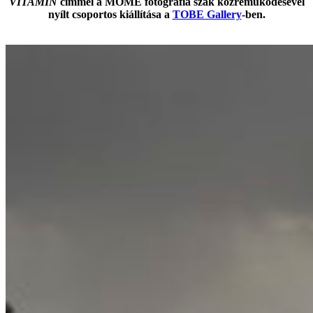
VITAMIN
címmel a MOME fotográfia szak közreműködésével
nyílt csoportos kiállítása a
TOBE Gallery
-ben.