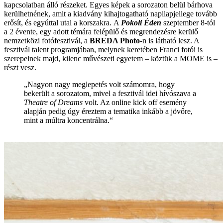
kapcsolatban álló részeket. Egyes képek a sorozaton belül bárhova
kerülhetnének, amit a kiadvány kihajtogatható napilapjellege tovább
erősít, és egyúttal utal a korszakra.
A
Pokoli Éden
szeptember 8-tól
a 2 évente, egy adott témára felépülő és megrendezésre kerülő
nemzetközi fotófesztivál, a
BREDA Photo
-n is látható lesz. A
fesztivál talent programjában, melynek keretében Franci fotói is
szerepelnek majd, kilenc művészeti egyetem – köztük a MOME is –
részt vesz.
„Nagyon nagy meglepetés volt számomra, hogy
bekerült a sorozatom, mivel a fesztivál idei hívószava a
Theatre of Dreams
volt. Az online kick off esemény
alapján pedig úgy éreztem a tematika inkább a jövőre,
mint a múltra koncentrálna.“