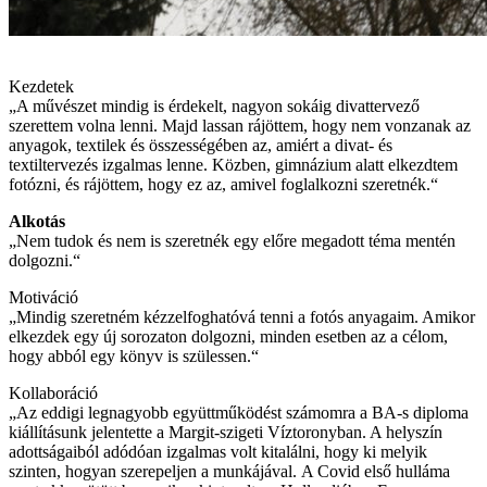
Kezdetek
„A művészet mindig is érdekelt, nagyon sokáig divattervező
szerettem volna lenni. Majd lassan rájöttem, hogy nem vonzanak az
anyagok, textilek és összességében az, amiért a divat- és
textiltervezés izgalmas lenne. Közben, gimnázium alatt elkezdtem
fotózni, és rájöttem, hogy ez az, amivel foglalkozni szeretnék.“
Alkotás
„Nem tudok és nem is szeretnék egy előre megadott téma mentén
dolgozni.“
Motiváció
„Mindig szeretném kézzelfoghatóvá tenni a fotós anyagaim. Amikor
elkezdek egy új sorozaton dolgozni, minden esetben az a célom,
hogy abból egy könyv is szülessen.“
Kollaboráció
„Az eddigi legnagyobb együttműködést számomra a BA-s diploma
kiállításunk jelentette a Margit-szigeti Víztoronyban. A helyszín
adottságaiból adódóan izgalmas volt kitalálni, hogy ki melyik
szinten, hogyan szerepeljen a munkájával. A Covid első hulláma