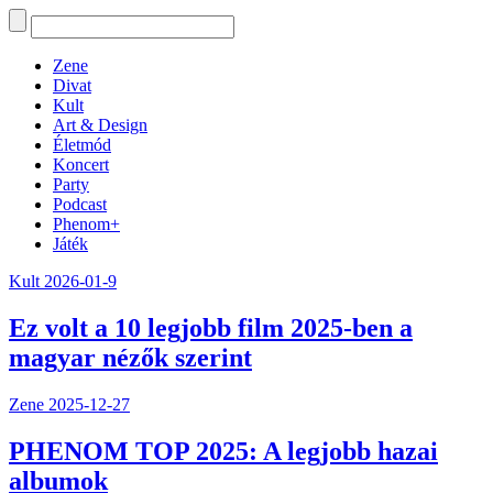
Zene
Divat
Kult
Art & Design
Életmód
Koncert
Party
Podcast
Phenom+
Játék
Kult
2026-01-9
Ez volt a 10 legjobb film 2025-ben a
magyar nézők szerint
Zene
2025-12-27
PHENOM TOP 2025: A legjobb hazai
albumok