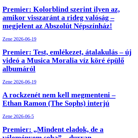
Premier: Kolorblind szerint ilyen az,
amikor visszaránt a rideg valóság –
megjelent az Abszolút Népszínház!
Zene
2026-06-19
Premier: Test, emlékezet, átalakulás – új
videó a Musica Moralia víz köré épülő
albumáról
Zene
2026-06-19
A rockzenét nem kell megmenteni –
Ethan Ramon (The Sophs) interjú
Zene
2026-06-5
Premier: „Mindent eladok, de a
véleményem soha” – durran