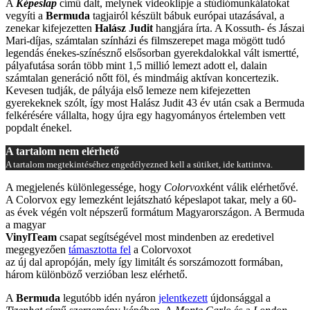
A
Képeslap
című dalt, melynek videoklipje a stúdiómunkálatokat
vegyíti a
Bermuda
tagjairól készült bábuk európai utazásával, a
zenekar kifejezetten
Halász Judit
hangjára írta. A Kossuth- és Jászai
Mari-díjas, számtalan színházi és filmszerepet maga mögött tudó
legendás énekes-színésznő elsősorban gyerekdalokkal vált ismertté,
pályafutása során több mint 1,5 millió lemezt adott el, dalain
számtalan generáció nőtt föl, és mindmáig aktívan koncertezik.
Kevesen tudják, de pályája első lemeze nem kifejezetten
gyerekeknek szólt, így most Halász Judit 43 év után csak a Bermuda
felkérésére vállalta, hogy újra egy hagyományos értelemben vett
popdalt énekel.
A tartalom nem elérhető
A tartalom megtekintéséhez engedélyezned kell a sütiket, ide kattintva.
A megjelenés különlegessége, hogy
Colorvox
ként válik elérhetővé.
A Colorvox egy lemezként lejátszható képeslapot takar, mely a 60-
as évek végén volt népszerű formátum Magyarországon. A Bermuda
a magyar
VinylTeam
csapat segítségével most mindenben az eredetivel
megegyezően
támasztotta fel
a Colorvoxot
az új dal apropóján, mely így limitált és sorszámozott formában,
három különböző verzióban lesz elérhető.
A
Bermuda
legutóbb idén nyáron
jelentkezett
újdonsággal a