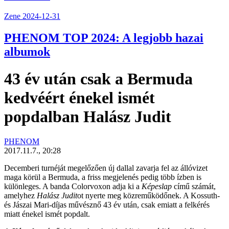
Zene
2024-12-31
PHENOM TOP 2024: A legjobb hazai
albumok
43 év után csak a Bermuda
kedvéért énekel ismét
popdalban Halász Judit
PHENOM
2017.11.7., 20:28
Decemberi turnéját megelőzően új dallal zavarja fel az állóvizet
maga körül a
Bermuda
, a friss megjelenés pedig több ízben is
különleges. A banda Colorvoxon adja ki a
Képeslap
című számát,
amelyhez
Halász Judit
ot nyerte meg közreműködőnek. A Kossuth-
és Jászai Mari-díjas művésznő 43 év után, csak emiatt a felkérés
miatt énekel ismét popdalt.