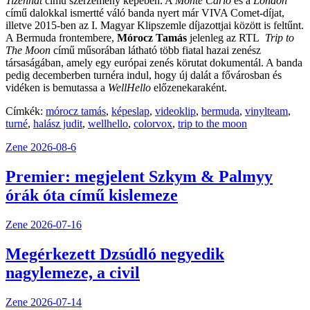
Tizenhat
című szerzemény képében. A
Monte Carlo
és a
London
című dalokkal ismertté váló banda nyert már VIVA Comet-díjat,
illetve 2015-ben az I. Magyar Klipszemle díjazottjai között is feltűnt.
A Bermuda frontembere,
Mórocz Tamás
jelenleg az RTL
Trip to
The Moon
című műsorában látható több fiatal hazai zenész
társaságában, amely egy európai zenés körutat dokumentál. A banda
pedig decemberben turnéra indul, hogy új dalát a fővárosban és
vidéken is bemutassa a
WellHello
előzenekaraként.
Címkék:
mórocz tamás
,
képeslap
,
videoklip
,
bermuda
,
vinylteam
,
turné
,
halász judit
,
wellhello
,
colorvox
,
trip to the moon
Zene
2026-08-6
Premier: megjelent Szkym & Palmyy
órák óta című kislemeze
Zene
2026-07-16
Megérkezett Dzsúdló negyedik
nagylemeze, a civil
Zene
2026-07-14