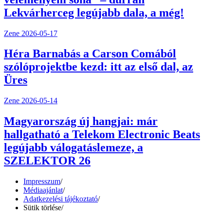
Lekvárherceg legújabb dala, a még!
Zene
2026-05-17
Héra Barnabás a Carson Comából
szólóprojektbe kezd: itt az első dal, az
Üres
Zene
2026-05-14
Magyarország új hangjai: már
hallgatható a Telekom Electronic Beats
legújabb válogatáslemeze, a
SZELEKTOR 26
Impresszum
/
Médiaajánlat
/
Adatkezelési tájékoztató
/
Sütik törlése
/