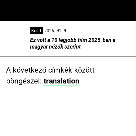
Kult
2026-01-9
Ez volt a 10 legjobb film 2025-ben a
magyar nézők szerint
A következő címkék között
böngészel:
translation
Gyorshír
2016-06-6
Megvan, ki követte el a McDonald’s híres
reklámdalát