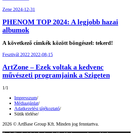
Zene
2024-12-31
PHENOM TOP 2024: A legjobb hazai
albumok
A következő címkék között böngészel:
tekerd!
Fesztivál 2022
2022-08-15
ArtZone – Ezek voltak a kedvenc
művészeti programjaink a Szigeten
1/1
Impresszum
/
Médiaajánlat
/
Adatkezelési tájékoztató
/
Sütik törlése
/
2026 © ArtBase Group Kft. Minden jog fenntartva.