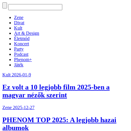
Zene
Divat
Kult
Art & Design
Életmód
Koncert
Party
Podcast
Phenom+
Játék
Kult
2026-01-9
Ez volt a 10 legjobb film 2025-ben a
magyar nézők szerint
Zene
2025-12-27
PHENOM TOP 2025: A legjobb hazai
albumok