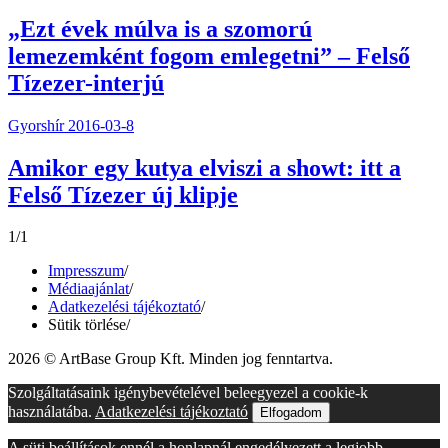
„Ezt évek múlva is a szomorú
lemezemként fogom emlegetni” – Felső
Tízezer-interjú
Gyorshír
2016-03-8
Amikor egy kutya elviszi a showt: itt a
Felső Tízezer új klipje
1/1
Impresszum
/
Médiaajánlat
/
Adatkezelési tájékoztató
/
Sütik törlése
/
2026 © ArtBase Group Kft. Minden jog fenntartva.
Szolgáltatásaink igénybevételével beleegyezel a cookie-k
használatába.
Adatkezelési tájékoztató
Elfogadom
A süti beállítások ennél a honlapnál engedélyezett a legjobb