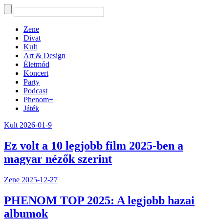
Zene
Divat
Kult
Art & Design
Életmód
Koncert
Party
Podcast
Phenom+
Játék
Kult
2026-01-9
Ez volt a 10 legjobb film 2025-ben a
magyar nézők szerint
Zene
2025-12-27
PHENOM TOP 2025: A legjobb hazai
albumok