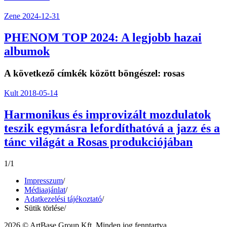
Zene
2024-12-31
PHENOM TOP 2024: A legjobb hazai
albumok
A következő címkék között böngészel:
rosas
Kult
2018-05-14
Harmonikus és improvizált mozdulatok
teszik egymásra lefordíthatóvá a jazz és a
tánc világát a Rosas produkciójában
1/1
Impresszum
/
Médiaajánlat
/
Adatkezelési tájékoztató
/
Sütik törlése
/
2026 © ArtBase Group Kft. Minden jog fenntartva.