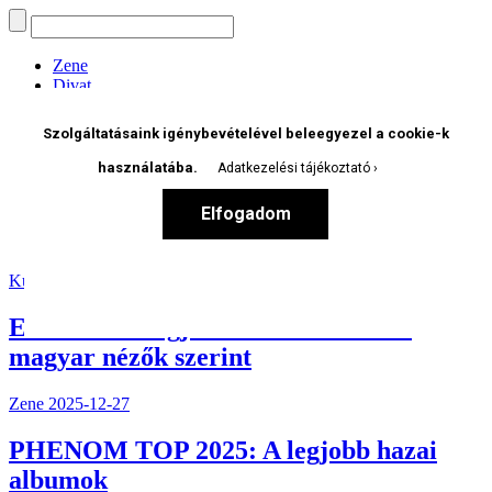
Zene
Divat
Kult
Art & Design
Szolgáltatásaink igénybevételével beleegyezel a cookie-k
Életmód
Koncert
használatába.
Adatkezelési tájékoztató
Party
Podcast
Elfogadom
Phenom+
Játék
Kult
2026-01-9
Ez volt a 10 legjobb film 2025-ben a
magyar nézők szerint
Zene
2025-12-27
PHENOM TOP 2025: A legjobb hazai
albumok