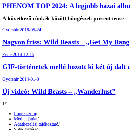
PHENOM TOP 2024: A legjobb hazai alb
A következő címkék között böngészel:
present tense
Gyorshír
2016-05-24
Nagyon friss: Wild Beasts – „Get My Bang
Zene
2014-12-15
GIF-történetek mellé hozott ki két új dalt 
Gyorshír
2014-01-8
Új videó: Wild Beasts – „Wanderlust”
1/1
Impresszum
/
Médiaajánlat
/
Adatkezelési tájékoztató
/
Sütik törlése
/