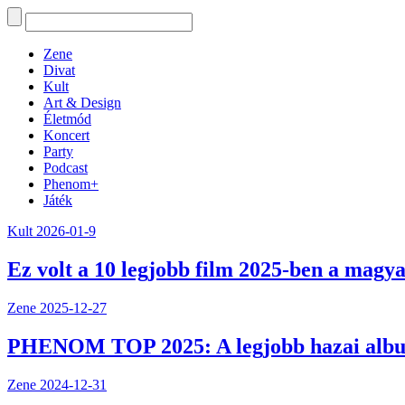
Zene
Divat
Kult
Art & Design
Életmód
Koncert
Party
Podcast
Phenom+
Játék
Kult
2026-01-9
Ez volt a 10 legjobb film 2025-ben a magya
Zene
2025-12-27
PHENOM TOP 2025: A legjobb hazai alb
Zene
2024-12-31