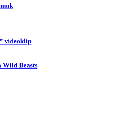
umok
” videoklip
a Wild Beasts