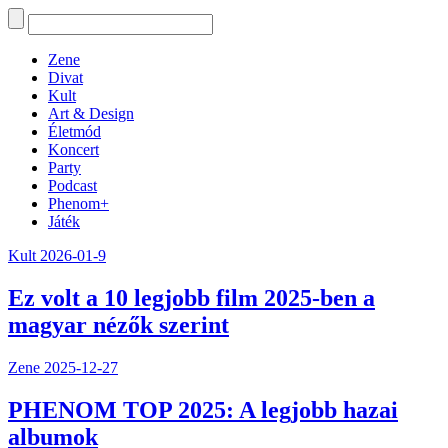
Zene
Divat
Kult
Art & Design
Életmód
Koncert
Party
Podcast
Phenom+
Játék
Kult
2026-01-9
Ez volt a 10 legjobb film 2025-ben a
magyar nézők szerint
Zene
2025-12-27
PHENOM TOP 2025: A legjobb hazai
albumok