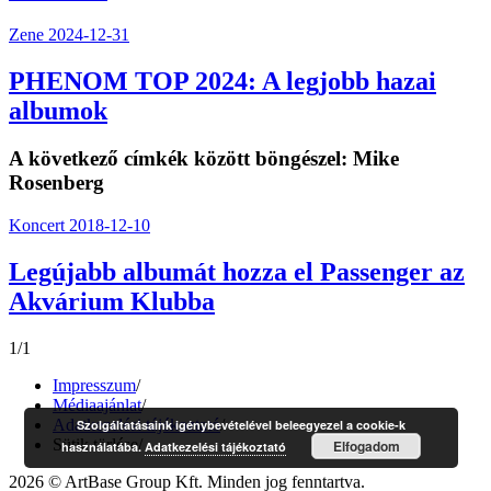
Zene
2024-12-31
PHENOM TOP 2024: A legjobb hazai
albumok
A következő címkék között böngészel:
Mike
Rosenberg
Koncert
2018-12-10
Legújabb albumát hozza el Passenger az
Akvárium Klubba
1/1
Impresszum
/
Médiaajánlat
/
Adatkezelési tájékoztató
/
Szolgáltatásaink igénybevételével beleegyezel a cookie-k
Sütik törlése
/
Elfogadom
használatába.
Adatkezelési tájékoztató
2026 © ArtBase Group Kft. Minden jog fenntartva.