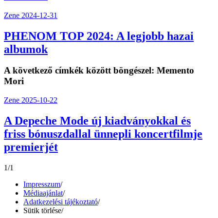
Zene
2024-12-31
PHENOM TOP 2024: A legjobb hazai
albumok
A következő címkék között böngészel:
Memento
Mori
Zene
2025-10-22
A Depeche Mode új kiadványokkal és
friss bónuszdallal ünnepli koncertfilmje
premierjét
1/1
Impresszum
/
Médiaajánlat
/
Adatkezelési tájékoztató
/
Sütik törlése
/