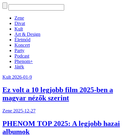
Zene
Divat
Kult
Art & Design
Életmód
Koncert
Party
Podcast
Phenom+
Játék
Kult
2026-01-9
Ez volt a 10 legjobb film 2025-ben a
magyar nézők szerint
Zene
2025-12-27
PHENOM TOP 2025: A legjobb hazai
albumok